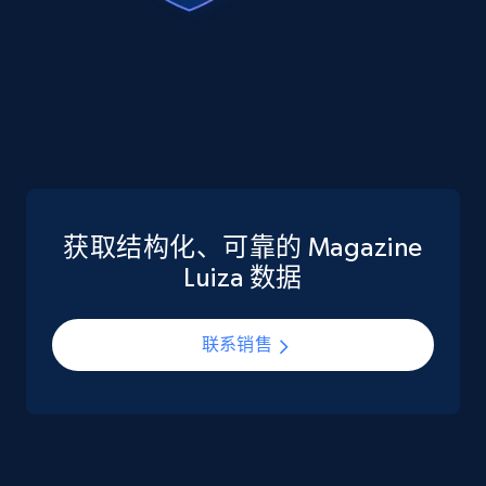
more.
eCommerce
5.6K+
875+
立即购买
TikTok Shop
获取结构化、可靠的 Magazine
URL, Title, Available, Description, Currency, Initial
Luiza 数据
price, Final price, Discount percent, and more.
联系销售
eCommerce
5.4K+
668+
立即购买