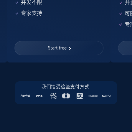
并发不限
并
专家支持
可
Google Maps full information
专
Place id, URL, Country, Name, Category,
Address, Description, Business details, and
more.
Start free
Business
13.2K+
1.7K+
立即购买
我们接受这些支付方式:
Instagram - Posts
URL, User posted, Description, Hashtags, Num
comments, Date posted, Likes, Photos, and
more.