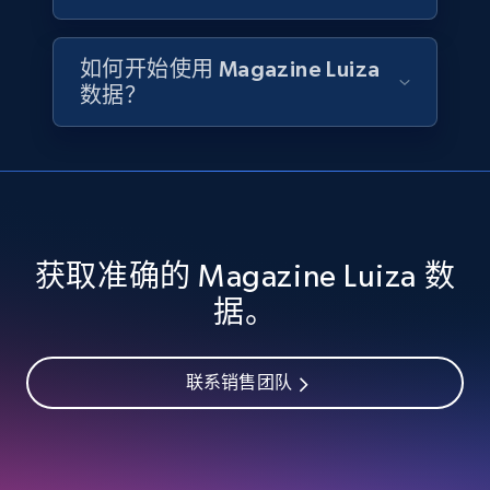
Name, Price, Image, Description, Category,
Availability, Discount, Reviews, and more.
如何开始使用 Magazine Luiza
数据？
Travel
3.6K+
581+
立即购买
获取准确的 Magazine Luiza 数
X (formerly Twitter) - Profiles
据。
X id, URL, ID, Profile name, Biography, Is verified,
Profile image link, External link, and more.
联系销售团队
Social media
3.5K+
224+
立即购买