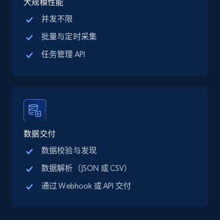
大规模性能
并发不限
LinkedIn posts
批量与定时采集
URL, ID, User id, Use url, Title, Headline, Post
text, Date posted, and more.
任务管理 API
Social media
11.3K+
1.5K+
立即购买
数据交付
数据校验与发现
X (formerly Twitter) - Posts
数据解析（JSON 或 CSV）
ID, User posted, Name, Description, Date
posted, Photos, URL, Quoted post, and more.
通过 Webhook 或 API 交付
Social media