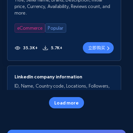
price, Currency, Availability, Reviews count, and
more.
eCommerce
Popular
35.3K+
5.7K+
立即购买
LinkedIn company information
ID, Name, Country code, Locations, Followers,
Employees in linkedin, About, Specialties, and
more.
Load more
Business
Popular