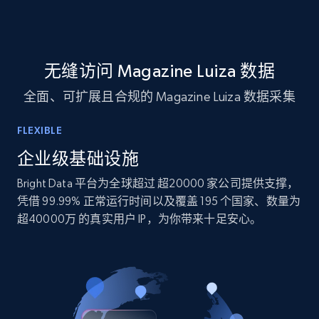
10.3K+
1.2K+
立即购买
无缝访问 Magazine Luiza 数据
全面、可扩展且合规的 Magazine Luiza 数据采集
TikTok - Profiles
Account id, Nickname, Biography, Awg
FLEXIBLE
engagement rate, Comment engagement rate,
Like engagement rate, Bio link, Predicted lang,
企业级基础设施
and more.
Bright Data 平台为全球超过 超20000 家公司提供支撑，
凭借 99.99% 正常运行时间以及覆盖 195 个国家、数量为
Social media
超40000万 的真实用户 IP，为你带来十足安心。
8.3K+
963+
立即购买