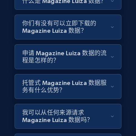
什么是 Magazine Luiza 数据？
联系销售
Glassdoor companies overview information
ID, Company, Ratings overall, Details size,
联系销售
Details founded, Details type, Country code,
你们有没有可以立即下载的
Company type, and more.
Magazine Luiza 数据？
Business
Popular
Enriched
申请 Magazine Luiza 数据的流
程是怎样的？
4.2K+
381+
立即购买
托管式 Magazine Luiza 数据服
务有什么优势？
Google maps reviews
URL, Place id, Place name, Country, Address,
Review id, Reviewer name, Reviews by reviewer,
我可以从任何来源请求
and more.
Magazine Luiza 数据吗？
Business