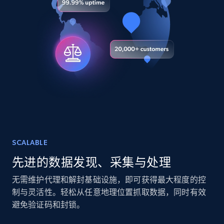
Youtube - Videos posts
URL, Title, Youtuber, Youtuber md5, Video url,
Video length, Likes, Views, and more.
Social media
8.1K+
714+
立即购买
Amazon Reviews
SCALABLE
URL, Product name, Product rating, Product
先进的数据发现、采集与处理
rating object, Product rating max, Rating,
Author name, Asin, and more.
无需维护代理和解封基础设施，即可获得最大程度的控
制与灵活性。轻松从任意地理位置抓取数据，同时有效
eCommerce
避免验证码和封锁。