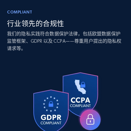
COMPLIANT
行业领先的合规性
Companies information enriched dataset
我们的隐私实践符合数据保护法律，包括欧盟数据保护
URL, ID lc, Name lc, Country code lc, Locations
lc, Followers lc, Employees in linkedin lc, About
监管框架、GDPR 以及 CCPA——尊重用户提出的隐私权
lc, and more.
请求等。
Business
Enriched
6.3K+
539+
立即购买
Walmart - products
URL, Final price, Sku, Currency, Gtin,
Specifications, Image urls, Top reviews, and