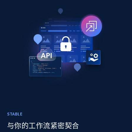
7.4K+
870+
立即购买
TikTok - Posts
URL, Post id, Description, Create time, Digg
count, Share count, Collect count, Comment
count, and more.
Social media
6.7K+
905+
立即购买
STABLE
Facebook - Pages Posts by Profile URL
与你的工作流紧密契合
URL, Post id, User url, User username raw,