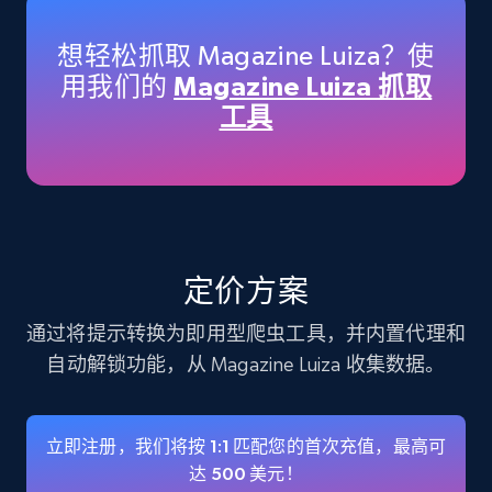
33.5K+
3.5K+
立即购买
想轻松抓取 Magazine Luiza？使
用我们的
Magazine Luiza 抓取
Instagram - Profiles
工具
Account, Fbid, ID, Followers, Posts count, Is
business account, Is professional account, Is
verified, and more.
Social media
定价方案
22.3K+
3.5K+
立即购买
通过将提示转换为即用型爬虫工具，并内置代理和
自动解锁功能，从 Magazine Luiza 收集数据。
Crunchbase companies information
立即注册，我们将按 1:1 匹配您的首次充值，最高可
Name, URL, ID, Cb rank, Region, About,
达 500 美元！
Industries, Operating status, and more.