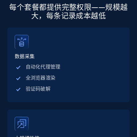
每个套餐都提供完整权限——规模越
Social media
大，每条记录成本越低
13.2K+
1.6K+
立即购买
数据采集
Zillow properties listing information
Zpid, City, State, HomeStatus, Address,
自动化代理管理
IsListingClaimedByCurrentSignedInUser,
全浏览器渲染
IsCurrentSignedInAgentResponsible, Bedrooms,
and more.
验证码破解
Real estate
Popular
12K+
1.3K+
立即购买