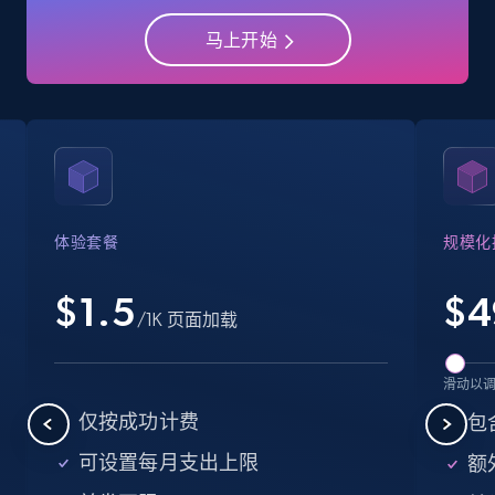
马上开始
Business
Popular
Enriched
15.6K+
1.6K+
立即购买
Linkedin job listings information
体验套餐
规模化
URL, Job posting id, Job title, Company name,
Company id, Job location, Job summary, Job
$1.5
$
4
seniority level, and more.
/1K 页面加载
Business
滑动以
仅按成功计费
包
15.3K+
2.2K+
立即购买
可设置每月支出上限
额外