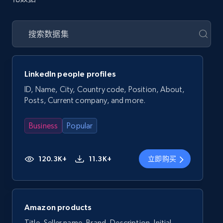
LinkedIn people profiles
ID, Name, City, Country code, Position, About,
Posts, Current company, and more.
Business
Popular
120.3K+
11.3K+
立即购买
Amazon products
Title, Seller name, Brand, Description, Initial