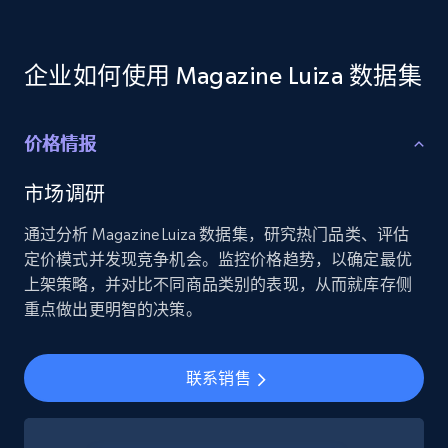
Employees business enriched dataset
URL, Profile url, Linkedin num id, Avatar, Profile
企业如何使用 Magazine Luiza 数据集
name, Certifications, Profile location, Profile
connections, and more.
价格情报
Business
Enriched
市场调研
5.3K+
384+
立即购买
通过分析 Magazine Luiza 数据集，研究热门品类、评估
定价模式并发现竞争机会。监控价格趋势，以确定最优
上架策略，并对比不同商品类别的表现，从而就库存侧
重点做出更明智的决策。
YouTube - Channels
URL, Handle, Handle md5, Banner img, Profile
联系销售
image, Name, Subscribers, Description, and
more.