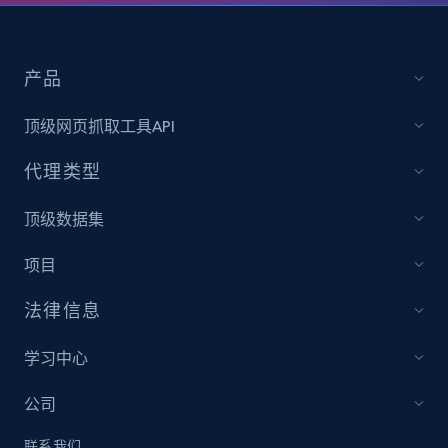
IMDB media
产品
Title, Popularity, Genres, Presentation, Credit,
Videos, Photos, Top cast, and more.
顶级网页抓取工具API
代理类型
Free datasets
顶级数据集
3.4K+
194+
立即购买
项目
法律信息
Glassdoor companies reviews
学习中心
Overview id, Review id, Review url, Rating date,
Count helpful, Count unhelpful, Employee job
公司
end year, Employee length, and more.
联系我们