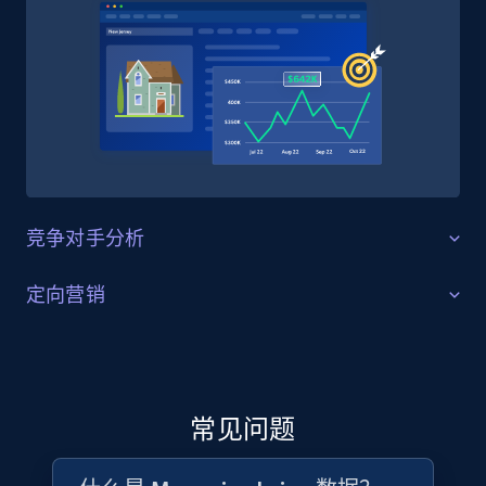
Social media
4.5K+
507+
立即购买
Reddit- Posts
Post id, URL, User posted, Title, Description,
竞争对手分析
Num comments, Date posted, Community
name, and more.
策略优化
定向营销
Social media
洞察其他巴西电商零售商的运营模式和策略。找出可改
受众洞察与丰富
进的领域，判断哪些竞争对手在特定品类中实力最强，
并识别潜在合作机会，在快速变化的行业中保持信息灵
更深入地了解目标市场，包括产品偏好、热门品类和购
4.4K+
432+
立即购买
通与竞争力。
买习惯。借助 Magazine Luiza 数据集，识别趋势商品并
常见问题
构建潜在买家清单，制定定向营销和广告投放策略，在
合适的时间以合适的信息触达合适的人群。