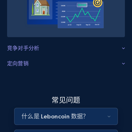
4.5K+
507+
立即购买
Reddit- Posts
竞争对手分析
Post id, URL, User posted, Title, Description,
Num comments, Date posted, Community
策略优化
定向营销
name, and more.
洞察其他分类信息平台卖家的运营模式和策略。找出可
受众洞察与丰富
Social media
改进的领域，判断哪些竞争对手在特定品类中实力最
强，并识别潜在合作机会，在快速变化的行业中保持信
更深入地了解目标市场，包括区域偏好、热门品类和购
息灵通与竞争力。
买习惯。借助 Leboncoin 数据集，识别趋势商品并构建
4.4K+
432+
立即购买
常见问题
潜在买家清单，制定定向营销与广告投放策略，在合适
的时间以合适的信息触达合适的人群。
什么是 Leboncoin 数据？
联系销售
Glassdoor companies overview information