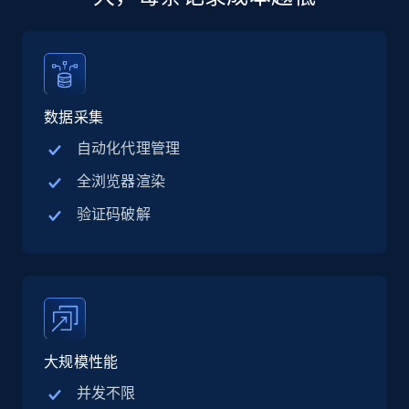
13.2K+
1.6K+
立即购买
数据采集
Zillow properties listing information
自动化代理管理
Zpid, City, State, HomeStatus, Address,
全浏览器渲染
IsListingClaimedByCurrentSignedInUser,
IsCurrentSignedInAgentResponsible, Bedrooms,
验证码破解
and more.
Real estate
Popular
12K+
1.3K+
立即购买
大规模性能
并发不限