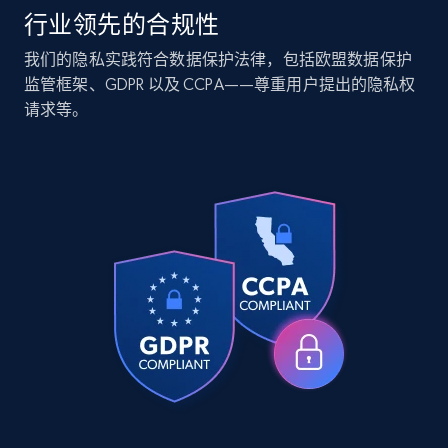
行业领先的合规性
Companies information enriched dataset
我们的隐私实践符合数据保护法律，包括欧盟数据保护
监管框架、GDPR 以及 CCPA——尊重用户提出的隐私权
URL, ID lc, Name lc, Country code lc, Locations
请求等。
lc, Followers lc, Employees in linkedin lc, About
lc, and more.
Business
Enriched
6.3K+
537+
立即购买
Walmart - products
URL, Final price, Sku, Currency, Gtin,
Specifications, Image urls, Top reviews, and
more.