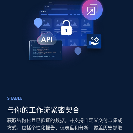
TikTok - Posts
URL, Post id, Description, Create time, Digg
count, Share count, Collect count, Comment
count, and more.
Social media
6.7K+
894+
立即购买
STABLE
与你的工作流紧密契合
Facebook - Pages Posts by Profile URL
URL, Post id, User url, User username raw,
获取结构化且已验证的数据，并支持自定义交付与集成
Content, Date posted, Hashtags, Num
方式，包括个性化报告、仪表盘和分析，覆盖历史抓取
comments, and more.