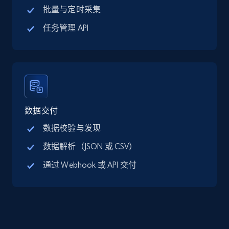
批量与定时采集
LinkedIn posts
URL, ID, User id, Use url, Title, Headline, Post
任务管理 API
text, Date posted, and more.
Social media
11.3K+
1.5K+
立即购买
数据交付
数据校验与发现
数据解析（JSON 或 CSV）
X (formerly Twitter) - Posts
ID, User posted, Name, Description, Date
通过 Webhook 或 API 交付
posted, Photos, URL, Quoted post, and more.
Social media