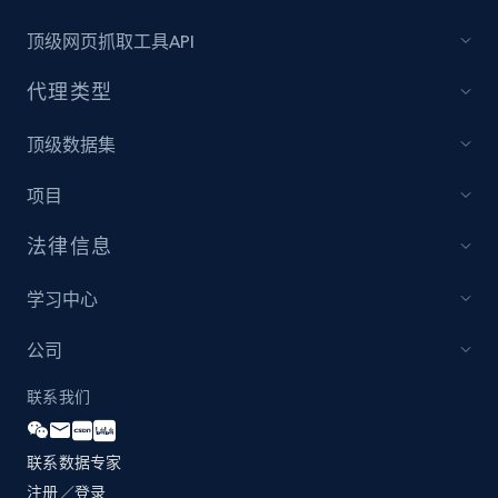
顶级网页抓取工具API
IMDB media
Title, Popularity, Genres, Presentation, Credit,
代理类型
Videos, Photos, Top cast, and more.
顶级数据集
Free datasets
项目
3.4K+
194+
立即购买
法律信息
学习中心
Glassdoor companies reviews
公司
Overview id, Review id, Review url, Rating date,
联系我们
Count helpful, Count unhelpful, Employee job
end year, Employee length, and more.
联系数据专家
Business
注册／登录