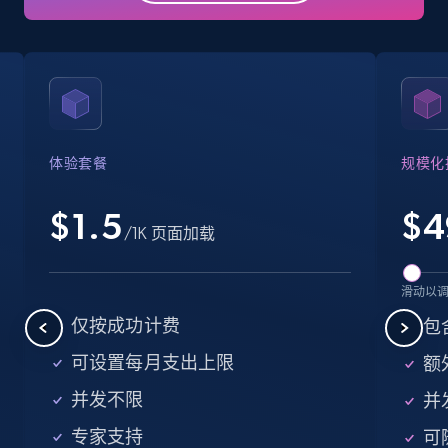
Business
Popular
Enriched
15.6K+
1.6K+
立即购买
体验套餐
规模化
Linkedin job listings information
URL, Job posting id, Job title, Company name,
$1.5
$
4
/1K 页面加载
Company id, Job location, Job summary, Job
seniority level, and more.
滑动以
Business
仅按成功计费
包
可设置每月支出上限
额外
15.3K+
2.2K+
立即购买
并发不限
并
专家支持
可