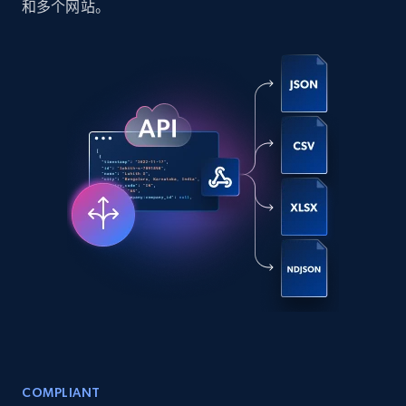
和多个网站。
Social media
6.6K+
629+
立即购买
Indeed job listings information
Jobid, Company name, Date posted parsed, Job
title, Description text, Benefits, Qualifications,
Job type, and more.
Business
6.5K+
761+
立即购买
COMPLIANT