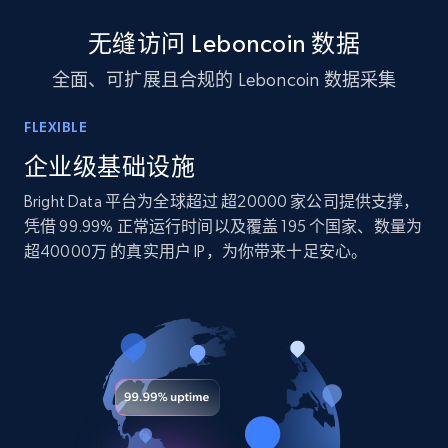
10.3K+
1.2K+
立即购买
无缝访问 Leboncoin 数据
全面、可扩展且合规的 Leboncoin 数据采集
TikTok - Profiles
FLEXIBLE
Account id, Nickname, Biography, Awg
engagement rate, Comment engagement rate,
企业级基础设施
Like engagement rate, Bio link, Predicted lang,
Bright Data 平台为全球超过 超20000 家公司提供支撑，
and more.
凭借 99.99% 正常运行时间以及覆盖 195 个国家、数量为
超40000万 的真实用户 IP，为你带来十足安心。
Social media
8.3K+
963+
立即购买
Youtube - Videos posts