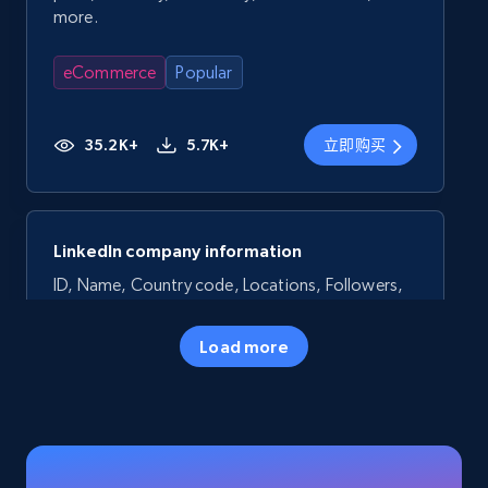
more.
eCommerce
Popular
35.2K+
5.7K+
立即购买
LinkedIn company information
ID, Name, Country code, Locations, Followers,
Employees in linkedin, About, Specialties, and
more.
Load more
Business
Popular
33.5K+
3.5K+
立即购买