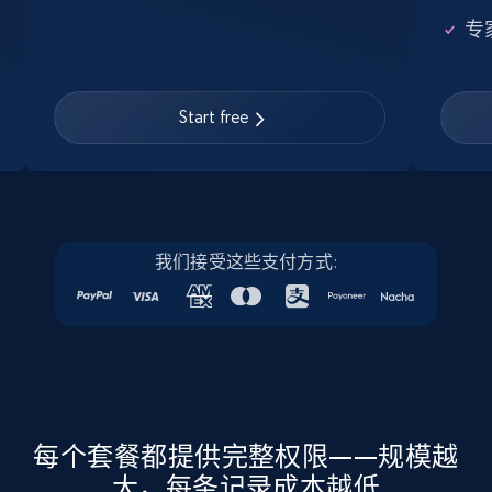
Google Maps full information
专
Place id, URL, Country, Name, Category,
Address, Description, Business details, and
more.
Start free
Business
13.2K+
1.7K+
立即购买
我们接受这些支付方式:
Instagram - Posts
URL, User posted, Description, Hashtags, Num
comments, Date posted, Likes, Photos, and
more.
每个套餐都提供完整权限——规模越
大，每条记录成本越低
Social media