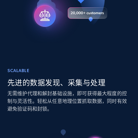
URL, Title, Youtuber, Youtuber md5, Video url,
Video length, Likes, Views, and more.
Social media
8.1K+
714+
立即购买
SCALABLE
Amazon Reviews
先进的数据发现、采集与处理
URL, Product name, Product rating, Product
rating object, Product rating max, Rating,
无需维护代理和解封基础设施，即可获得最大程度的控
Author name, Asin, and more.
制与灵活性。轻松从任意地理位置抓取数据，同时有效
避免验证码和封锁。
eCommerce
7.4K+
870+
立即购买