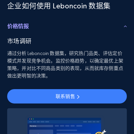
Employees business enriched dataset
企业如何使用 Leboncoin 数据集
URL, Profile url, Linkedin num id, Avatar, Profile
name, Certifications, Profile location, Profile
connections, and more.
价格情报
Business
Enriched
市场调研
通过分析 Leboncoin 数据集，研究热门品类、评估定价
5.3K+
384+
立即购买
模式并发现竞争机会。监控价格趋势，以确定最优上架
策略，并对比不同商品类别的表现，从而就库存侧重点
做出更明智的决策。
YouTube - Channels
联系销售
URL, Handle, Handle md5, Banner img, Profile
image, Name, Subscribers, Description, and
more.
Social media