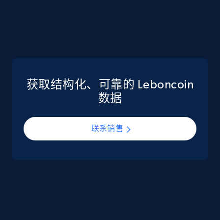
eCommerce
5.6K+
875+
立即购买
获取结构化、可靠的 Leboncoin
TikTok Shop
数据
URL, Title, Available, Description, Currency, Initial
price, Final price, Discount percent, and more.
联系销售
eCommerce
5.4K+
667+
立即购买