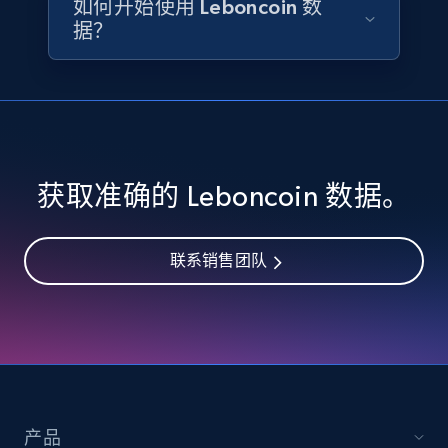
如何开始使用 Leboncoin 数
Availability, Discount, Reviews, and more.
据？
Travel
3.6K+
581+
立即购买
获取准确的 Leboncoin 数据。
X (formerly Twitter) - Profiles
X id, URL, ID, Profile name, Biography, Is verified,
联系销售团队
Profile image link, External link, and more.
Social media
3.5K+
224+
立即购买
产品