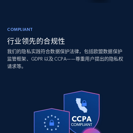
Companies information enriched dataset
COMPLIANT
URL, ID lc, Name lc, Country code lc, Locations
行业领先的合规性
lc, Followers lc, Employees in linkedin lc, About
lc, and more.
我们的隐私实践符合数据保护法律，包括欧盟数据保护
监管框架、GDPR 以及 CCPA——尊重用户提出的隐私权
Business
Enriched
请求等。
6.3K+
541+
立即购买
Walmart - products
URL, Final price, Sku, Currency, Gtin,
Specifications, Image urls, Top reviews, and