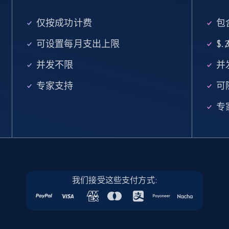
仅按成功计费
包
Google Maps full information
Place id, URL, Country, Name, Category,
可设置每月支出上限
$
/
Address, Description, Business details, and
并发不限
并
more.
专家支持
可
Business
专
13.3K+
1.7K+
立即购买
Instagram - Posts
我们接受这些支付方式:
URL, User posted, Description, Hashtags, Num
comments, Date posted, Likes, Photos, and
more.