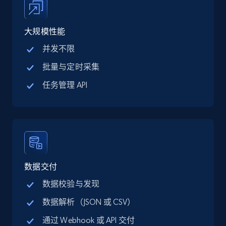
LinkedIn posts
大规模性能
URL, ID, User id, Use url, Title, Headline, Post
并发不限
text, Date posted, and more.
批量与定时采集
Social media
任务管理 API
11.3K+
1.5K+
立即购买
X (formerly Twitter) - Posts
数据交付
ID, User posted, Name, Description, Date
数据校验与发现
posted, Photos, URL, Quoted post, and more.
数据解析（JSON 或 CSV）
Social media
通过 Webhook 或 API 交付