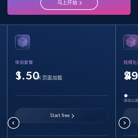
马上开始
Business
Popular
Enriched
15.6K+
1.6K+
立即购买
体验套餐
规模化
Linkedin job listings information
$
$
URL, Job posting id, Job title, Company name,
/1K 页面加载
Company id, Job location, Job summary, Job
seniority level, and more.
滑动以
Business
Start free
15.3K+
2.2K+
立即购买