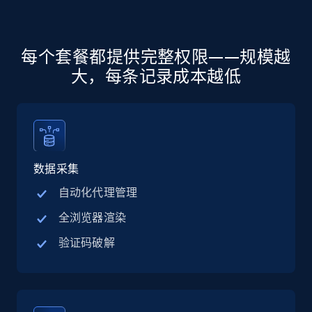
Social media
每个套餐都提供完整权限——规模越
13.3K+
1.6K+
立即购买
大，每条记录成本越低
Zillow properties listing information
Zpid, City, State, HomeStatus, Address,
IsListingClaimedByCurrentSignedInUser,
数据采集
IsCurrentSignedInAgentResponsible, Bedrooms,
自动化代理管理
and more.
全浏览器渲染
Real estate
Popular
验证码破解
12.1K+
1.3K+
立即购买