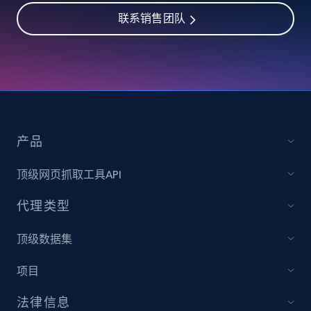
联系销售团队
IMDB media
Title, Popularity, Genres, Presentation, Credit,
Videos, Photos, Top cast, and more.
Free datasets
产品
3.4K+
194+
立即购买
顶级网页抓取工具API
代理类型
Glassdoor companies reviews
顶级数据集
Overview id, Review id, Review url, Rating date,
项目
Count helpful, Count unhelpful, Employee job
end year, Employee length, and more.
法律信息