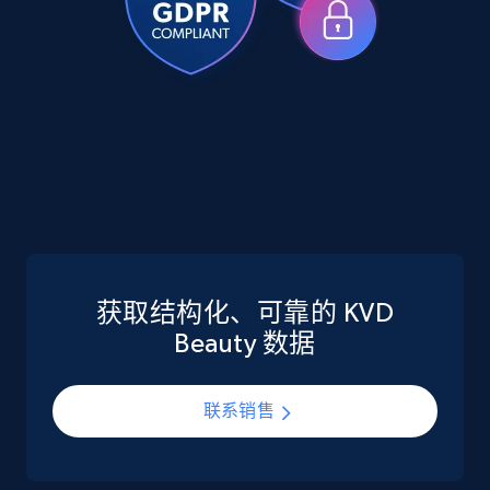
more.
eCommerce
5.6K+
878+
立即购买
TikTok Shop
URL, Title, Available, Description, Currency, Initial
price, Final price, Discount percent, and more.
获取结构化、可靠的 KVD
Beauty 数据
eCommerce
联系销售
5.4K+
668+
立即购买