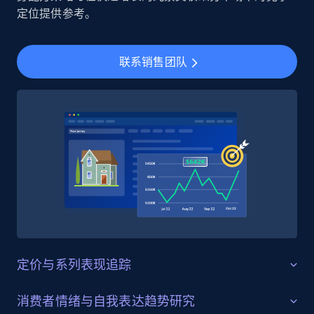
Social media
定位提供参考。
4.5K+
508+
立即购买
联系销售团队
Reddit- Posts
Post id, URL, User posted, Title, Description,
Num comments, Date posted, Community
name, and more.
Social media
4.5K+
432+
立即购买
定价与系列表现追踪
SKU 级定价与畅销分析
消费者情绪与自我表达趋势研究