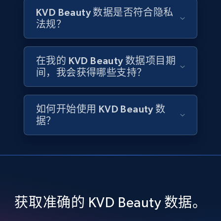
Name, Price, Image, Description, Category,
KVD Beauty 数据是否符合隐私
Availability, Discount, Reviews, and more.
法规？
Travel
在我的 KVD Beauty 数据项目期
间，我会获得哪些支持？
3.6K+
581+
立即购买
如何开始使用 KVD Beauty 数
据？
X (formerly Twitter) - Profiles
X id, URL, ID, Profile name, Biography, Is verified,
Profile image link, External link, and more.
Social media
获取准确的 KVD Beauty 数据。
3.5K+
225+
立即购买