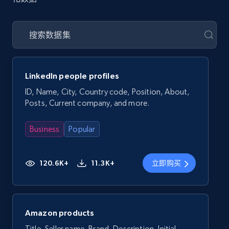
LinkedIn people profiles
ID, Name, City, Country code, Position, About,
Posts, Current company, and more.
Business
Popular
120.6K+
11.3K+
立即购买
Amazon products
Title, Seller name, Brand, Description, Initial