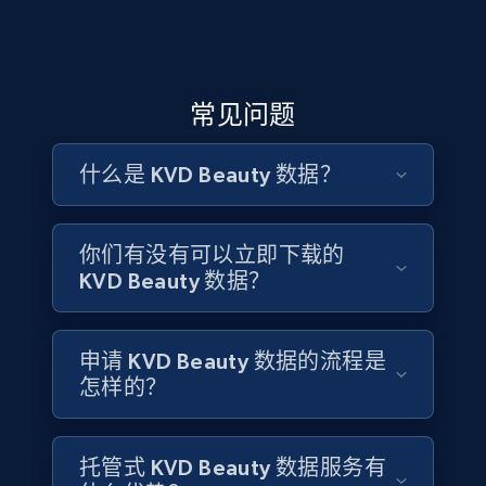
Glassdoor companies overview information
使用结构化的 KVD Beauty 商品列表数据（包括产品名
评论分析与长效彩妆认知追踪
ID, Company, Ratings overall, Details size,
称、色号数量、价格、评论量与评分），覆盖 Tattoo
Details founded, Details type, Country code,
Liner 与 Good Apple Foundation Balm 等主打产品线，追
收集并分析 KVD Beauty 产品组合中的公开消费者评论与
Company type, and more.
踪品牌如何为核心与限量系列定价并进行推广。竞品情
评分，挖掘围绕显色强度、防蹭持妆、纯素配方品质以
常见问题
报团队、美妆类目经理与市场分析师可以识别促销节
及“纹身灵感”美学等关键属性的情绪趋势。品牌策略人
Business
Popular
Enriched
奏、套装策略与产品排名规律，以对标 KVD 的 DTC 表现
员、趋势分析师与产品开发团队可以使用结构化评论数
什么是 KVD Beauty 数据？
相较其他独立与高端纯素彩妆品牌的竞争力。
据，理解大胆风格消费者的忠诚度驱动因素，并追踪
Tattoo Liner 与 Everlasting Liquid Lipstick 等产品在不同零
4.3K+
381+
立即购买
售渠道中的口碑如何随时间演变。
你们有没有可以立即下载的
联系销售团队
KVD Beauty 数据？
联系销售团队
Google maps reviews
申请 KVD Beauty 数据的流程是
URL, Place id, Place name, Country, Address,
Review id, Reviewer name, Reviews by reviewer,
怎样的？
and more.
Business
托管式 KVD Beauty 数据服务有