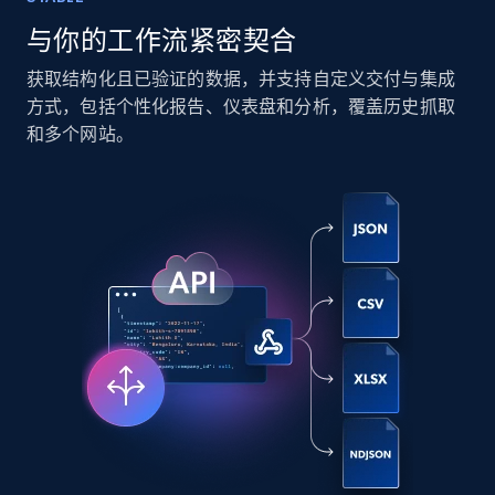
Content, Date posted, Hashtags, Num
comments, and more.
与你的工作流紧密契合
获取结构化且已验证的数据，并支持自定义交付与集成
Social media
方式，包括个性化报告、仪表盘和分析，覆盖历史抓取
和多个网站。
6.7K+
629+
立即购买
Indeed job listings information
Jobid, Company name, Date posted parsed, Job
title, Description text, Benefits, Qualifications,
Job type, and more.
Business
6.5K+
762+
立即购买