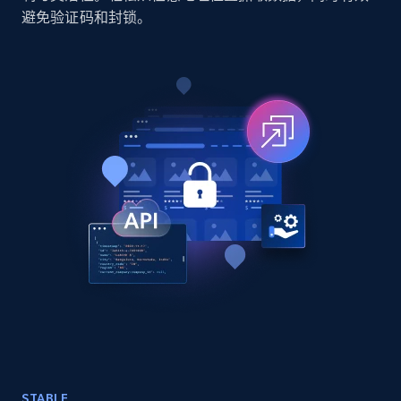
7.4K+
872+
立即购买
避免验证码和封锁。
TikTok - Posts
URL, Post id, Description, Create time, Digg
count, Share count, Collect count, Comment
count, and more.
Social media
6.7K+
906+
立即购买
Facebook - Pages Posts by Profile URL
URL, Post id, User url, User username raw,
STABLE