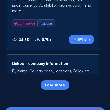
price, Currency, Availability, Reviews count, and
more.
eCommerce
Popular
35.3K+
5.7K+
立即购买
LinkedIn company information
ID, Name, Country code, Locations, Followers,
Employees in linkedin, About, Specialties, and
more.
Load more
Business
Popular