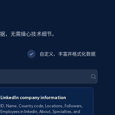
数据，无需操心技术细节。
自定义、丰富并格式化数据
LinkedIn company information
ID, Name, Country code, Locations, Followers,
Employees in linkedin, About, Specialties, and