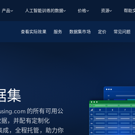
产品
人工智能训练的数据
价格
资源
帮助
查看实际效果
智能体 WEB 执行
数据源
数据源
服务
数据集市场
定价
常见问题
数
数
资
学习中心
搜索及提取
抓取APIs
抓取APIs
起价
$1
$0.75/1k 记录条
请求
容
让 AI 应用具备搜索与爬取整个网络的能力
从 600+ 个网站获取实时数据
免费套餐
博客
领英
电商
社交媒体
ChatGPT
智能体浏览器
爬虫工作室定价
起价
爬虫工作室
练人形机
让智能体浏览网站并自动执行任务
$1/1k请求
案例研究
免费套餐
将任何网站转化为数据管道
亮数据 MCP
免费
起价
数据集
数据集
网络研讨会
站式工具包，全面解锁网页
请求
$250/100K 记录条
集
来自 600+ 个域名的预收集数据
数据集
起价
领英
电商
社交媒体
房地产
代理位置
缓存速递
$0.2/1k HTML
缓存速递
ng.com 的所有可用公
实时网页数据，采集即交付
产品技术视频
数据，并配有定制化
缝集成，全程托管，助力你