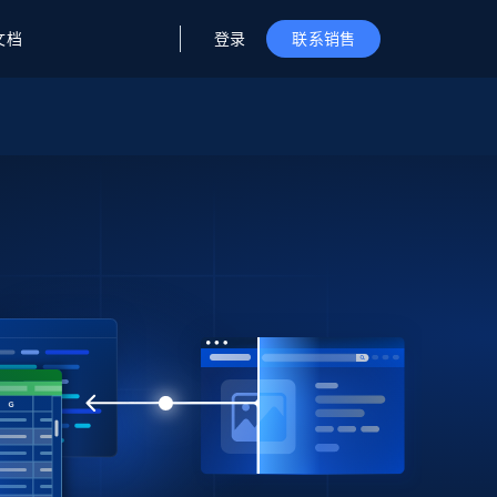
登录
文档
联系销售
据与洞察
据及洞察
源
公司
初创企业计划
零售情报
零售
新
起价
$2000/月
解锁实时电商洞察与AI驱动的业务推荐
洞察
联盟推荐
演示智能体
企业级数据服务
托管式数据
起价
为企业级数据收集量身定制
$1500/月
采集
信任中心
集成
Deep Lookup
测试版
Bright SDK
在海量级网页数据上运行复杂
查询