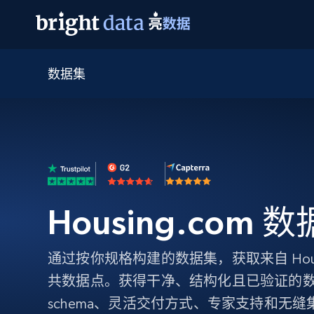
数据集
网页数据抓取 API
多模态训练
网页数据抓取 API
工具
网页解锁 API
视频与媒体数据
网页解锁 API
起价
$1/ 每1 次
告别封锁和验证码
获得取之不尽的视频，图片及更多内
免费套餐
第三方工具集成
Discover API
视频信息流——为 VLA 准备就绪
免费
起价
爬虫 API
$1/1k请求
始终在线的代理实时网页发现
获取持续、定向的网页视频，用于训
浏览器扩展
器人策略
搜索引擎结果页 API
搜索引擎 API
起价
数据包
代理网络检查
按需获取多引擎搜索结果
$1/ 每1 次
免费套餐
为各行各业生成可直接用于LLM的数据
Housing.com 
Google
Bing
Duckduckgo
Yandex
起价
网站地图
爬虫浏览器 API
爬虫浏览器 API
$5/GB
键启动内置隐匿模式的远程浏览器
通过按你规格构建的数据集，获取来自 Housi
代理基础设施
共数据点。获得干净、结构化且已验证的
代理服务
schema、灵活交付方式、专家支持和无