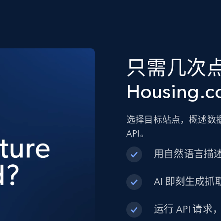
只需几次
Housing.
选择目标站点，概述数据
API。
用自然语言描
AI 即刻生成抓取
运行 API 请