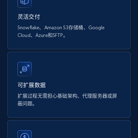
877+
124+
立即购买
灵活交付
Snowflake、Amazon S3存储桶、Google
Naver products
Cloud、Azure和SFTP。
URL, Product id, Title, Original price, Final price,
Discount rate, Currency, Description, and more.
eCommerce
可扩展数据
832+
46+
立即购买
扩展过程无需担心基础架构、代理服务器或屏
蔽问题。
Google Shopping products search US
URL, Product id, Title, Final price, Initial price,
Currency, Rating, Reviews count, and more.