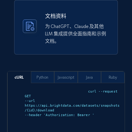
文档资料
Lazada - Products
为 ChatGPT、Claude 及其他
URL, Title, Rating, Reviews, Initial price, Final
LLM 集成提供全面指南和示例
price, Currency, Stock, and more.
文档。
eCommerce
988+
160+
立即购买
cURL
Python
Javascript
Java
Ruby
curl --request 
GET 

Ikea - Products
--url 
https://api.brightdata.com/datasets/snapshots
Description, In stock, Color, Size, Reviews
/{id}/download 

count, Main image, Category url, Category, and
--header 'Authorization: Bearer 
'

more.