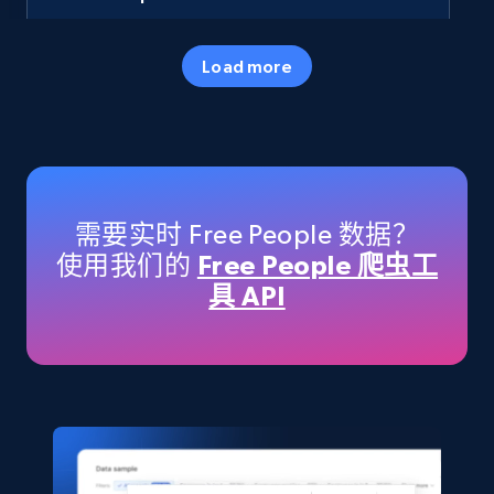
URL, Final price, Sku, Currency, Gtin,
Specifications, Image urls, Top reviews, and
Load more
more.
eCommerce
5.6K+
874+
立即购买
需要实时 Free People 数据？
使用我们的
Free People 爬虫工
具 API
TikTok Shop
URL, Title, Available, Description, Currency, Initial
price, Final price, Discount percent, and more.
eCommerce