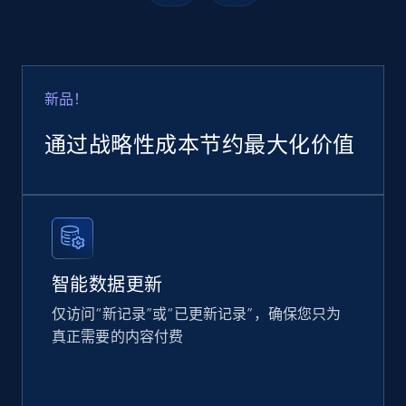
Google Shopping
URL, Product id, Title, Product description,
Rating, Reviews count, Images, Variations, and
more.
新品！
通过战略性成本节约最大化价值
eCommerce
2.4K+
199+
立即购买
智能数据更新
Amazon products global dataset
仅访问“新记录”或“已更新记录”，确保您只为
Title, Seller name, Brand, Description, Initial
真正需要的内容付费
price, Currency, Availability, Reviews count, and
more.