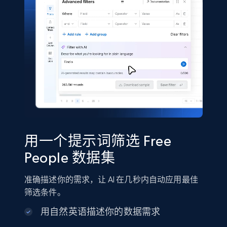
5.4K+
667+
立即购买
Shein- Products
Product name, Description, Initial price, Final
price, Currency, In stock, Color, Size, and more.
eCommerce
用一个提示词筛选 Free
2.8K+
388+
立即购买
People 数据集
准确描述你的需求，让 AI 在几秒内自动应用最佳
Amazon sellers info
筛选条件。
Seller id, URL, Seller name, Description, Detailed
用自然英语描述你的数据需求
info, Stars, Feedbacks, Return policy, and more.