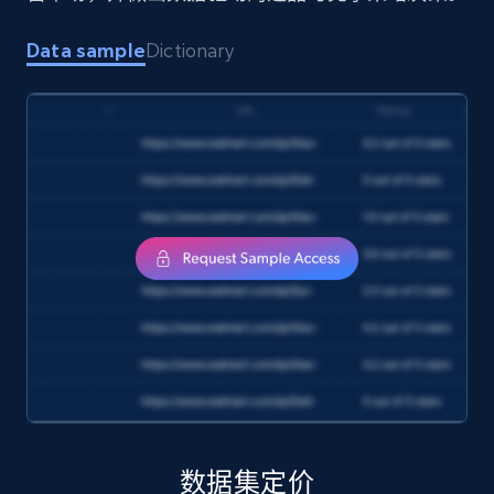
1.7K+
254+
立即购买
Data sample
Dictionary
Amazon products search
Asin, URL, Name, Sponsored, Initial price, Final
price, Currency, Sold, and more.
eCommerce
1.6K+
180+
立即购买
Target
数据集定价
URL, Product id, Title, Product description,