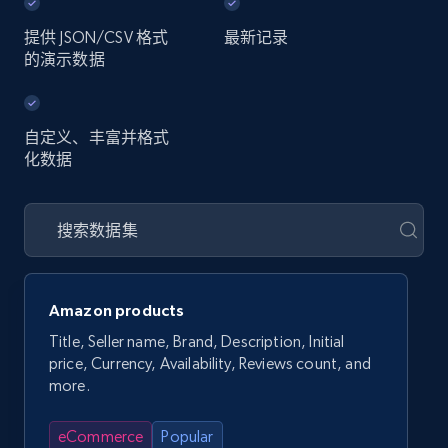
提供 JSON/CSV 格式
最新记录
的演示数据
自定义、丰富并格式
化数据
Amazon products
Title, Seller name, Brand, Description, Initial
price, Currency, Availability, Reviews count, and
more.
eCommerce
Popular