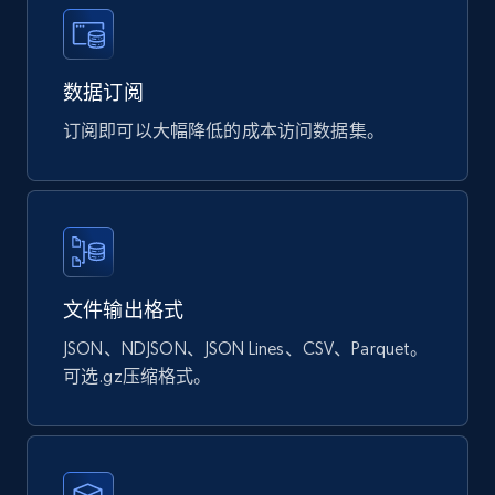
Ozon.ru products
URL, Sku, Breadcrumbs, Name, Rating, Review
count, Description, Image, and more.
数据订阅
订阅即可以大幅降低的成本访问数据集。
eCommerce
897+
114+
立即购买
文件输出格式
Sephora products
JSON、NDJSON、JSON Lines、CSV、Parquet。
URL, ID, Name, Sku, In stock, Regular price,
Actual price, Unit price, and more.
可选.gz压缩格式。
eCommerce