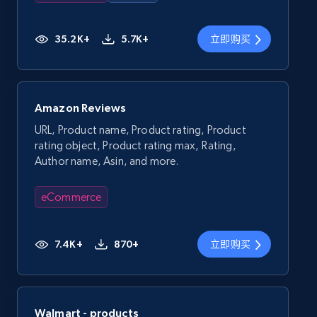
35.2K+
5.7K+
立即购买
Amazon Reviews
URL, Product name, Product rating, Product
rating object, Product rating max, Rating,
Author name, Asin, and more.
eCommerce
7.4K+
870+
立即购买
Walmart - products