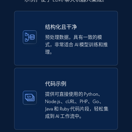
Currency, Discount, Initial price, and more.
eCommerce
结构化且干净
预处理数据，具有一致的模
1.1K+
148+
立即购买
式，非常适合 AI 模型训练和推
理。
Lowes.com
URL, Domain, Marketplace pn, Sku, Other pn,
Model number, Gtin ean pn, Product name, and
代码示例
more.
提供可直接使用的 Python、
Node.js、cURL、PHP、Go、
eCommerce
Java 和 Ruby 代码片段，轻松集
成到 AI 工作流中。
991+
162+
立即购买