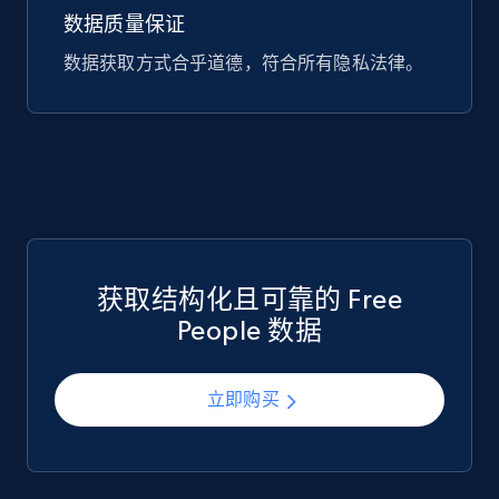
数据质量保证
747+
39+
立即购买
数据获取方式合乎道德，符合所有隐私法律。
Google Play Store reviews
URL, Review id, Reviewer name, Review date,
Review rating, Review, Found helpful, App url, and
more.
eCommerce
获取结构化且可靠的 Free
People 数据
740+
39+
立即购买
立即购买
Mouser - Products
Product url, Category url, Mouser part num, Mfr