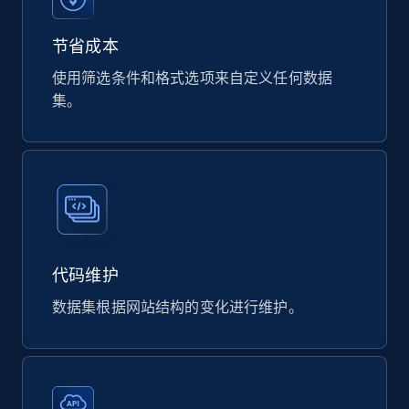
eCommerce
节省成本
使用筛选条件和格式选项来自定义任何数据
821+
40+
立即购买
集。
Wayfair products
URL, Product id, Title, Rating, Reviews count,
Initial price, Discount, Final price, and more.
eCommerce
代码维护
数据集根据网站结构的变化进行维护。
818+
78+
立即购买