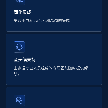
Digikey - Products
Product url, Category url, Part number,
简化集成
Description, Manufacturer, Manufacturer url,
受益于与Snowflake和AWS的集成。
Datasheet url, Rohs compliant, and more.
eCommerce
775+
80+
立即购买
全天候支持
由数据专业人员组成的专属团队随时提供帮
mercadolivre.com.br products
助。
URL, Product id, Title, Breadcrumbs, Category,
Tags, Final price, Original price, and more.
eCommerce