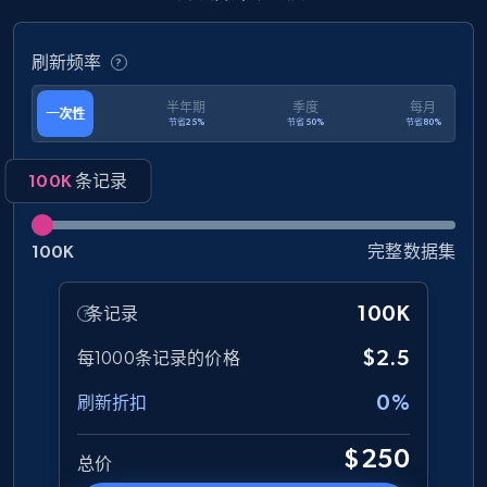
Rating, Reviews count, Initial price, Discount,
and more.
刷新频率
eCommerce
半年期
季度
每月
一次性
节省25%
节省50%
节省80%
1.3K+
174+
立即购买
100K
条记录
100K
完整数据集
Amazon Walmart
URL, Title amazon, Seller name amazon, Brand
100K
条记录
amazon, Description amazon, Initial price
amazon, Currency amazon, Availability amazon,
$2.5
每1000条记录的价格
and more.
0%
刷新折扣
eCommerce
$250
总价