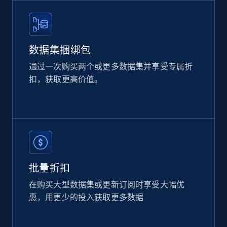
eCommerce
2.1K+
375+
立即购买
数据集捆绑包
通过一次购买两个或更多数据集并享受专属折
扣，获取更高价值。
Home Depot US
URL, Domain, Country code, Model number,
Sku, Product id, Product name, Manufacturer,
and more.
eCommerce
批量折扣
2.1K+
352+
立即购买
在购买大型数据集或更新订阅时享受大幅优
惠，用更少的投入获取更多数据