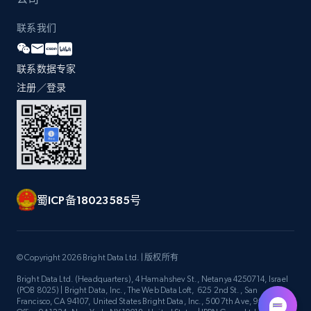
联系我们
联系数据专家
注册／登录
蜀ICP备18023585号
© Copyright 2026 Bright Data Ltd. | 版权所有
Bright Data Ltd. (Headquarters), 4 Hamahshev St., Netanya 4250714, Israel
(POB 8025) | Bright Data, Inc., The Web Data Loft, 625 2nd St., San
Francisco, CA 94107, United States Bright Data, Inc., 500 7th Ave, 9th Floor