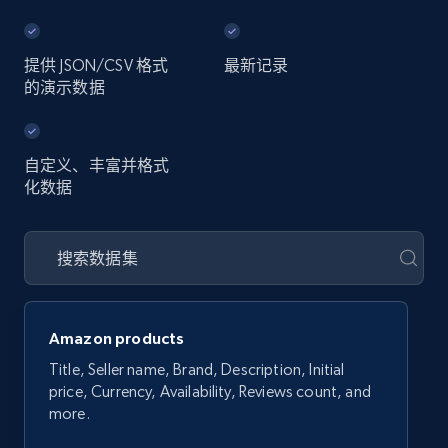
提供 JSON/CSV 格式
最新记录
的演示数据
自定义、丰富并格式
化数据
Amazon products
Title, Seller name, Brand, Description, Initial
price, Currency, Availability, Reviews count, and
more.