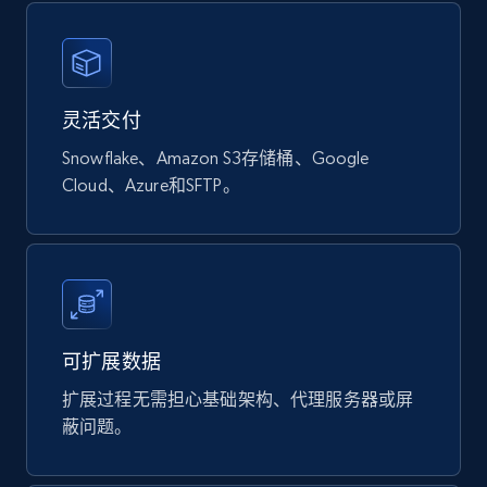
878+
124+
立即购买
灵活交付
Naver products
Snowflake、Amazon S3存储桶、Google
URL, Product id, Title, Original price, Final price,
Cloud、Azure和SFTP。
Discount rate, Currency, Description, and more.
eCommerce
839+
46+
立即购买
可扩展数据
扩展过程无需担心基础架构、代理服务器或屏
蔽问题。
Google Shopping products search US
URL, Product id, Title, Final price, Initial price,