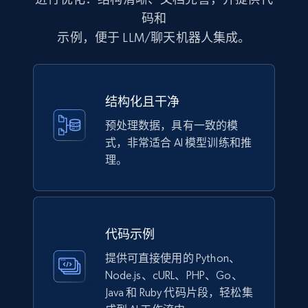
URL, Product id, Title, Images, Final price,
码和
Currency, Discount, Initial price, and more.
示例，便于 LLM/聊天机器人集成。
eCommerce
结构化且干净
1.1K+
149+
立即购买
预处理数据，具有一致的模
式，非常适合 AI 模型训练和推
理。
Lowes.com
URL, Domain, Marketplace pn, Sku, Other pn,
Model number, Gtin ean pn, Product name, and
more.
代码示例
提供可直接使用的 Python、
eCommerce
Node.js、cURL、PHP、Go、
Java 和 Ruby 代码片段，轻松集
991+
162+
立即购买