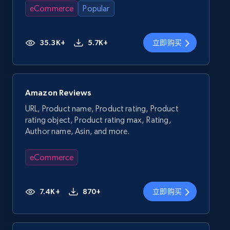
eCommerce
Popular
35.3K+
5.7K+
立即购买
Amazon Reviews
URL, Product name, Product rating, Product
rating object, Product rating max, Rating,
Author name, Asin, and more.
eCommerce
7.4K+
870+
立即购买