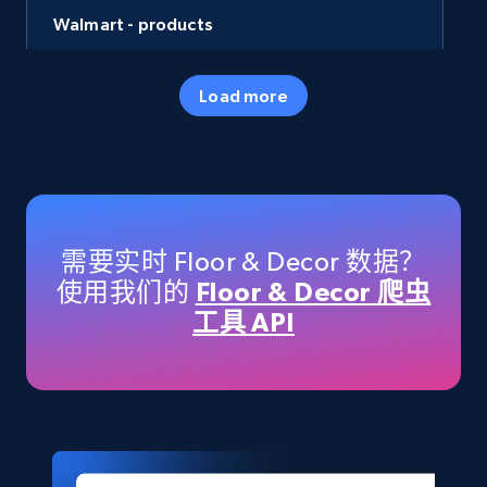
Walmart - products
URL, Final price, Sku, Currency, Gtin,
Specifications, Image urls, Top reviews, and
Load more
more.
eCommerce
5.6K+
875+
立即购买
需要实时 Floor & Decor 数据？
使用我们的
Floor & Decor 爬虫
工具 API
TikTok Shop
URL, Title, Available, Description, Currency, Initial
price, Final price, Discount percent, and more.
eCommerce