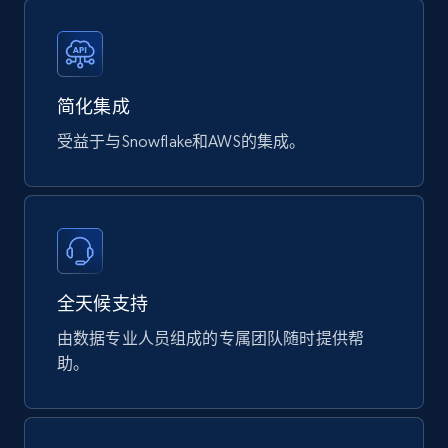
Digikey - Products
Product url, Category url, Part number,
Description, Manufacturer, Manufacturer url,
简化集成
Datasheet url, Rohs compliant, and more.
受益于与Snowflake和AWS的集成。
eCommerce
775+
80+
立即购买
全天候支持
mercadolivre.com.br products
由数据专业人员组成的专属团队随时提供帮
URL, Product id, Title, Breadcrumbs, Category,
助。
Tags, Final price, Original price, and more.
eCommerce