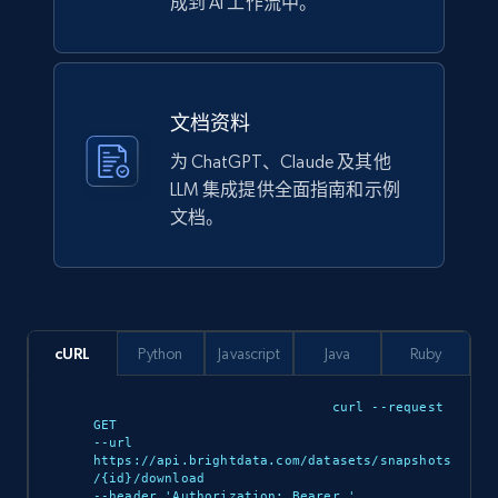
成到 AI 工作流中。
Lazada - Products
文档资料
URL, Title, Rating, Reviews, Initial price, Final
为 ChatGPT、Claude 及其他
price, Currency, Stock, and more.
LLM 集成提供全面指南和示例
文档。
eCommerce
989+
160+
立即购买
cURL
Python
Javascript
Java
Ruby
Ikea - Products
curl --request 
GET 

Description, In stock, Color, Size, Reviews
--url 
count, Main image, Category url, Category, and
https://api.brightdata.com/datasets/snapshots
/{id}/download 

more.
--header 'Authorization: Bearer 
'
