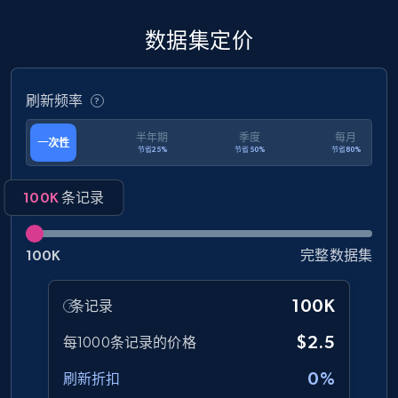
URL, Product id, Title, Product description,
Rating, Reviews count, Initial price, Discount,
数据集定价
and more.
刷新频率
eCommerce
半年期
季度
每月
一次性
节省25%
节省50%
节省80%
1.3K+
175+
立即购买
100K
条记录
Amazon Walmart
100K
完整数据集
URL, Title amazon, Seller name amazon, Brand
amazon, Description amazon, Initial price
100K
条记录
amazon, Currency amazon, Availability amazon,
and more.
$2.5
每1000条记录的价格
0%
eCommerce
刷新折扣