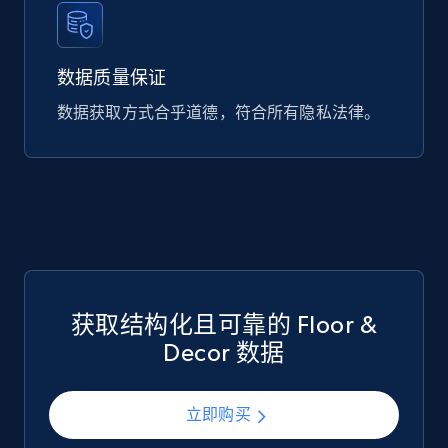
747+
39+
立即购买
数据质量保证
数据获取方式合乎道德，符合所有隐私法律。
Google Play Store reviews
URL, Review id, Reviewer name, Review date,
Review rating, Review, Found helpful, App url, and
more.
eCommerce
获取结构化且可靠的 Floor &
740+
39+
立即购买
Decor 数据
立即购买
Mouser - Products