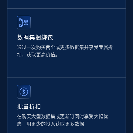
eCommerce
2.1K+
355+
立即购买
数据集捆绑包
通过一次购买两个或更多数据集并享受专属折
扣，获取更高价值。
Amazon products global dataset
Title, Seller name, Brand, Description, Initial
price, Currency, Availability, Reviews count, and
more.
eCommerce
批量折扣
2.1K+
375+
立即购买
在购买大型数据集或更新订阅时享受大幅优
惠，用更少的投入获取更多数据