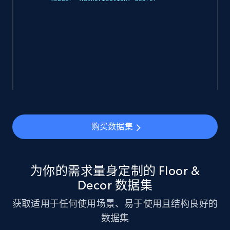
eCommerce
943+
151+
立即购买
Walmart sellers info
Seller id, URL, Catalog seller id, Seller name, Seller
购买数据集
display name, Seller email, Seller phone, Seller
about us, and more.
为你的需求量身定制的 Floor &
eCommerce
Decor 数据集
获取适用于任何使用场景、易于使用且结构良好的
912+
88+
立即购买
数据集