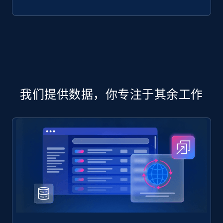
Product url, Category url, Mouser part num, Mfr
part number, Manufacturer, Image, Image high,
Manufacturer url, and more.
eCommerce
我们提供数据，你专注于其余工作
717+
91+
立即购买