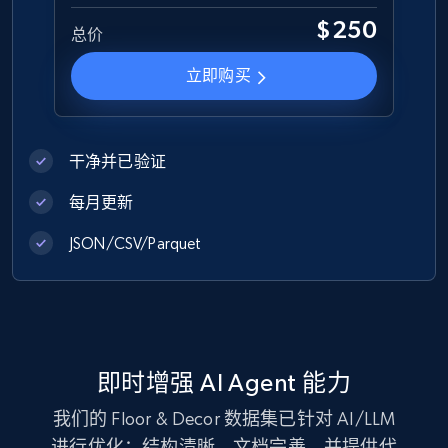
$250
总价
1.2K+
132+
立即购买
立即购买
Zara - Products
干净并已验证
Category id, Product id, Product name, Price,
Currency, Colour code, Colour, Description, and
每月更新
more.
JSON/CSV/Parquet
eCommerce
1.2K+
208+
立即购买
即时增强 AI Agent 能力
我们的 Floor & Decor 数据集已针对 AI/LLM
Best Buy products
进行优化：结构清晰、文档完善，并提供代