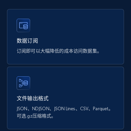
Ozon.ru products
URL, Sku, Breadcrumbs, Name, Rating, Review
count, Description, Image, and more.
数据订阅
eCommerce
订阅即可以大幅降低的成本访问数据集。
898+
114+
立即购买
Sephora products
文件输出格式
URL, ID, Name, Sku, In stock, Regular price,
Actual price, Unit price, and more.
JSON、NDJSON、JSON Lines、CSV、Parquet。
可选.gz压缩格式。
eCommerce