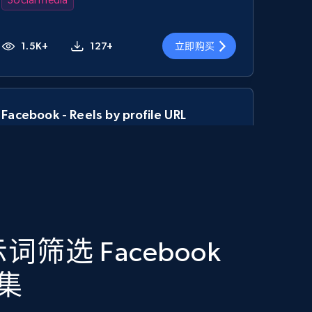
1.5K+
127+
立即购买
Facebook - Reels by profile URL
URL, Post id, User url, User username raw,
Content, Date posted, Hashtags, Num
comments, and more.
Social media
筛选 Facebook
823+
67+
立即购买
据集