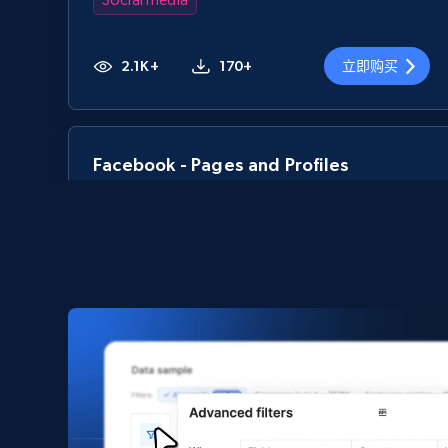
2.1K+
170+
立即购买
Facebook - Pages and Profiles
ID, URL, Page name, Username, Entity type,
Summary text, Primary category, Work, and
more.
Social media
1.3K+
124+
立即购买