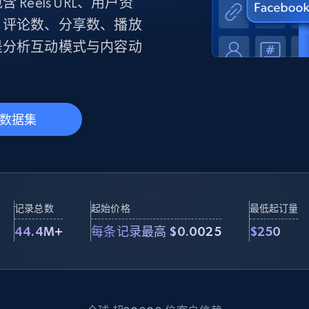
产品技术视频
eels URL、用户资
、评论数、分享数、播放
是分析互动模式与内容动
起价
数据中心代理
$0.9/IP
B
静态ISP代理
130万+ 超高速静态住宅代理
数据集
记录总数
起始价格
最低起订量
44.4M+
每条记录最高 $0.0025
$250