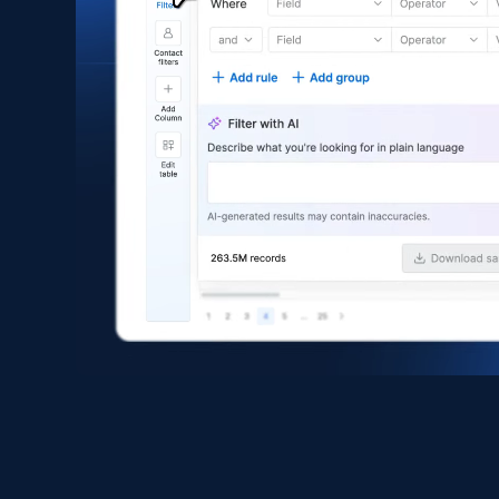
Facebook Company Reviews
Company name, Company id, Company url, URL,
Review time, Recommends, Review content,
Review attachments, and more.
Social media
742+
65+
立即购买