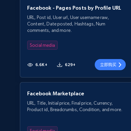
Facebook - Pages Posts by Profile URL
URL, Post id, User url, User username raw,
Content, Date posted, Hashtags, Num
comments, and more.
Social media
6.6K+
629+
立即购买
Facebook Marketplace
URL, Title, Initial price, Final price, Currency,
Product id, Breadcrumbs, Condition, and more.
Social media