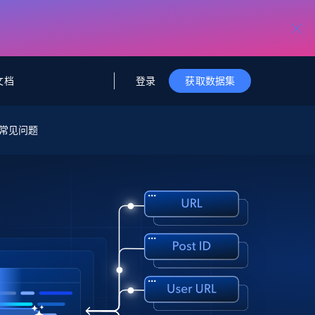
登录
文档
获取数据集
据与洞察
据及洞察
源
常见问题
公司
初创企业计划
零售情报
零售
新
起价
$2000/月
解锁实时电商洞察与AI驱动的业务推荐
洞察
联盟推荐
演示智能体
企业级数据服务
托管式数据
起价
为企业级数据收集量身定制
$1500/月
采集
信任中心
集成
Deep Lookup
测试版
Bright SDK
在海量级网页数据上运行复杂
查询