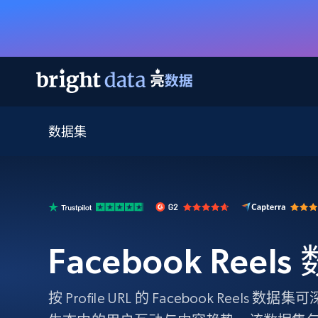
数据集
网页数据抓取 API
多模态训练
网页数据抓取 API
工具
网页解锁 API
视频与媒体数据
网页解锁 API
起价
$1/ 每1 次
告别封锁和验证码
获得取之不尽的视频，图片及更多内
免费套餐
第三方工具集成
Discover API
视频信息流——为 VLA 准备就绪
免费
起价
爬虫 API
$1/1k请求
始终在线的代理实时网页发现
获取持续、定向的网页视频，用于训
浏览器扩展
器人策略
搜索引擎结果页 API
搜索引擎 API
起价
Facebook Reel
数据包
代理网络检查
按需获取多引擎搜索结果
$1/ 每1 次
免费套餐
为各行各业生成可直接用于LLM的数据
Google
Bing
Duckduckgo
Yandex
起价
网站地图
爬虫浏览器 API
爬虫浏览器 API
$5/GB
按 Profile URL 的 Facebook Reels 数据集
键启动内置隐匿模式的远程浏览器