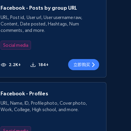
Facebook - Posts by group URL
URL, Post id, User url, User username raw,
Content, Date posted, Hashtags, Num
comments, and more.
Social media
2.2K+
184+
立即购买
Facebook - Profiles
URL, Name, ID, Profile photo, Cover photo,
Work, College, High school, and more.
Social media