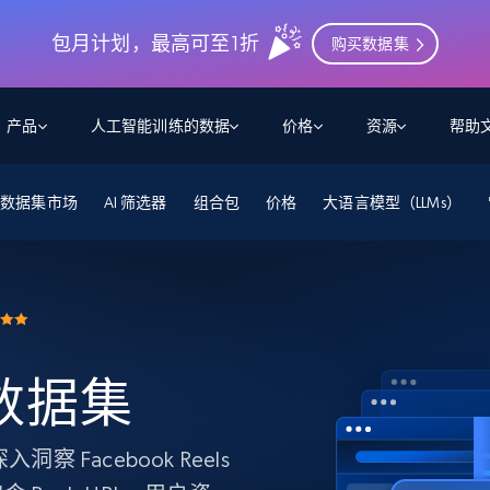
包月计划，最高可至1折
购买数据集
产品
人工智能训练的数据
价格
资源
帮助
数据集市场
智能体 WEB 执行
数据源
数据源
AI 筛选器
组合包
价格
大语言模型（LLMs）
数
数
资
学习中心
搜索及提取
抓取APIs
抓取APIs
起价
$1
$0.75/1k 记录条
请求
容
让 AI 应用具备搜索与爬取整个网络的能力
从 600+ 个网站获取实时数据
免费套餐
博客
领英
电商
社交媒体
ChatGPT
智能体浏览器
爬虫工作室定价
起价
爬虫工作室
练人形机
让智能体浏览网站并自动执行任务
$1/1k请求
案例研究
免费套餐
将任何网站转化为数据管道
亮数据 MCP
免费
s 数据集
起价
数据集
数据集
网络研讨会
站式工具包，全面解锁网页
请求
$250/100K 记录条
集
来自 600+ 个域名的预收集数据
起价
领英
电商
社交媒体
房地产
代理位置
缓存速递
$0.2/1k HTML
可深入洞察 Facebook Reels
缓存速递
实时网页数据，采集即交付