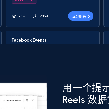
2K+
235+
立即购买
Facebook Events
Event id, URL, Main image, Event date, Title,
People responded, Event by, Location, and more.
Social media
用一个提示词
959+
76+
立即购买
Reels 数