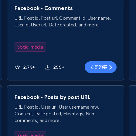
Facebook - Comments
URL, Post id, Post url, Comment id, User name,
User id, User url, Date created, and more.
Social media
2.7K+
299+
立即购买
Facebook - Posts by post URL
URL, Post id, User url, User username raw,
Content, Date posted, Hashtags, Num
comments, and more.
Social media