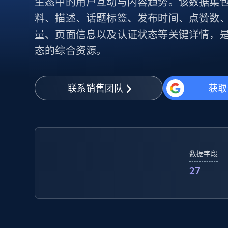
生态中的用户互动与内容趋势。该数据集包含 R
代理基础设施
料、描述、话题标签、发布时间、点赞数
代理服务
量、页面信息以及认证状态等关键详情，
动态代理
起价
态的综合资源。
$5
$2.5/G
免费套餐
动态代理
5折
超40000万 万高速真人住宅代理
起价
ISP 代理
$1.3/IP
数据中心代理
联系销售团队
获取
用于数据获取的高速代理
数据字段
27