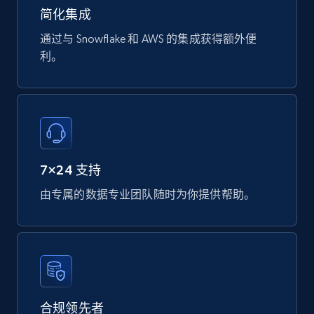
Datasheet url, Rohs compliant, and more.
简化集成
通过与 Snowflake 和 AWS 的集成获得额外便
eCommerce
利。
775+
80+
立即购买
mercadolivre.com.br products
7×24 支持
URL, Product id, Title, Breadcrumbs, Category,
由专属的数据专业团队随时为你提供帮助。
Tags, Final price, Original price, and more.
eCommerce
747+
39+
立即购买
合规领先者