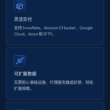
Naver products
URL, Product id, Title, Original price, Final price,
灵活交付
Discount rate, Currency, Description, and more.
支持 Snowflake、Amazon S3 bucket、Google
eCommerce
Cloud、Azure 和 SFTP。
838+
46+
立即购买
Google Shopping products search US
可扩展数据
URL, Product id, Title, Final price, Initial price,
无需担心基础设施、代理服务器或封禁，轻松
Currency, Rating, Reviews count, and more.
扩展规模。
eCommerce