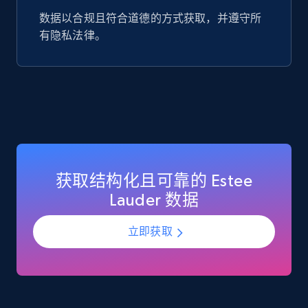
数据以合规且符合道德的方式获取，并遵守所
Google Play Store reviews
有隐私法律。
URL, Review id, Reviewer name, Review date,
Review rating, Review, Found helpful, App url, and
more.
eCommerce
740+
39+
立即购买
获取结构化且可靠的 Estee
Lauder 数据
立即获取
Mouser - Products
Product url, Category url, Mouser part num, Mfr
part number, Manufacturer, Image, Image high,
Manufacturer url, and more.