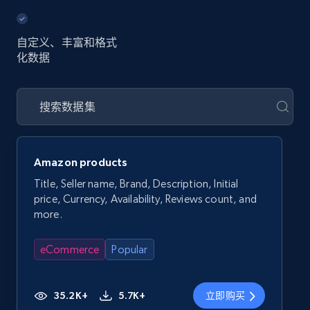
自定义、丰富和格式
化数据
Amazon products
Title, Seller name, Brand, Description, Initial
price, Currency, Availability, Reviews count, and
more.
eCommerce
Popular
35.2K+
5.7K+
立即购买