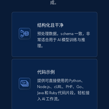
成。
1.1K+
149+
立即购买
结构化且干净
预处理数据，schema 一致，非
Lowes.com
常适合用于 AI 模型训练与推
URL, Domain, Marketplace pn, Sku, Other pn,
理。
Model number, Gtin ean pn, Product name, and
more.
eCommerce
代码示例
提供可直接使用的 Python、
991+
162+
立即购买
Node.js、cURL、PHP、Go、
Java 和 Ruby 代码片段，轻松接
入 AI 工作流。
Lazada - Products