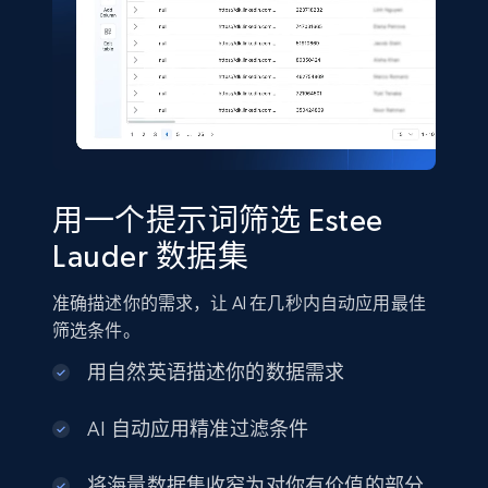
Shein- Products
Product name, Description, Initial price, Final
price, Currency, In stock, Color, Size, and more.
eCommerce
用一个提示词筛选 Estee
2.8K+
388+
立即购买
Lauder 数据集
准确描述你的需求，让 AI 在几秒内自动应用最佳
Amazon sellers info
筛选条件。
Seller id, URL, Seller name, Description, Detailed
用自然英语描述你的数据需求
info, Stars, Feedbacks, Return policy, and more.
AI 自动应用精准过滤条件
eCommerce
将海量数据集收窄为对你有价值的部分