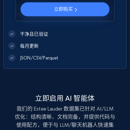
立即购买
Zara - Products
Category id, Product id, Product name, Price,
Currency, Colour code, Colour, Description, and
more.
干净且已验证
每月更新
eCommerce
JSON/CSV/Parquet
1.2K+
208+
立即购买
Best Buy products
立即启用 AI 智能体
URL, Product id, Title, Images, Final price,
我们的 Estee Lauder 数据集已针对 AI/LLM
Currency, Discount, Initial price, and more.
优化：结构清晰、文档完备，并提供代码与
使用配方，便于与 LLM/聊天机器人快速集
eCommerce