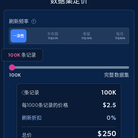
数据集定价
eCommerce
刷新频率
1.3K+
175+
立即购买
半年期
季度
每月
一次性
节省25%
节省50%
节省80%
Amazon Walmart
100K
条记录
URL, Title amazon, Seller name amazon, Brand
amazon, Description amazon, Initial price
100K
完整数据集
amazon, Currency amazon, Availability amazon,
and more.
100K
条记录
eCommerce
$2.5
每1000条记录的价格
0%
刷新折扣
1.2K+
132+
立即购买
$250
总价