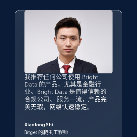
我推荐任何公司使用 Bright
最重要的是拥有
质量
最好、
数量
Data 的产品，尤其是金融行
最多的数据，而这正是 Bright
业。Bright Data 是值得信赖的
Data 和 tgndata 发挥作用的地
合规公司、 服务一流，
方。
产品完
Bright Data 拥有自有代理基础
根据我的使用体验，Bright Data
我们对与 Bright Data 的合作感
我们对 Bright Data 的
可靠性
印
美无瑕，网络快速稳定。
设施，助您持续获取网络数据。
的服务价值不可估量。Bright
到非常满意。各方面都很不错，
象深刻，对整体服务也非常满
此外，他们的网页解锁工具还能
Data 帮助我们采集了充足的公
网络非常稳定，而我们对其客户
意。我们与客户经理保持着定期
George Koutsoudopoulos
帮助您轻松绕过烦人的验证码
共网络数据以满足需求，并通过
服务和支持团队也非常认可。
沟通，他的协助对我们非常有帮
Xiaolong Shi
tgndata 的首席执行官 (CEO)
（CAPTCHA）。
其支持团队和开发团队，让我们
助。
Bitget 的爬虫工程师