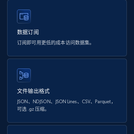
eCommerce
数据订阅
898+
114+
立即购买
订阅即可用更低的成本访问数据集。
Sephora products
URL, ID, Name, Sku, In stock, Regular price,
Actual price, Unit price, and more.
文件输出格式
eCommerce
JSON、NDJSON、JSON Lines、CSV、Parquet，
可选 .gz 压缩。
877+
124+
立即购买