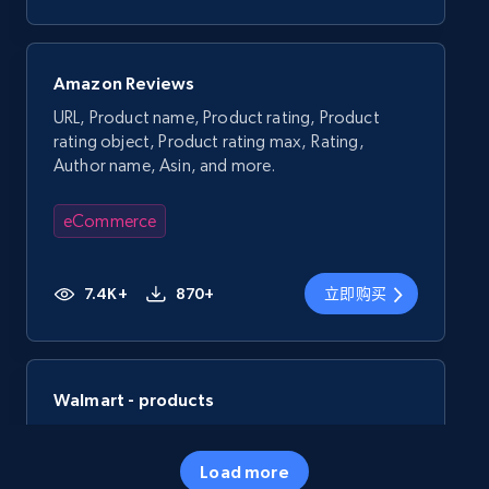
Amazon Reviews
URL, Product name, Product rating, Product
rating object, Product rating max, Rating,
Author name, Asin, and more.
eCommerce
7.4K+
870+
立即购买
Walmart - products
URL, Final price, Sku, Currency, Gtin,
Specifications, Image urls, Top reviews, and
Load more
more.