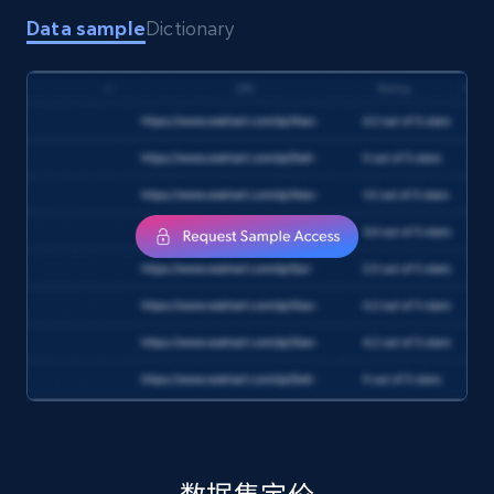
Data sample
Dictionary
Amazon products search
Asin, URL, Name, Sponsored, Initial price, Final
price, Currency, Sold, and more.
eCommerce
1.6K+
181+
立即购买
Target
URL, Product id, Title, Product description,
Rating, Reviews count, Initial price, Discount,
and more.