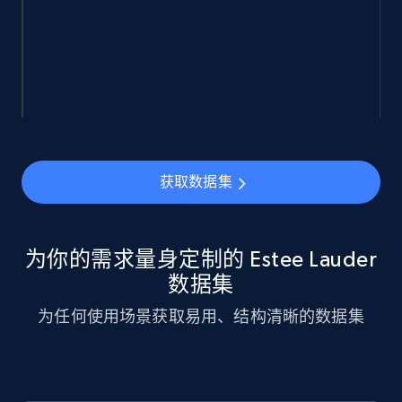
943+
151+
立即购买
Walmart sellers info
Seller id, URL, Catalog seller id, Seller name, Seller
display name, Seller email, Seller phone, Seller
about us, and more.
获取数据集
eCommerce
为你的需求量身定制的 Estee Lauder
912+
88+
立即购买
数据集
为任何使用场景获取易用、结构清晰的数据集
Ozon.ru products
URL, Sku, Breadcrumbs, Name, Rating, Review
count, Description, Image, and more.