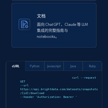
URL, Title, Rating, Reviews, Initial price, Final
price, Currency, Stock, and more.
文档
eCommerce
面向 ChatGPT、Claude 等 LLM
集成的完整指南与
notebooks。
988+
160+
立即购买
Ikea - Products
cURL
Python
Javascript
Java
Ruby
Description, In stock, Color, Size, Reviews
count, Main image, Category url, Category, and
curl --request 
more.
GET 

--url 
https://api.brightdata.com/datasets/snapshots
eCommerce
/{id}/download 

--header 'Authorization: Bearer 
'
