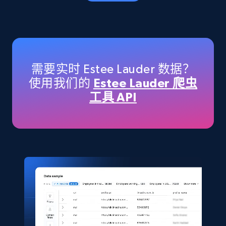
eCommerce
5.6K+
875+
立即购买
需要实时 Estee Lauder 数据？
使用我们的
Estee Lauder 爬虫
工具 API
TikTok Shop
URL, Title, Available, Description, Currency, Initial
price, Final price, Discount percent, and more.
eCommerce
5.4K+
667+
立即购买