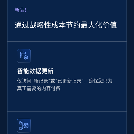
Rating, Reviews count, Images, Variations, and
more.
新品！
通过战略性成本节约最大化价值
eCommerce
2.4K+
199+
立即购买
智能数据更新
Amazon products global dataset
仅访问“新记录”或“已更新记录”，确保您只为
Title, Seller name, Brand, Description, Initial
真正需要的内容付费
price, Currency, Availability, Reviews count, and
more.
eCommerce
2.1K+
375+
立即购买