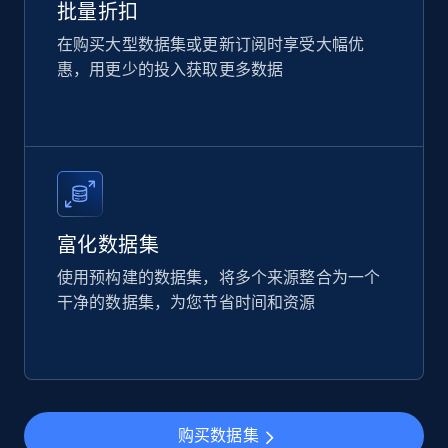
批量折扣
在购买大型数据集或更新订阅时享受大幅优
惠，用更少的投入获取更多数据
Amazon products global dataset
Title, Seller name, Brand, Description, Initial
price, Currency, Availability, Reviews count, and
more.
eCommerce
富化数据集
使用预构建的数据集，将多个来源整合为一个
2.1K+
375+
立即购买
干净的数据集，为您节省时间和资源
Etsy
URL, Product id, Listing inventory id, Title, Rating,
Reviews count shop, Reviews count item, Initial
购买数据集