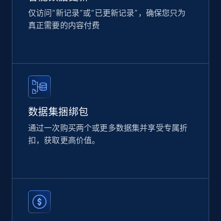
Rating, Reviews count, Images, Variations, and
仅访问“新记录”或“已更新记录”，确保您只为
more.
真正需要的内容付费
eCommerce
2.4K+
200+
立即购买
数据集捆绑包
Home Depot US
通过一次购买两个或更多数据集并享受专属折
URL, Domain, Country code, Model number,
扣，获取更高价值。
Sku, Product id, Product name, Manufacturer,
and more.
eCommerce
2.1K+
355+
立即购买