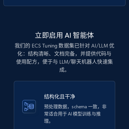
Zara - Products
Category id, Product id, Product name, Price,
Currency, Colour code, Colour, Description, and
more.
立即启用 AI 智能体
我们的 ECS Tuning 数据集已针对 AI/LLM 优
eCommerce
化：结构清晰、文档完备，并提供代码与
使用配方，便于与 LLM/聊天机器人快速集
1.2K+
208+
立即购买
成。
Best Buy products
结构化且干净
URL, Product id, Title, Images, Final price,
预处理数据，schema 一致，非
Currency, Discount, Initial price, and more.
常适合用于 AI 模型训练与推
理。
eCommerce