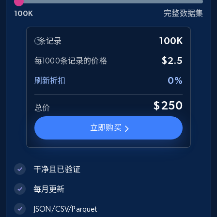
eCommerce
100K
完整数据集
1.3K+
175+
立即购买
100K
条记录
$2.5
每1000条记录的价格
0%
刷新折扣
Amazon Walmart
URL, Title amazon, Seller name amazon, Brand
$250
总价
amazon, Description amazon, Initial price
amazon, Currency amazon, Availability amazon,
立即购买
and more.
eCommerce
干净且已验证
1.2K+
132+
立即购买
每月更新
JSON/CSV/Parquet