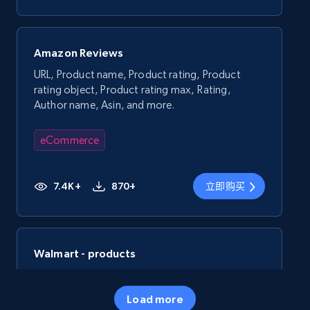
Amazon Reviews
URL, Product name, Product rating, Product
rating object, Product rating max, Rating,
Author name, Asin, and more.
eCommerce
7.4K+
870+
立即购买
Walmart - products
URL, Final price, Sku, Currency, Gtin,
Specifications, Image urls, Top reviews, and
Load more
more.