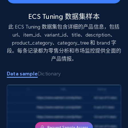
price, and more.
ECS Tuning 数据集样本
eCommerce
此 ECS Tuning 数据集包含详细的产品信息，包括
url、item_id、variant_id、title、description、
1.9K+
323+
立即购买
product_category、category_tree 和 brand 字
段。每条记录都为零售分析和市场监控提供全面的
产品情报。
Amazon best seller products
Title, Seller name, Brand, Description, Initial
Data sample
Dictionary
price, Final price, Final price high, Currency, and
more.
eCommerce
1.7K+
254+
立即购买