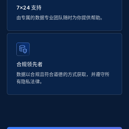
Datasheet url, Rohs compliant, and more.
7×24 支持
由专属的数据专业团队随时为你提供帮助。
eCommerce
778+
80+
立即购买
合规领先者
mercadolivre.com.br products
数据以合规且符合道德的方式获取，并遵守所
URL, Product id, Title, Breadcrumbs, Category,
Tags, Final price, Original price, and more.
有隐私法律。
eCommerce
747+
39+
立即购买