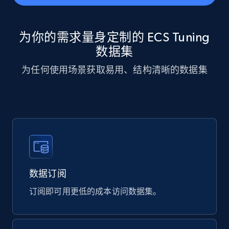
943+
151+
立即购买
为你的需求量身定制的 ECS Tuning
数据集
Walmart sellers info
Seller id, URL, Catalog seller id, Seller name, Seller
为任何使用场景获取易用、结构清晰的数据集
display name, Seller email, Seller phone, Seller
about us, and more.
eCommerce
912+
88+
立即购买
数据订阅
订阅即可用更低的成本访问数据集。
Ozon.ru products
URL, Sku, Breadcrumbs, Name, Rating, Review
count, Description, Image, and more.