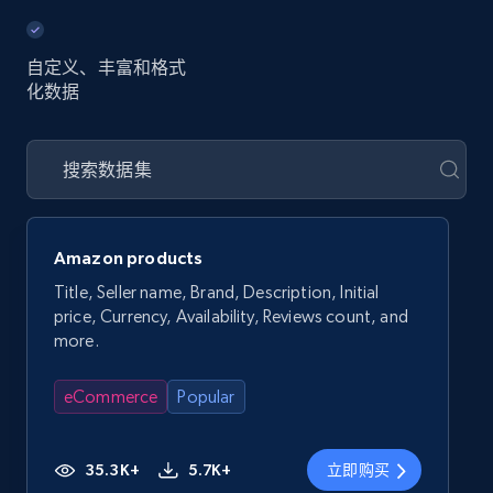
自定义、丰富和格式
化数据
Amazon products
Title, Seller name, Brand, Description, Initial
price, Currency, Availability, Reviews count, and
more.
eCommerce
Popular
35.3K+
5.7K+
立即购买