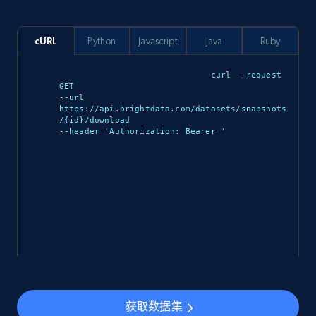
Model number, Gtin ean pn, Product name, and
more.
cURL
Python
Javascript
Java
Ruby
eCommerce
curl --request 
GET 

--url 
https://api.brightdata.com/datasets/snapshots
991+
162+
立即购买
/{id}/download 

--header 'Authorization: Bearer 
'

Ikea - Products
Description, In stock, Color, Size, Reviews
count, Main image, Category url, Category, and
more.
eCommerce
获取数据集