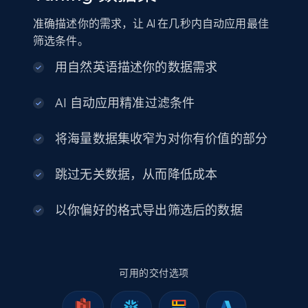
Shein- Products
准确描述你的需求，让 AI 在几秒内自动应用最佳
Product name, Description, Initial price, Final
筛选条件。
price, Currency, In stock, Color, Size, and more.
用自然英语描述你的数据需求
eCommerce
AI 自动应用精准过滤条件
2.8K+
388+
立即购买
将海量数据集收窄为对你有价值的部分
跳过无关数据，从而降低成本
Amazon sellers info
以你偏好的格式导出筛选后的数据
Seller id, URL, Seller name, Description, Detailed
info, Stars, Feedbacks, Return policy, and more.
可用的交付选项
eCommerce