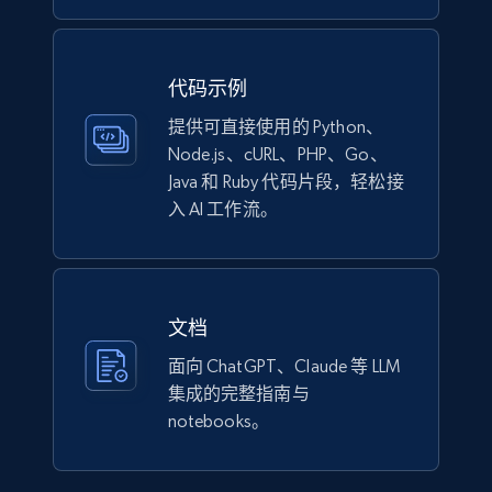
1.1K+
149+
立即购买
代码示例
提供可直接使用的 Python、
Node.js、cURL、PHP、Go、
Lazada - Products
Java 和 Ruby 代码片段，轻松接
URL, Title, Rating, Reviews, Initial price, Final
入 AI 工作流。
price, Currency, Stock, and more.
eCommerce
文档
991+
165+
立即购买
面向 ChatGPT、Claude 等 LLM
集成的完整指南与
notebooks。
Lowes.com
URL, Domain, Marketplace pn, Sku, Other pn,