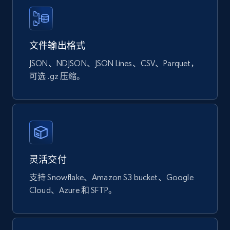
eCommerce
文件输出格式
901+
114+
立即购买
JSON、NDJSON、JSON Lines、CSV、Parquet，
可选 .gz 压缩。
Sephora products
URL, ID, Name, Sku, In stock, Regular price,
Actual price, Unit price, and more.
灵活交付
eCommerce
支持 Snowflake、Amazon S3 bucket、Google
Cloud、Azure 和 SFTP。
878+
124+
立即购买