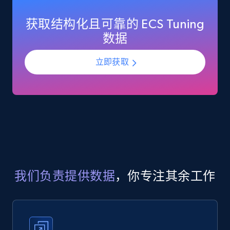
获取结构化且可靠的 ECS Tuning
Google Play Store reviews
数据
URL, Review id, Reviewer name, Review date,
Review rating, Review, Found helpful, App url, and
立即获取
more.
eCommerce
740+
39+
立即购买
Mouser - Products
我们负责提供数据
，你专注其余工作
Product url, Category url, Mouser part num, Mfr
part number, Manufacturer, Image, Image high,
Manufacturer url, and more.