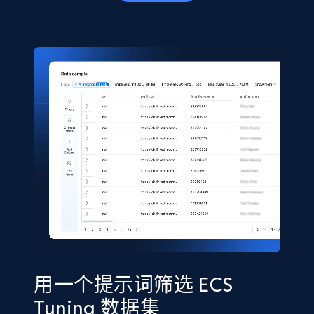
eCommerce
5.6K+
875+
立即购买
TikTok Shop
URL, Title, Available, Description, Currency, Initial
price, Final price, Discount percent, and more.
eCommerce
5.4K+
668+
立即购买
用一个提示词筛选 ECS
Tuning 数据集