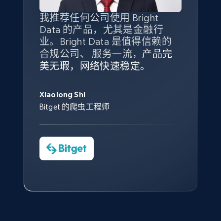
我推荐任何公司使用 Bright
最重要的是拥有
质量
最好、
数量
Data 的产品，尤其是金融行
最多的数据，而这正是 Bright
业。Bright Data 是值得信赖的
Data 和 tgndata 发挥作用的地
合规公司、 服务一流，
方。
产品完
Bright Data 拥有自有代理基础
根据我的使用体验，Bright Data
我们对与 Bright Data 的合作感
我们对 Bright Data 的
可靠性
印
美无瑕，网络快速稳定。
设施，助您持续获取网络数据。
的服务价值不可估量。Bright
到非常满意。各方面都很不错，
象深刻，对整体服务也非常满
此外，他们的网页解锁工具还能
Data 帮助我们采集了充足的公
网络非常稳定，而我们对其客户
意。我们与客户经理保持着定期
George Koutsoudopoulos
帮助您轻松绕过烦人的验证码
共网络数据以满足需求，并通过
服务和支持团队也非常认可。
沟通，他的协助对我们非常有帮
Xiaolong Shi
tgndata 的首席执行官 (CEO)
（CAPTCHA）。
其支持团队和开发团队，让我们
助。
Bitget 的爬虫工程师
对许多流程进行了优化。
Cheddi Rai
Nicholas Renotte
Yorgos Panzaris
AdRetreaver CEO
数据科学专家
Charmagne Cruz
Convert Group 的 CTO
—— Shopee Philippines Inc. 报告与分析、
点击观看
业务技术与定价负责人
点击观看