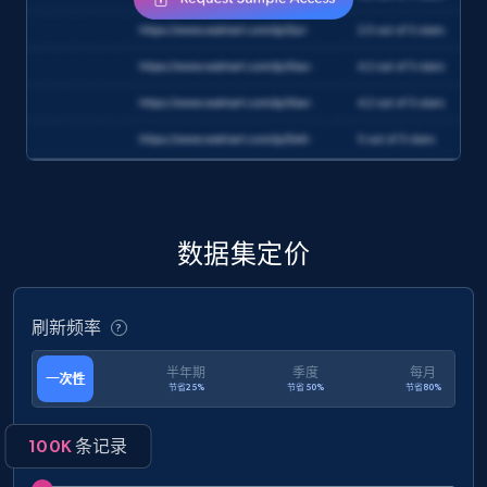
Amazon products search
Asin, URL, Name, Sponsored, Initial price, Final
price, Currency, Sold, and more.
eCommerce
数据集定价
1.6K+
181+
立即购买
刷新频率
Target
半年期
季度
每月
一次性
节省25%
节省50%
节省80%
URL, Product id, Title, Product description,
Rating, Reviews count, Initial price, Discount,
and more.
100K
条记录