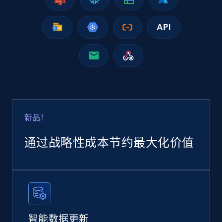
2.5K+
378+
立即购买
eBay
URL, Product id, Title, Seller name, Seller rating,
Seller reviews, Breadcrumbs, Root category, and
more.
新品！
eCommerce
通过战略性成本节约最大化价值
2.5K+
359+
立即购买
Google Shopping
URL, Product id, Title, Product description,
智能数据更新