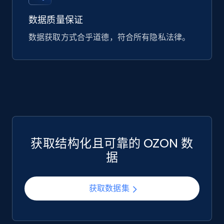
数据质量保证
数据获取方式合乎道德，符合所有隐私法律。
Google Play Store reviews
URL, Review id, Reviewer name, Review date,
Review rating, Review, Found helpful, App url, and
more.
eCommerce
获取结构化且可靠的 OZON 数
740+
39+
立即购买
据
获取数据集
Mouser - Products
Product url, Category url, Mouser part num, Mfr
part number, Manufacturer, Image, Image high,