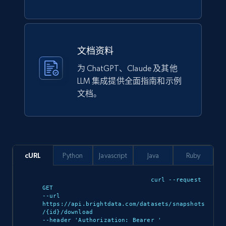
Lazada - Products
URL, Title, Rating, Reviews, Initial price, Final
price, Currency, Stock, and more.
文档资料
为 ChatGPT、Claude 及其他
eCommerce
LLM 集成提供全面指南和示例
文档。
988+
160+
立即购买
Ikea - Products
cURL
Python
Javascript
Java
Ruby
Description, In stock, Color, Size, Reviews
count, Main image, Category url, Category, and
curl --request 
GET 

more.
--url 
https://api.brightdata.com/datasets/snapshots
/{id}/download 

eCommerce
--header 'Authorization: Bearer 
'
