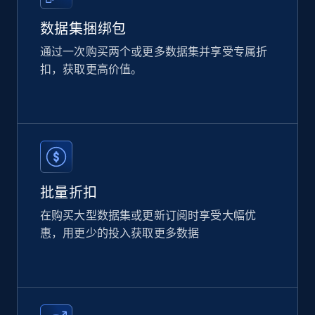
数据集捆绑包
2.1K+
355+
立即购买
通过一次购买两个或更多数据集并享受专属折
扣，获取更高价值。
Amazon products global dataset
Title, Seller name, Brand, Description, Initial
price, Currency, Availability, Reviews count, and
more.
eCommerce
批量折扣
在购买大型数据集或更新订阅时享受大幅优
2.1K+
375+
立即购买
惠，用更少的投入获取更多数据
Etsy