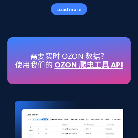
Specifications, Image urls, Top reviews, and
Load more
more.
eCommerce
5.6K+
875+
立即购买
需要实时 OZON 数据？
使用我们的
OZON 爬虫工具 API
TikTok Shop
URL, Title, Available, Description, Currency, Initial
price, Final price, Discount percent, and more.
eCommerce
5.4K+
667+
立即购买