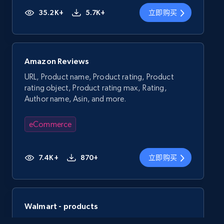
35.2K+
5.7K+
立即购买
Amazon Reviews
URL, Product name, Product rating, Product
rating object, Product rating max, Rating,
Author name, Asin, and more.
eCommerce
7.4K+
870+
立即购买
Walmart - products
URL, Final price, Sku, Currency, Gtin,