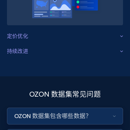
定价优化
竞争对手分析
持续改进
通过定位竞争对手的同类产品和类别，制定定价策略并
品牌声誉
创建动态定价模型。OZON 数据集提供确定最优价格、
识别价格差距并做出数据驱动定价决策所需的信息。
分析产品评价和评分，了解消费者对产品的看法并确保
提供合适的商业报价。OZON 数据集帮助企业了解消费
者对特定产品或品牌整体的情感。
OZON 数据集常见问题
获取数据集
获取数据集
OZON 数据集包含哪些数据？