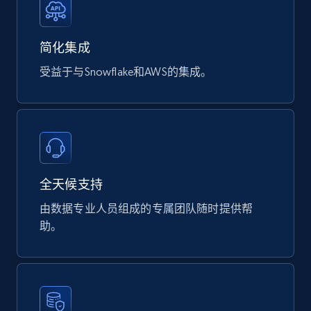
Product url, Category url, Part number,
Description, Manufacturer, Manufacturer url,
Datasheet url, Rohs compliant, and more.
简化集成
受益于与Snowflake和AWS的集成。
eCommerce
775+
80+
立即购买
全天候支持
mercadolivre.com.br products
由数据专业人员组成的专属团队随时提供帮
URL, Product id, Title, Breadcrumbs, Category,
助。
Tags, Final price, Original price, and more.
eCommerce
747+
39+
立即购买