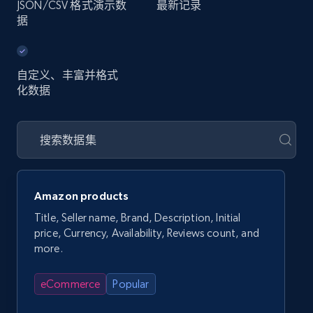
JSON/CSV 格式演示数
最新记录
据
自定义、丰富并格式
化数据
Amazon products
Title, Seller name, Brand, Description, Initial
price, Currency, Availability, Reviews count, and
more.
eCommerce
Popular