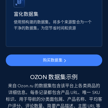
URL, Product id, Listing inventory id, Title, Rating,
Reviews count shop, Reviews count item, Initial
price, and more.
富化数据集
使用预构建的数据集，将多个来源整合为一个
eCommerce
干净的数据集，为您节省时间和资源
1.9K+
322+
立即购买
购买数据集
Amazon best seller products
Title, Seller name, Brand, Description, Initial
OZON 数据集示例
price, Final price, Final price high, Currency, and
more.
来自 Ozon.ru 的数据集包含该平台上各类商品的
详细信息。每条记录都包含产品 URL、唯一 SKU
eCommerce
标识、用于导航的分类面包屑、产品名称、平均客
户评分、评论数量、简要产品描述、主图 URL 等