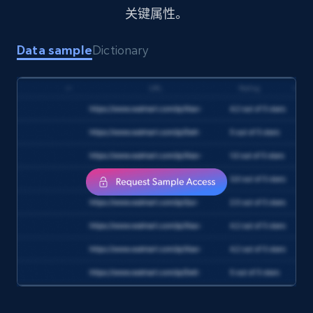
1.7K+
254+
立即购买
关键属性。
Data sample
Dictionary
Amazon products search
Asin, URL, Name, Sponsored, Initial price, Final
price, Currency, Sold, and more.
eCommerce
1.6K+
181+
立即购买
Target
URL, Product id, Title, Product description,
Rating, Reviews count, Initial price, Discount,