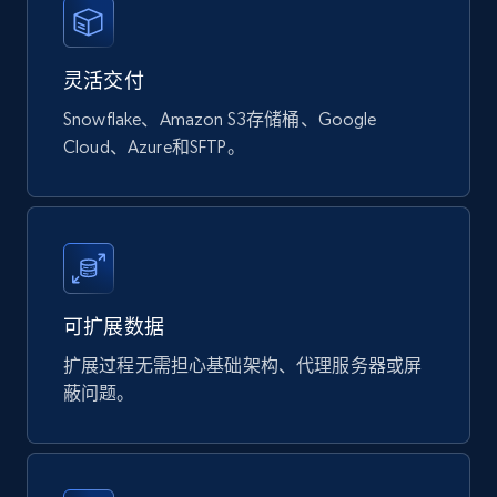
灵活交付
Naver products
URL, Product id, Title, Original price, Final price,
Snowflake、Amazon S3存储桶、Google
Discount rate, Currency, Description, and more.
Cloud、Azure和SFTP。
eCommerce
839+
46+
立即购买
可扩展数据
扩展过程无需担心基础架构、代理服务器或屏
Google Shopping products search US
蔽问题。
URL, Product id, Title, Final price, Initial price,
Currency, Rating, Reviews count, and more.