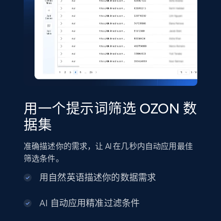
Shein- Products
Product name, Description, Initial price, Final
price, Currency, In stock, Color, Size, and more.
eCommerce
用一个提示词筛选 OZON 数
2.8K+
388+
立即购买
据集
准确描述你的需求，让 AI 在几秒内自动应用最佳
筛选条件。
Amazon sellers info
用自然英语描述你的数据需求
Seller id, URL, Seller name, Description, Detailed
info, Stars, Feedbacks, Return policy, and more.
AI 自动应用精准过滤条件
eCommerce