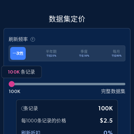
and more.
eCommerce
数据集定价
1.3K+
175+
立即购买
刷新频率
半年期
季度
每月
一次性
节省25%
节省50%
节省80%
Amazon Walmart
100K
条记录
URL, Title amazon, Seller name amazon, Brand
amazon, Description amazon, Initial price
amazon, Currency amazon, Availability amazon,
100K
完整数据集
and more.
100K
条记录
eCommerce
$2.5
每1000条记录的价格
1.2K+
132+
立即购买
0%
刷新折扣