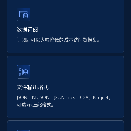
URL, Sku, Breadcrumbs, Name, Rating, Review
count, Description, Image, and more.
eCommerce
数据订阅
订阅即可以大幅降低的成本访问数据集。
898+
114+
立即购买
Sephora products
URL, ID, Name, Sku, In stock, Regular price,
文件输出格式
Actual price, Unit price, and more.
JSON、NDJSON、JSON Lines、CSV、Parquet。
可选.gz压缩格式。
eCommerce
878+
124+
立即购买