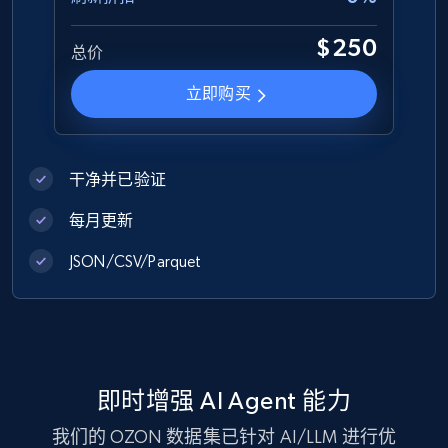
$250
总价
Zara - Products
立即购买
Category id, Product id, Product name, Price,
Currency, Colour code, Colour, Description, and
more.
干净并已验证
eCommerce
每月更新
JSON/CSV/Parquet
1.2K+
208+
立即购买
Best Buy products
即时增强 AI Agent 能力
URL, Product id, Title, Images, Final price,
Currency, Discount, Initial price, and more.
我们的 OZON 数据集已针对 AI/LLM 进行优