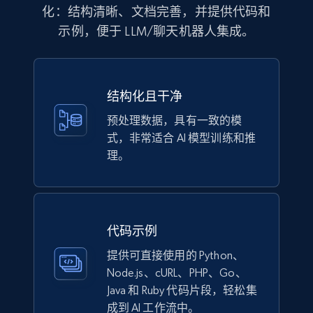
化：结构清晰、文档完善，并提供代码和
eCommerce
示例，便于 LLM/聊天机器人集成。
1.1K+
149+
立即购买
结构化且干净
预处理数据，具有一致的模
Lowes.com
式，非常适合 AI 模型训练和推
理。
URL, Domain, Marketplace pn, Sku, Other pn,
Model number, Gtin ean pn, Product name, and
more.
eCommerce
代码示例
提供可直接使用的 Python、
991+
162+
立即购买
Node.js、cURL、PHP、Go、
Java 和 Ruby 代码片段，轻松集
成到 AI 工作流中。