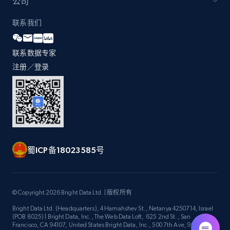
公司
联系我们
联系数据专家
注册／登录
蜀ICP备18023585号
© Copyright 2026 Bright Data Ltd. | 版权所有
Bright Data Ltd. (Headquarters), 4 Hamahshev St., Netanya 4250714, Israel
(POB 8025) | Bright Data, Inc., The Web Data Loft, 625 2nd St., San
Francisco, CA 94107, United States Bright Data, Inc., 500 7th Ave, 9th Floor