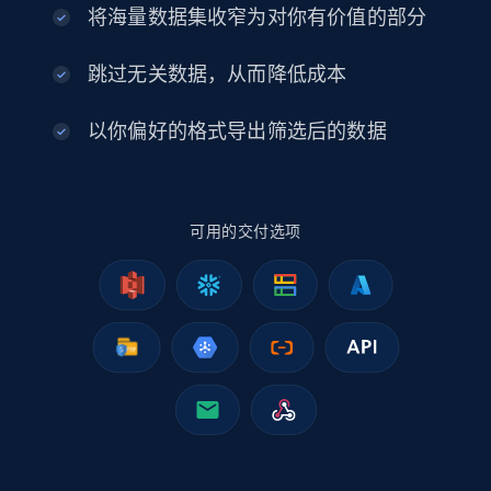
将海量数据集收窄为对你有价值的部分
2.5K+
378+
立即购买
跳过无关数据，从而降低成本
以你偏好的格式导出筛选后的数据
eBay
URL, Product id, Title, Seller name, Seller rating,
可用的交付选项
Seller reviews, Breadcrumbs, Root category, and
more.
eCommerce
2.5K+
359+
立即购买