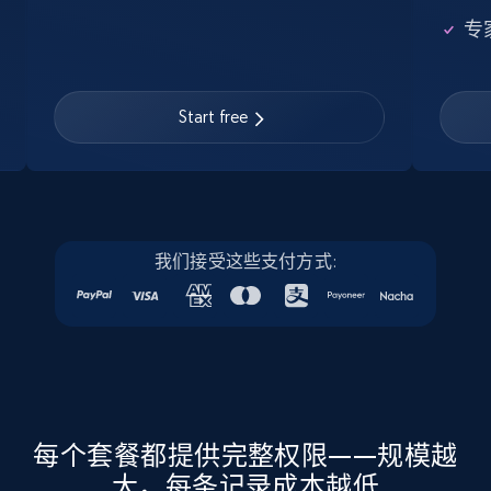
Google Maps full information
专
Place id, URL, Country, Name, Category,
Address, Description, Business details, and
more.
Start free
Business
13.2K+
1.7K+
立即购买
我们接受这些支付方式:
Instagram - Posts
URL, User posted, Description, Hashtags, Num
comments, Date posted, Likes, Photos, and
more.
每个套餐都提供完整权限——规模越
大，每条记录成本越低
Social media