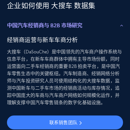
Employees business enriched dataset
企业如何使用 大搜车 数据集
URL, Profile url, Linkedin num id, Avatar, Profile
name, Certifications, Profile location, Profile
connections, and more.
中国汽车经销商与 B2B 市场研究
Business
Enriched
经销商运营与新车车商分析
大搜车（DaSouChe）是中国领先的汽车商户操作系统与
5.3K+
384+
立即购买
信息平台，在新车车商群体中拥有主导市场份额，同时
运营面向二手车经销商的重要 B2B 拍卖平台，是中国汽
车零售生态中的关键枢纽。汽车制造商、经销网络分析
师与汽车投资研究人员可使用结构化的大搜车数据，监
YouTube - Channels
测中国新车与二手车市场的经销商活动与库存情况，追
踪中国庞大的车商与汽车商户网络如何规模化运作，并
URL, Handle, Handle md5, Banner img, Profile
image, Name, Subscribers, Description, and
理解支撑中国汽车零售链条的数字化基础设施。
more.
联系销售团队
Social media