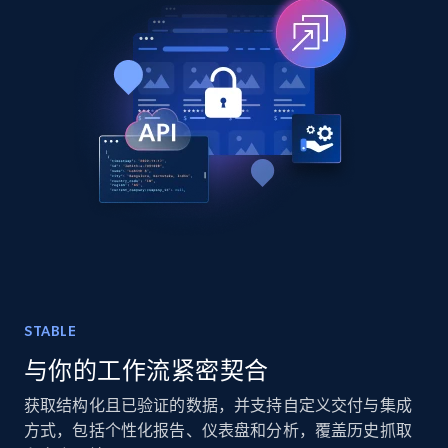
TikTok - Posts
URL, Post id, Description, Create time, Digg
count, Share count, Collect count, Comment
count, and more.
Social media
6.7K+
897+
立即购买
STABLE
与你的工作流紧密契合
Facebook - Pages Posts by Profile URL
URL, Post id, User url, User username raw,
获取结构化且已验证的数据，并支持自定义交付与集成
Content, Date posted, Hashtags, Num
方式，包括个性化报告、仪表盘和分析，覆盖历史抓取
comments, and more.