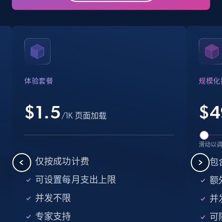
Business
Popular
Enriched
15.6K+
1.6K+
立即购买
体验套餐
规模化
Linkedin job listings information
URL, Job posting id, Job title, Company name,
$1.5
$
4
/1K 页面加载
Company id, Job location, Job summary, Job
seniority level, and more.
滑动以
Business
仅按成功计费
包
可设置每月支出上限
额外
15.3K+
2.2K+
立即购买
并发不限
并
专家支持
可