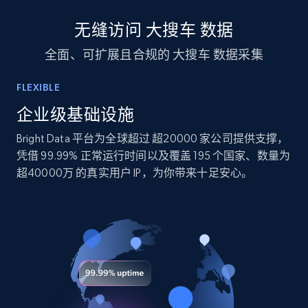
10.3K+
1.2K+
立即购买
无缝访问 大搜车 数据
全面、可扩展且合规的 大搜车 数据采集
TikTok - Profiles
FLEXIBLE
Account id, Nickname, Biography, Awg
engagement rate, Comment engagement rate,
企业级基础设施
Like engagement rate, Bio link, Predicted lang,
Bright Data 平台为全球超过 超20000 家公司提供支撑，
and more.
凭借 99.99% 正常运行时间以及覆盖 195 个国家、数量为
超40000万 的真实用户 IP，为你带来十足安心。
Social media
8.3K+
963+
立即购买
Youtube - Videos posts