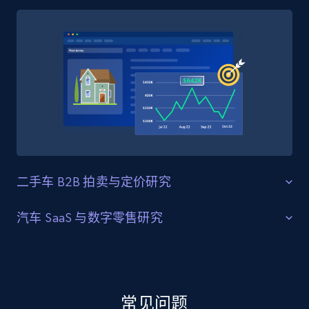
4.5K+
507+
立即购买
Reddit- Posts
Post id, URL, User posted, Title, Description,
Num comments, Date posted, Community
name, and more.
二手车 B2B 拍卖与定价研究
Social media
批发车辆定价与拍卖活跃度
汽车 SaaS 与数字零售研究
4.4K+
432+
立即购买
大搜车的 B2B 二手车拍卖平台连接全国经销商，产生丰
汽车商户平台与金融科技生态分析
富的批发交易数据流，反映车辆在中国专业二手车流通
网络中的流转方式。二手车定价平台、汽车金融机构与
大搜车为新车与二手车领域的汽车商户提供 SaaS 工具、
车队估值服务商可使用结构化的大搜车拍卖数据，按品
Glassdoor companies overview information
融资解决方案与经销商管理系统，使其成为推动中国汽
常见问题