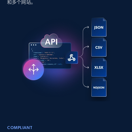
和多个网站。
Social media
6.6K+
629+
立即购买
Indeed job listings information
Jobid, Company name, Date posted parsed, Job
title, Description text, Benefits, Qualifications,
Job type, and more.
Business
6.5K+
761+
立即购买
COMPLIANT