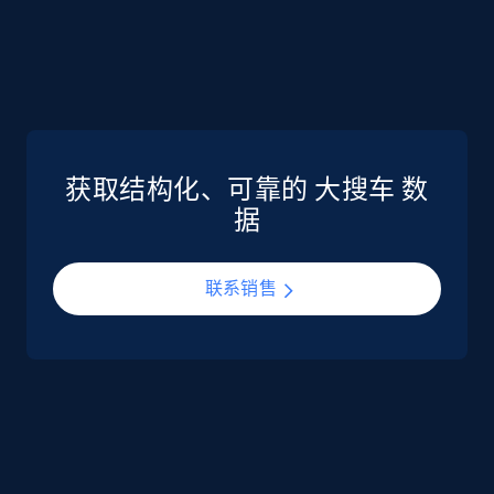
eCommerce
5.6K+
875+
立即购买
获取结构化、可靠的 大搜车 数
TikTok Shop
据
URL, Title, Available, Description, Currency, Initial
price, Final price, Discount percent, and more.
联系销售
eCommerce
5.4K+
667+
立即购买