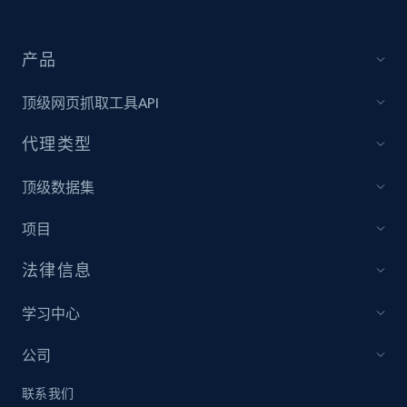
IMDB media
产品
Title, Popularity, Genres, Presentation, Credit,
Videos, Photos, Top cast, and more.
顶级网页抓取工具API
Free datasets
代理类型
顶级数据集
3.4K+
194+
立即购买
项目
法律信息
Glassdoor companies reviews
Overview id, Review id, Review url, Rating date,
学习中心
Count helpful, Count unhelpful, Employee job
end year, Employee length, and more.
公司
联系我们
Business