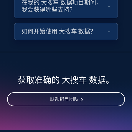
在我的 大搜车 数据项目期间，
Availability, Discount, Reviews, and more.
我会获得哪些支持？
Travel
如何开始使用 大搜车 数据？
3.6K+
581+
立即购买
X (formerly Twitter) - Profiles
X id, URL, ID, Profile name, Biography, Is verified,
获取准确的 大搜车 数据。
Profile image link, External link, and more.
Social media
联系销售团队
3.5K+
224+
立即购买