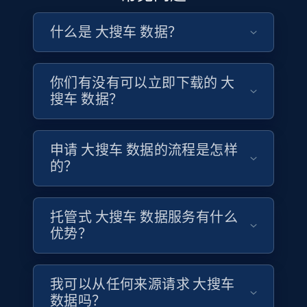
牌、车型与车况监测批发定价趋势，追踪经销商之间的
车“新零售”转型的重要推动者。汽车科技投资者、金融
ID, Company, Ratings overall, Details size,
交易量如何随市场周期变化，并为中国规模庞大且快速
科技研究人员与市场进入分析师可使用结构化的大搜车
Details founded, Details type, Country code,
什么是 大搜车 数据？
增长的二手车经销商市场建立批发估值基准。
Company type, and more.
平台数据，理解数字化操作系统如何重塑中国分散的经
销商格局，追踪 SaaS 与金融工具在不同商户层级的采用
情况，并评估一体化平台模式如何推动全球最大汽车市
Business
Popular
Enriched
你们有没有可以立即下载的 大
联系销售团队
场的整合进程。
搜车 数据？
4.2K+
381+
立即购买
联系销售团队
申请 大搜车 数据的流程是怎样
的？
Google maps reviews
URL, Place id, Place name, Country, Address,
托管式 大搜车 数据服务有什么
Review id, Reviewer name, Reviews by reviewer,
优势？
and more.
Business
我可以从任何来源请求 大搜车
数据吗？