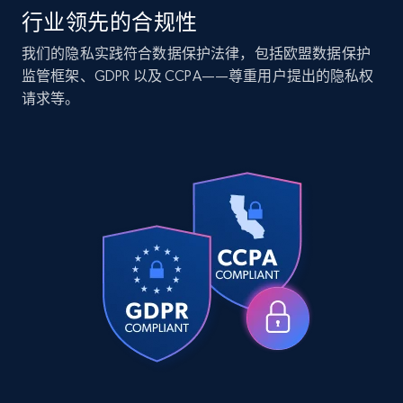
行业领先的合规性
Companies information enriched dataset
我们的隐私实践符合数据保护法律，包括欧盟数据保护
监管框架、GDPR 以及 CCPA——尊重用户提出的隐私权
URL, ID lc, Name lc, Country code lc, Locations
请求等。
lc, Followers lc, Employees in linkedin lc, About
lc, and more.
Business
Enriched
6.3K+
539+
立即购买
Walmart - products
URL, Final price, Sku, Currency, Gtin,
Specifications, Image urls, Top reviews, and
more.