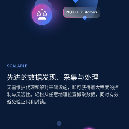
URL, Title, Youtuber, Youtuber md5, Video url,
Video length, Likes, Views, and more.
Social media
8.1K+
714+
立即购买
SCALABLE
Amazon Reviews
先进的数据发现、采集与处理
URL, Product name, Product rating, Product
rating object, Product rating max, Rating,
无需维护代理和解封基础设施，即可获得最大程度的控
Author name, Asin, and more.
制与灵活性。轻松从任意地理位置抓取数据，同时有效
避免验证码和封锁。
eCommerce
7.4K+
870+
立即购买