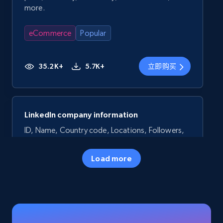
more.
eCommerce
Popular
35.2K+
5.7K+
立即购买
LinkedIn company information
ID, Name, Country code, Locations, Followers,
Employees in linkedin, About, Specialties, and
more.
Load more
Business
Popular
33.5K+
3.5K+
立即购买