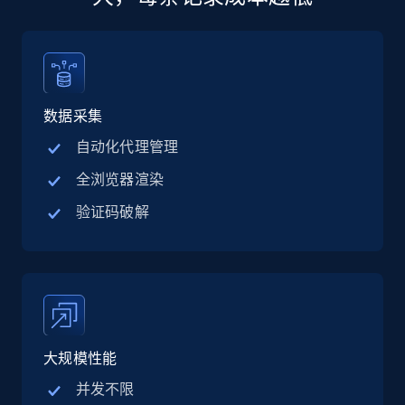
13.2K+
1.6K+
立即购买
数据采集
Zillow properties listing information
自动化代理管理
Zpid, City, State, HomeStatus, Address,
全浏览器渲染
IsListingClaimedByCurrentSignedInUser,
IsCurrentSignedInAgentResponsible, Bedrooms,
验证码破解
and more.
Real estate
Popular
12K+
1.3K+
立即购买
大规模性能
并发不限