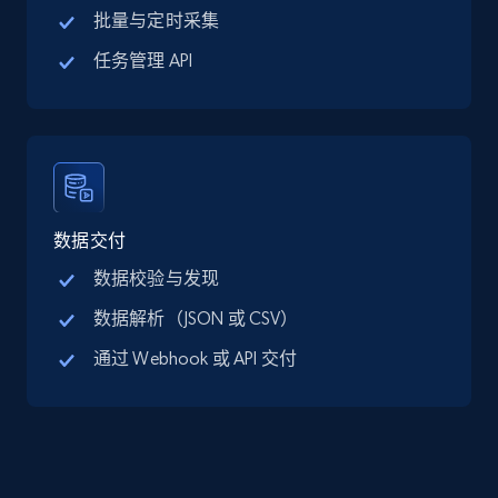
批量与定时采集
LinkedIn posts
URL, ID, User id, Use url, Title, Headline, Post
任务管理 API
text, Date posted, and more.
Social media
11.3K+
1.5K+
立即购买
数据交付
数据校验与发现
数据解析（JSON 或 CSV）
X (formerly Twitter) - Posts
ID, User posted, Name, Description, Date
通过 Webhook 或 API 交付
posted, Photos, URL, Quoted post, and more.
Social media