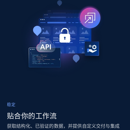
X (formerly Twitter) - Posts
ID, User posted, Name, Description, Date
posted, Photos, URL, Quoted post, and more.
Social media
10.4K+
1.2K+
立即购买
TikTok - Profiles
Account id, Nickname, Biography, Awg
稳定
engagement rate, Comment engagement rate,
贴合你的工作流
Like engagement rate, Bio link, Predicted lang,
and more.
获取结构化、已验证的数据，并提供自定义交付与集成