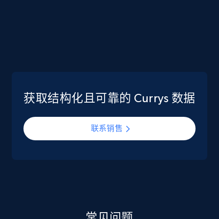
6.7K+
906+
立即购买
Facebook - Pages Posts by Profile URL
URL, Post id, User url, User username raw,
Content, Date posted, Hashtags, Num
获取结构化且可靠的 Currys 数据
comments, and more.
联系销售
Social media
6.6K+
629+
立即购买
Indeed job listings information
常见问题