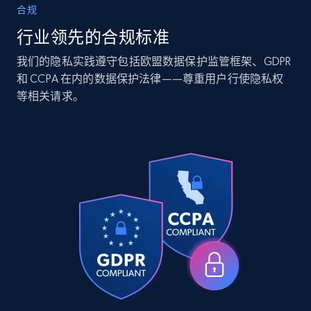
Amazon Reviews
合规
URL, Product name, Product rating, Product
行业领先的合规标准
rating object, Product rating max, Rating,
Author name, Asin, and more.
我们的隐私实践遵守包括欧盟数据保护监管框架、GDPR
和 CCPA 在内的数据保护法律——尊重用户行使隐私权
eCommerce
等相关请求。
7.4K+
872+
立即购买
TikTok - Posts
URL, Post id, Description, Create time, Digg
count, Share count, Collect count, Comment
count, and more.
Social media