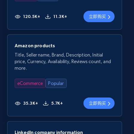
120.5K+
11.3K+
立即购买
Amazon products
Title, Seller name, Brand, Description, Initial
price, Currency, Availability, Reviews count, and
more.
eCommerce
Popular
35.3K+
5.7K+
立即购买
LinkedIn company information