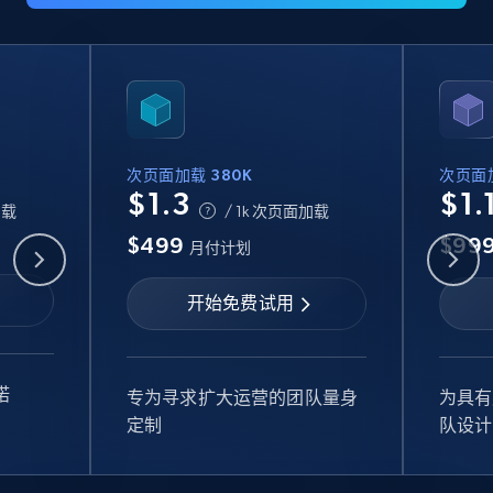
22.4K+
3.5K+
立即购买
Crunchbase companies information
Name, URL, ID, Cb rank, Region, About,
次页面加载 380K
次页面加
$1.3
$1.
Industries, Operating status, and more.
加载
/ 1k 次页面加载
$499
$99
月付计划
Business
Popular
Enriched
开始免费试用
15.6K+
1.6K+
立即购买
诺
专为寻求扩大运营的团队量身
为具有
定制
队设计
Linkedin job listings information
URL, Job posting id, Job title, Company name,
Company id, Job location, Job summary, Job