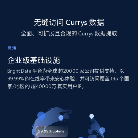
无缝访问 Currys 数据
Instagram - Posts
全面、可扩展且合规的 Currys 数据提取
URL, User posted, Description, Hashtags, Num
comments, Date posted, Likes, Photos, and
more.
灵活
企业级基础设施
Social media
Bright Data 平台为全球 超20000 家公司提供支持，以
99.99% 的在线率带来安心体验，并可访问覆盖 195 个国
13.2K+
1.6K+
立即购买
家/地区的 超40000万 真实用户 IP。
Zillow properties listing information
Zpid, City, State, HomeStatus, Address,
IsListingClaimedByCurrentSignedInUser,
IsCurrentSignedInAgentResponsible, Bedrooms,