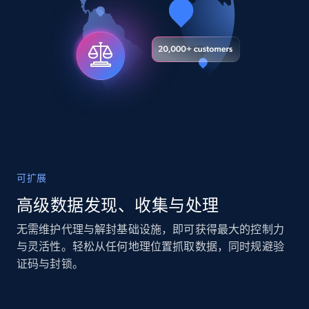
and more.
Real estate
Popular
12K+
1.3K+
立即购买
LinkedIn posts
可扩展
URL, ID, User id, Use url, Title, Headline, Post
text, Date posted, and more.
高级数据发现、收集与处理
无需维护代理与解封基础设施，即可获得最大的控制力
Social media
与灵活性。轻松从任何地理位置抓取数据，同时规避验
证码与封锁。
11.3K+
1.5K+
立即购买