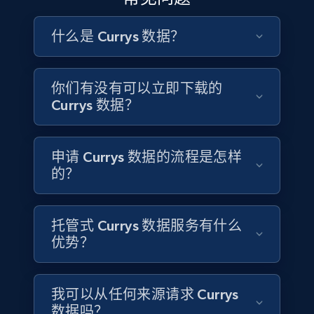
Jobid, Company name, Date posted parsed, Job
title, Description text, Benefits, Qualifications,
什么是 Currys 数据？
Job type, and more.
Business
你们有没有可以立即下载的
Currys 数据？
6.5K+
761+
立即购买
申请 Currys 数据的流程是怎样
的？
Companies information enriched dataset
URL, ID lc, Name lc, Country code lc, Locations
托管式 Currys 数据服务有什么
lc, Followers lc, Employees in linkedin lc, About
lc, and more.
优势？
Business
Enriched
我可以从任何来源请求 Currys
数据吗？