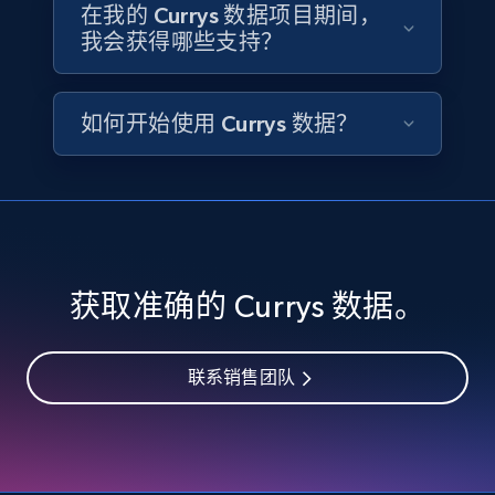
price, Final price, Discount percent, and more.
在我的 Currys 数据项目期间，
我会获得哪些支持？
eCommerce
如何开始使用 Currys 数据？
5.4K+
668+
立即购买
Employees business enriched dataset
URL, Profile url, Linkedin num id, Avatar, Profile
获取准确的 Currys 数据。
name, Certifications, Profile location, Profile
connections, and more.
联系销售团队
Business
Enriched
5.3K+
384+
立即购买