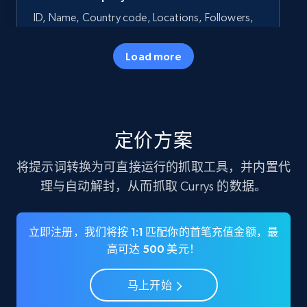
ID, Name, Country code, Locations, Followers,
Employees in linkedin, About, Specialties, and
more.
Load more
Business
Popular
33.6K+
3.5K+
立即购买
定价方案
将提示词转换为可直接运行的抓取工具，并内置代
理与自动解封，从而抓取 Currys 的数据。
Instagram - Profiles
Account, Fbid, ID, Followers, Posts count, Is
business account, Is professional account, Is
立即注册，我们将按 1:1 匹配你的首笔充值金额，最
verified, and more.
高可达 500 美元！
Social media
马上开始