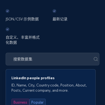
JSON/CSV 示例数据
最新记录
自定义、丰富并格式
化数据
LinkedIn people profiles
ID, Name, City, Country code, Position, About,
Posts, Current company, and more.
Business
Popular