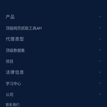
YouTube - Channels
产品
URL, Handle, Handle md5, Banner img, Profile
image, Name, Subscribers, Description, and
顶级网页抓取工具API
more.
代理类型
Social media
顶级数据集
4.5K+
508+
立即购买
项目
法律信息
学习中心
Reddit- Posts
Post id, URL, User posted, Title, Description,
公司
Num comments, Date posted, Community
name, and more.
联系我们