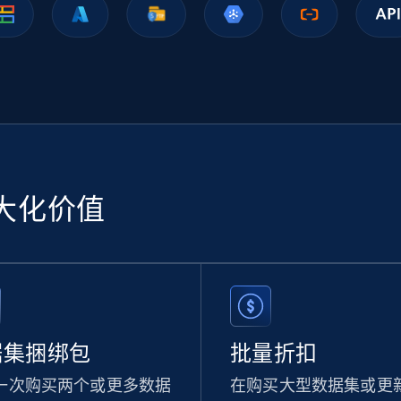
Ikea - Products
Description, In stock, Color, Size, Reviews count,
Main image, Category url, Category, and more.
eCommerce
943+
151+
立即购买
大化价值
Sephora products
URL, ID, Name, Sku, In stock, Regular price, Actual
price, Unit price, and more.
据集捆绑包
批量折扣
eCommerce
一次购买两个或更多数据
在购买大型数据集或更