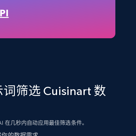
Title, Seller name, Brand, Description, Initial
PI
price, Final price, Final price high, Currency, and
more.
eCommerce
1.7K+
254+
立即购买
选 Cuisinart 数
Amazon Walmart
URL, Title amazon, Seller name amazon, Brand
amazon, Description amazon, Initial price
amazon, Currency amazon, Availability amazon,
and more.
AI 在几秒内自动应用最佳筛选条件。
eCommerce
述你的数据需求