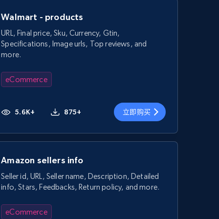
Walmart - products
URL, Final price, Sku, Currency, Gtin,
Specifications, Image urls, Top reviews, and
more.
eCommerce
5.6K+
875+
立即购买
Amazon sellers info
Seller id, URL, Seller name, Description, Detailed
info, Stars, Feedbacks, Return policy, and more.
eCommerce