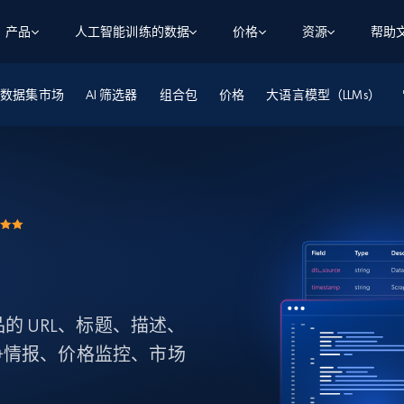
产品
人工智能训练的数据
价格
资源
帮助
数据集市场
智能体 WEB 执行
数据源
数据源
AI 筛选器
组合包
价格
大语言模型（LLMs）
数
数
资
学习中心
搜索及提取
抓取APIs
抓取APIs
起价
$1
$0.75/1k 记录条
请求
容
让 AI 应用具备搜索与爬取整个网络的能力
从 600+ 个网站获取实时数据
免费套餐
博客
领英
电商
社交媒体
ChatGPT
智能体浏览器
爬虫工作室定价
起价
爬虫工作室
练人形机
让智能体浏览网站并自动执行任务
$1/1k请求
案例研究
免费套餐
将任何网站转化为数据管道
亮数据 MCP
免费
起价
数据集
数据集
网络研讨会
站式工具包，全面解锁网页
请求
$250/100K 记录条
集
来自 600+ 个域名的预收集数据
起价
领英
电商
社交媒体
房地产
代理位置
缓存速递
$0.2/1k HTML
缓存速递
产品的 URL、标题、描述、
实时网页数据，采集即交付
产品技术视频
争情报、价格监控、市场