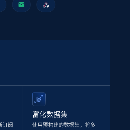
Walmart sellers info
Seller id, URL, Catalog seller id, Seller name, Seller
display name, Seller email, Seller phone, Seller
about us, and more.
eCommerce
912+
88+
立即购买
Naver products
URL, Product id, Title, Original price, Final price,
Discount rate, Currency, Description, and more.
富化数据集
eCommerce
新订阅
使用预构建的数据集，将多