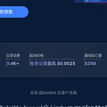
起价
数据中心代理
$0.9/IP
B
静态ISP代理
数据集
130万+ 超高速静态住宅代理
记录总数
起始价格
最低起订量
5.4K+
每条记录最高 $0.0025
$250
全球 超20000 位客户信赖