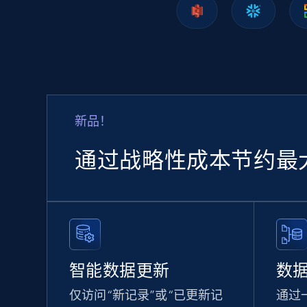
Lazada - Products
URL, Title, Rating, Reviews, Initial price, Final
price, Currency, Stock, and more.
eCommerce
新品！
988+
160+
立即购买
通过战略性成本节约最
Ozon.ru products
URL, Sku, Breadcrumbs, Name, Rating, Review
count, Description, Image, and more.
智能数据更新
数
eCommerce
仅访问“新记录”或“已更新记
通过