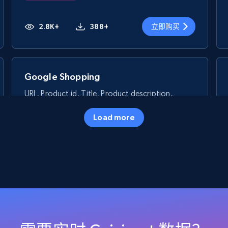
2.8K+
388+
立即购买
Google Shopping
URL, Product id, Title, Product description,
Rating, Reviews count, Images, Variations, and
more.
Load more
eCommerce
2.4K+
199+
立即购买
Etsy