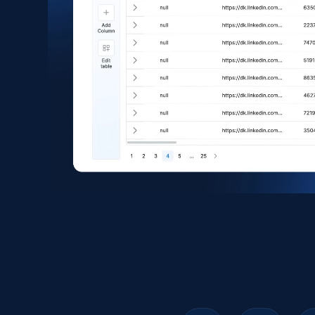
1.6K+
181+
立即购买
Zara - Products
Category id, Product id, Product name, Price,
Currency, Colour code, Colour, Description, and
more.
eCommerce
1.2K+
208+
立即购买