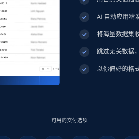
AI 自动应用
1.3K+
175+
立即购买
将海量数据集
Best Buy products
跳过无关数据
URL, Product id, Title, Images, Final price,
Currency, Discount, Initial price, and more.
以你偏好的格
eCommerce
1.1K+
149+
立即购买
可用的交付选项