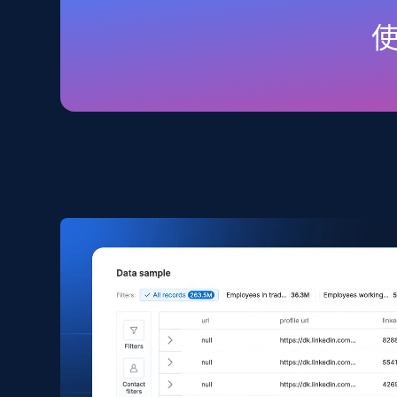
URL, Domain, Country code, Model number, Sku,
Product id, Product name, Manufacturer, and
more.
eCommerce
2.1K+
353+
立即购买
Amazon products search
Asin, URL, Name, Sponsored, Initial price, Final
price, Currency, Sold, and more.
eCommerce