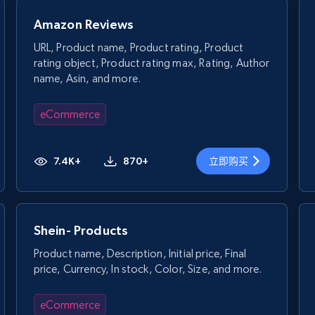
Amazon Reviews
URL, Product name, Product rating, Product
rating object, Product rating max, Rating, Author
name, Asin, and more.
eCommerce
7.4K+
870+
立即购买
Shein- Products
Product name, Description, Initial price, Final
price, Currency, In stock, Color, Size, and more.
eCommerce