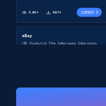
5.4K+
667+
立即购买
eBay
URL, Product id, Title, Seller name, Seller rating,
Seller reviews, Breadcrumbs, Root category, and
more.
eCommerce
2.5K+
359+
立即购买
Home Depot US