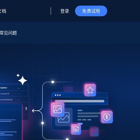
登录
文档
免费试用
据与洞察
据及洞察
源
常见问题
公司
初创企业计划
零售情报
零售
新
起价
$2000/月
解锁实时电商洞察与AI驱动的业务推荐
洞察
联盟推荐
演示智能体
企业级数据服务
托管式数据
起价
为企业级数据收集量身定制
$1500/月
采集
信任中心
集成
Deep Lookup
测试版
Bright SDK
在海量级网页数据上运行复杂
查询