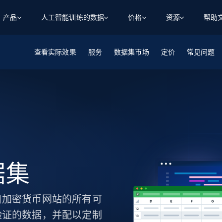
产品
人工智能训练的数据
价格
资源
帮助
查看实际效果
智能体 WEB 执行
数据源
数据源
服务
数据集市场
定价
常见问题
数
数
资
学习中心
搜索及提取
抓取APIs
抓取APIs
起价
$1
$0.75/1k 记录条
请求
容
让 AI 应用具备搜索与爬取整个网络的能力
从 600+ 个网站获取实时数据
免费套餐
博客
领英
电商
社交媒体
ChatGPT
智能体浏览器
爬虫工作室定价
起价
爬虫工作室
练人形机
让智能体浏览网站并自动执行任务
$1/1k请求
案例研究
免费套餐
将任何网站转化为数据管道
亮数据 MCP
免费
起价
数据集
数据集
网络研讨会
站式工具包，全面解锁网页
请求
$250/100K 记录条
集
来自 600+ 个域名的预收集数据
起价
领英
电商
社交媒体
房地产
代理位置
缓存速递
据集
$0.2/1k HTML
缓存速递
实时网页数据，采集即交付
产品技术视频
自加密货币网站的所有可
验证的数据，并配以定制