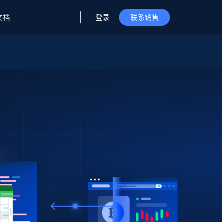
登录
文档
联系销售
据与洞察
据及洞察
源
公司
初创企业计划
零售情报
零售
新
起价
$2000/月
解锁实时电商洞察与AI驱动的业务推荐
洞察
联盟推荐
演示智能体
企业级数据服务
托管式数据
起价
为企业级数据收集量身定制
$1500/月
采集
信任中心
集成
Deep Lookup
测试版
Bright SDK
在海量级网页数据上运行复杂
查询