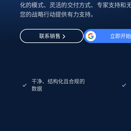
动态代理
起价
化的模式、灵活的交付方式、专家支持和
$5
$2.5/G
免费套餐
动态代理
5折
您的战略行动提供有力支持。
超40000万 万高速真人住宅代理
起价
ISP 代理
$1.3/IP
数据中心代理
用于数据获取的高速代理
联系销售
立即开
干净、结构化且合规的
数据