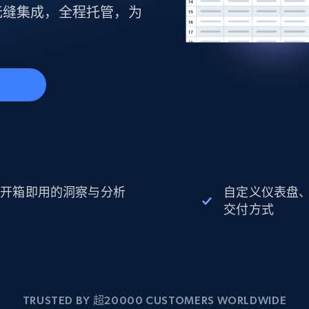
起价
数据中心代理
$0.9/IP
无缝集成，全程托管，为
B
静态ISP代理
130万+ 超高速静态住宅代理
始
开箱即用的洞察与分析
自定义仪表盘
交付方式
TRUSTED BY 超20000 CUSTOMERS WORLDWIDE