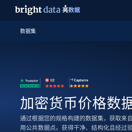
数据集
网页数据抓取 API
多模态训练
网页数据抓取 API
工具
网页解锁 API
视频与媒体数据
网页解锁 API
起价
$1/ 每1 次
告别封锁和验证码
获得取之不尽的视频，图片及更多内
免费套餐
第三方工具集成
Discover API
视频信息流——为 VLA 准备就绪
免费
起价
爬虫 API
$1/1k请求
始终在线的代理实时网页发现
获取持续、定向的网页视频，用于训
浏览器扩展
器人策略
搜索引擎结果页 API
搜索引擎 API
起价
数据包
代理网络检查
按需获取多引擎搜索结果
$1/ 每1 次
免费套餐
为各行各业生成可直接用于LLM的数据
Google
Bing
Duckduckgo
Yandex
起价
网站地图
爬虫浏览器 API
爬虫浏览器 API
加密货币价格数
$5/GB
键启动内置隐匿模式的远程浏览器
代理基础设施
通过根据您的规格构建的数据集，获取来
代理服务
用公共数据点。获得干净、结构化且经过