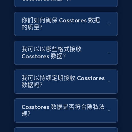
4.5K+
508+
立即购买
你们如何确保 Cosstores 数据
的质量？
Reddit- Posts
我可以以哪些格式接收
Post id, URL, User posted, Title, Description,
Cosstores 数据？
Num comments, Date posted, Community
name, and more.
我可以持续定期接收 Cosstores
Social media
数据吗？
4.4K+
432+
立即购买
Cosstores 数据是否符合隐私法
规？
Glassdoor companies overview information