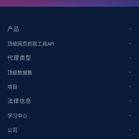
4.2K+
303+
立即购买
产品
Instagram - Reels
顶级网页抓取工具API
URL, User posted, Description, Hashtags, Num
comments, Date posted, Likes, Views, and
代理类型
more.
顶级数据集
Social media
项目
3.7K+
436+
立即购买
法律信息
学习中心
Airbnb Properties Information
公司
Name, Price, Image, Description, Category,