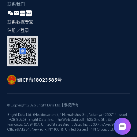
Availability, Discount, Reviews, and more.
联系我们
Travel
联系数据专家
注册／登录
3.6K+
581+
立即购买
X (formerly Twitter) - Profiles
X id, URL, ID, Profile name, Biography, Is verified,
蜀ICP备18023585号
Profile image link, External link, and more.
Social media
© Copyright 2026 Bright Data Ltd. | 版权所有
Bright Data Ltd. (Headquarters), 4 Hamahshev St., Netanya 4250714, Israel
(POB 8025) | Bright Data, Inc., The Web Data Loft, 625 2nd St., San
3.5K+
224+
立即购买
Francisco, CA 94107, United States Bright Data, Inc., 500 7th Ave, 9th Floor
Office 9A1234, New York, NY 10018, United States | IPPN Group Ltd.