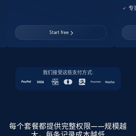
Google Maps full information
专
Place id, URL, Country, Name, Category,
Address, Description, Business details, and
more.
Start free
Business
13.3K+
1.7K+
立即购买
我们接受这些支付方式:
Instagram - Posts
URL, User posted, Description, Hashtags, Num
comments, Date posted, Likes, Photos, and
more.
每个套餐都提供完整权限——规模越
大，每条记录成本越低
Social media