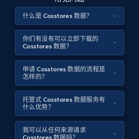
Employees business enriched dataset
URL, Profile url, Linkedin num id, Avatar, Profile
什么是 Cosstores 数据？
name, Certifications, Profile location, Profile
connections, and more.
你们有没有可以立即下载的
Business
Enriched
Cosstores 数据？
5.3K+
384+
立即购买
申请 Cosstores 数据的流程是
怎样的？
YouTube - Channels
托管式 Cosstores 数据服务有
URL, Handle, Handle md5, Banner img, Profile
什么优势？
image, Name, Subscribers, Description, and
more.
我可以从任何来源请求
Social media
Cosstores 数据吗？