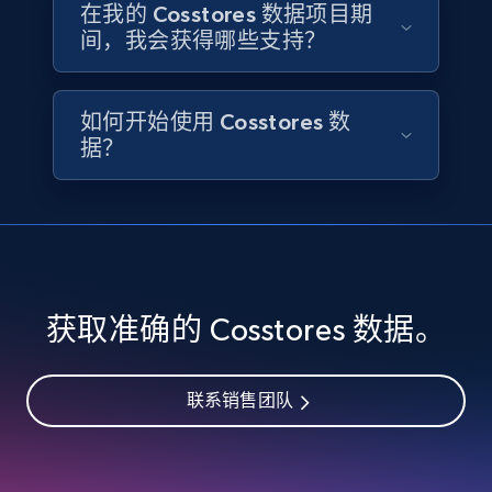
在我的 Cosstores 数据项目期
ID, Company, Ratings overall, Details size,
间，我会获得哪些支持？
Details founded, Details type, Country code,
Company type, and more.
Business
Popular
Enriched
如何开始使用 Cosstores 数
据？
4.2K+
381+
立即购买
Google maps reviews
获取准确的 Cosstores 数据。
URL, Place id, Place name, Country, Address,
Review id, Reviewer name, Reviews by reviewer,
and more.
联系销售团队
Business