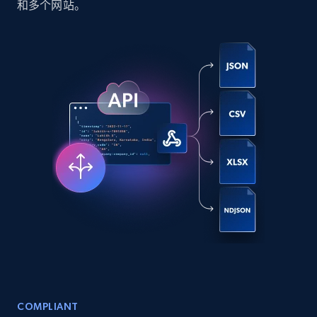
和多个网站。
Social media
6.6K+
629+
立即购买
Indeed job listings information
Jobid, Company name, Date posted parsed, Job
title, Description text, Benefits, Qualifications,
Job type, and more.
Business
6.5K+
761+
立即购买
COMPLIANT