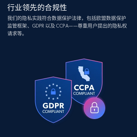
行业领先的合规性
Companies information enriched dataset
我们的隐私实践符合数据保护法律，包括欧盟数据保护
监管框架、GDPR 以及 CCPA——尊重用户提出的隐私权
URL, ID lc, Name lc, Country code lc, Locations
请求等。
lc, Followers lc, Employees in linkedin lc, About
lc, and more.
Business
Enriched
6.3K+
539+
立即购买
Walmart - products
URL, Final price, Sku, Currency, Gtin,
Specifications, Image urls, Top reviews, and
more.