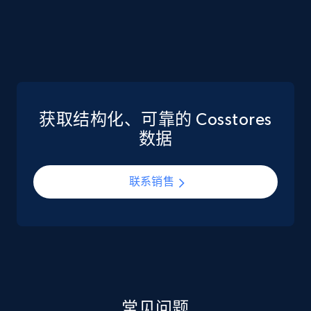
eCommerce
5.6K+
875+
立即购买
获取结构化、可靠的 Cosstores
TikTok Shop
数据
URL, Title, Available, Description, Currency, Initial
price, Final price, Discount percent, and more.
联系销售
eCommerce
5.4K+
668+
立即购买
常见问题