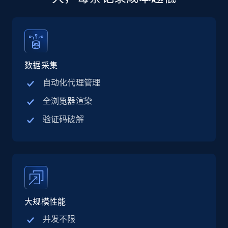
13.2K+
1.6K+
立即购买
数据采集
Zillow properties listing information
自动化代理管理
Zpid, City, State, HomeStatus, Address,
全浏览器渲染
IsListingClaimedByCurrentSignedInUser,
IsCurrentSignedInAgentResponsible, Bedrooms,
验证码破解
and more.
Real estate
Popular
12K+
1.3K+
立即购买
大规模性能
并发不限