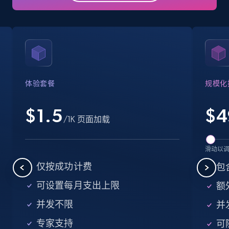
Business
Popular
Enriched
15.6K+
1.6K+
立即购买
体验套餐
规模化
Linkedin job listings information
URL, Job posting id, Job title, Company name,
$1.5
$
4
/1K 页面加载
Company id, Job location, Job summary, Job
seniority level, and more.
滑动以
Business
仅按成功计费
包
可设置每月支出上限
额外
15.3K+
2.2K+
立即购买
并发不限
并
专家支持
可