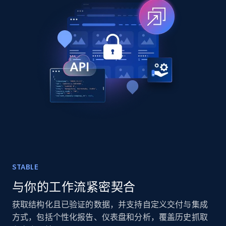
TikTok - Posts
URL, Post id, Description, Create time, Digg
count, Share count, Collect count, Comment
count, and more.
Social media
6.7K+
905+
立即购买
STABLE
与你的工作流紧密契合
Facebook - Pages Posts by Profile URL
URL, Post id, User url, User username raw,
获取结构化且已验证的数据，并支持自定义交付与集成
Content, Date posted, Hashtags, Num
方式，包括个性化报告、仪表盘和分析，覆盖历史抓取
comments, and more.