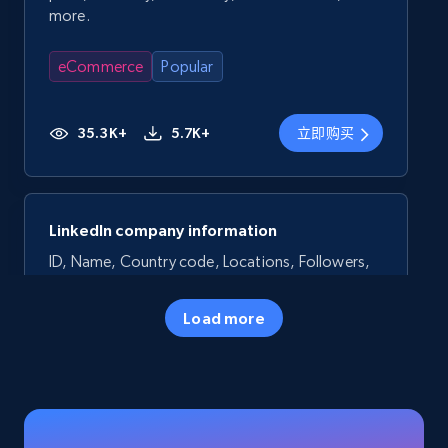
more.
eCommerce
Popular
35.3K+
5.7K+
立即购买
LinkedIn company information
ID, Name, Country code, Locations, Followers,
Employees in linkedin, About, Specialties, and
more.
Load more
Business
Popular
33.5K+
3.5K+
立即购买