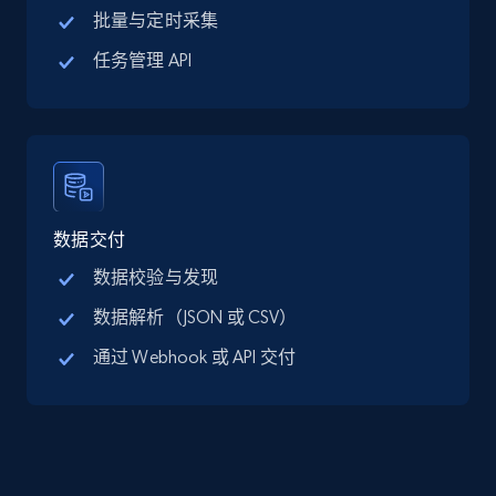
批量与定时采集
LinkedIn posts
URL, ID, User id, Use url, Title, Headline, Post
任务管理 API
text, Date posted, and more.
Social media
11.3K+
1.5K+
立即购买
数据交付
数据校验与发现
数据解析（JSON 或 CSV）
X (formerly Twitter) - Posts
ID, User posted, Name, Description, Date
通过 Webhook 或 API 交付
posted, Photos, URL, Quoted post, and more.
Social media