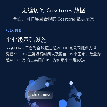
10.4K+
1.2K+
立即购买
无缝访问 Cosstores 数据
全面、可扩展且合规的 Cosstores 数据采集
TikTok - Profiles
FLEXIBLE
Account id, Nickname, Biography, Awg
engagement rate, Comment engagement rate,
企业级基础设施
Like engagement rate, Bio link, Predicted lang,
Bright Data 平台为全球超过 超20000 家公司提供支撑，
and more.
凭借 99.99% 正常运行时间以及覆盖 195 个国家、数量为
超40000万 的真实用户 IP，为你带来十足安心。
Social media
8.3K+
963+
立即购买
Youtube - Videos posts