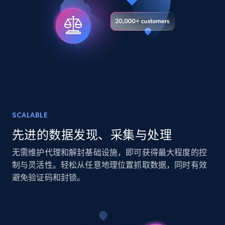
URL, Title, Youtuber, Youtuber md5, Video url,
Video length, Likes, Views, and more.
Social media
8.1K+
716+
立即购买
SCALABLE
Amazon Reviews
先进的数据发现、采集与处理
URL, Product name, Product rating, Product
rating object, Product rating max, Rating,
无需维护代理和解封基础设施，即可获得最大程度的控
Author name, Asin, and more.
制与灵活性。轻松从任意地理位置抓取数据，同时有效
避免验证码和封锁。
eCommerce
7.4K+
870+
立即购买