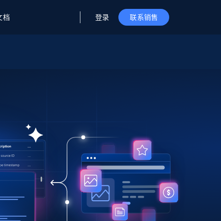
登录
文档
联系销售
据与洞察
据及洞察
源
公司
初创企业计划
零售情报
零售
新
起价
$2000/月
解锁实时电商洞察与AI驱动的业务推荐
洞察
联盟推荐
演示智能体
企业级数据服务
托管式数据
起价
为企业级数据收集量身定制
$1500/月
采集
信任中心
集成
Deep Lookup
测试版
Bright SDK
在海量级网页数据上运行复杂
查询