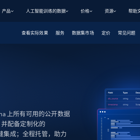
产品
人工智能训练的数据
价格
资源
帮助
查看实际效果
智能体 WEB 执行
数据源
数据源
服务
数据集市场
定价
常见问题
数
数
资
学习中心
搜索及提取
抓取APIs
抓取APIs
起价
$1
$0.75/1k 记录条
请求
容
让 AI 应用具备搜索与爬取整个网络的能力
从 600+ 个网站获取实时数据
免费套餐
博客
领英
电商
社交媒体
ChatGPT
智能体浏览器
爬虫工作室定价
起价
爬虫工作室
练人形机
让智能体浏览网站并自动执行任务
$1/1k请求
案例研究
免费套餐
将任何网站转化为数据管道
亮数据 MCP
免费
起价
数据集
数据集
网络研讨会
站式工具包，全面解锁网页
请求
$250/100K 记录条
集
来自 600+ 个域名的预收集数据
起价
领英
电商
社交媒体
房地产
代理位置
缓存速递
$0.2/1k HTML
缓存速递
na 上所有可用的公开数据
实时网页数据，采集即交付
产品技术视频
，并配备定制化的
无缝集成；全程托管，助力