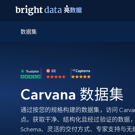
数据集
网页数据抓取 API
多模态训练
网页数据抓取 API
工具
网页解锁 API
视频与媒体数据
网页解锁 API
起价
$1/ 每1 次
告别封锁和验证码
获得取之不尽的视频，图片及更多内
免费套餐
第三方工具集成
Discover API
视频信息流——为 VLA 准备就绪
免费
起价
爬虫 API
$1/1k请求
始终在线的代理实时网页发现
获取持续、定向的网页视频，用于训
浏览器扩展
器人策略
搜索引擎结果页 API
搜索引擎 API
起价
数据包
代理网络检查
按需获取多引擎搜索结果
$1/ 每1 次
免费套餐
Carvana 数据集
为各行各业生成可直接用于LLM的数据
Google
Bing
Duckduckgo
Yandex
起价
网站地图
爬虫浏览器 API
爬虫浏览器 API
$5/GB
键启动内置隐匿模式的远程浏览器
通过按您的规格构建的数据集，访问 Carva
点。获取干净、结构化且经过验证的数据
代理基础设施
代理服务
Schema、灵活的交付方式、专家支持与