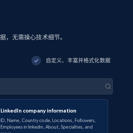
数据，无需操心技术细节。
自定义、丰富并格式化数据
LinkedIn company information
ID, Name, Country code, Locations, Followers,
Employees in linkedin, About, Specialties, and