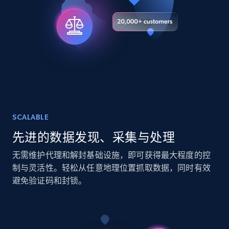
URL, Title, Youtuber, Youtuber md5, Video url,
Video length, Likes, Views, and more.
Social media
8K+
713+
立即购买
SCALABLE
Amazon Reviews
先进的数据发现、采集与处理
URL, Product name, Product rating, Product
rating object, Product rating max, Rating,
无需维护代理和解封基础设施，即可获得最大程度的控
Author name, Asin, and more.
制与灵活性。轻松从任意地理位置抓取数据，同时有效
避免验证码和封锁。
eCommerce
7.4K+
870+
立即购买