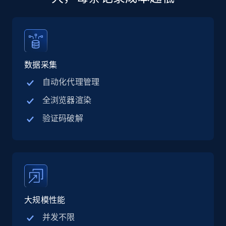
13.2K+
1.6K+
立即购买
数据采集
Zillow properties listing information
自动化代理管理
Zpid, City, State, HomeStatus, Address,
全浏览器渲染
IsListingClaimedByCurrentSignedInUser,
IsCurrentSignedInAgentResponsible, Bedrooms,
验证码破解
and more.
Real estate
Popular
12K+
1.3K+
立即购买
大规模性能
并发不限