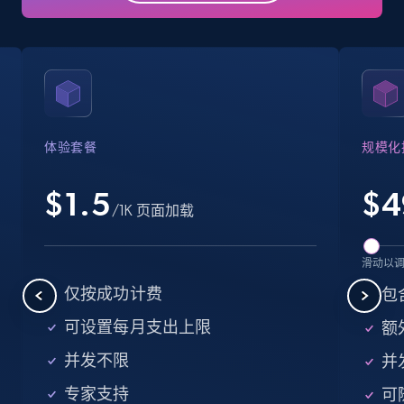
Business
Popular
Enriched
15.6K+
1.6K+
立即购买
体验套餐
规模化
Linkedin job listings information
URL, Job posting id, Job title, Company name,
$1.5
$
4
/1K 页面加载
Company id, Job location, Job summary, Job
seniority level, and more.
滑动以
Business
仅按成功计费
包
可设置每月支出上限
额外
15.3K+
2.2K+
立即购买
并发不限
并
专家支持
可