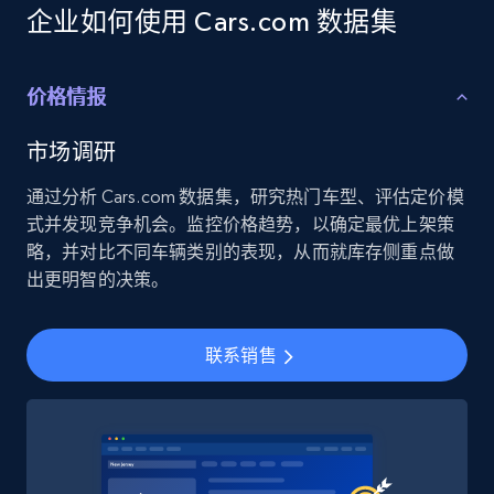
Employees business enriched dataset
企业如何使用 Cars.com 数据集
URL, Profile url, Linkedin num id, Avatar, Profile
name, Certifications, Profile location, Profile
connections, and more.
价格情报
Business
Enriched
市场调研
通过分析 Cars.com 数据集，研究热门车型、评估定价模
5.3K+
383+
立即购买
式并发现竞争机会。监控价格趋势，以确定最优上架策
略，并对比不同车辆类别的表现，从而就库存侧重点做
出更明智的决策。
YouTube - Channels
联系销售
URL, Handle, Handle md5, Banner img, Profile
image, Name, Subscribers, Description, and
more.
Social media