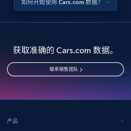
如何开始使用 Cars.com 数据？
Availability, Discount, Reviews, and more.
Travel
3.6K+
581+
立即购买
获取准确的 Cars.com 数据。
X (formerly Twitter) - Profiles
联系销售团队
X id, URL, ID, Profile name, Biography, Is verified,
Profile image link, External link, and more.
Social media
3.5K+
224+
立即购买
产品