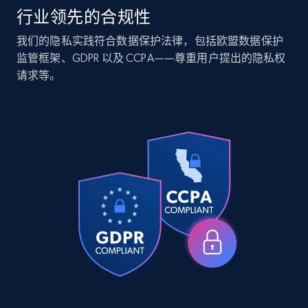
行业领先的合规性
Companies information enriched dataset
我们的隐私实践符合数据保护法律，包括欧盟数据保护
监管框架、GDPR 以及 CCPA——尊重用户提出的隐私权
URL, ID lc, Name lc, Country code lc, Locations
请求等。
lc, Followers lc, Employees in linkedin lc, About
lc, and more.
Business
Enriched
6.2K+
537+
立即购买
Walmart - products
URL, Final price, Sku, Currency, Gtin,
Specifications, Image urls, Top reviews, and
more.