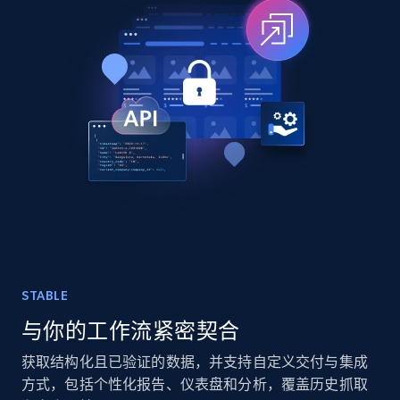
TikTok - Posts
URL, Post id, Description, Create time, Digg
count, Share count, Collect count, Comment
count, and more.
Social media
6.7K+
893+
立即购买
STABLE
与你的工作流紧密契合
Facebook - Pages Posts by Profile URL
URL, Post id, User url, User username raw,
获取结构化且已验证的数据，并支持自定义交付与集成
Content, Date posted, Hashtags, Num
方式，包括个性化报告、仪表盘和分析，覆盖历史抓取
comments, and more.