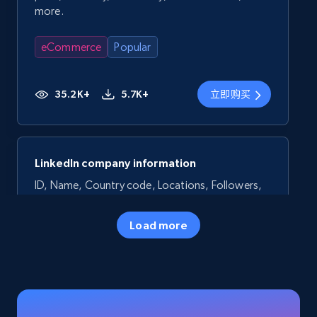
more.
eCommerce
Popular
35.2K+
5.7K+
立即购买
LinkedIn company information
ID, Name, Country code, Locations, Followers,
Employees in linkedin, About, Specialties, and
more.
Load more
Business
Popular
33.5K+
3.5K+
立即购买