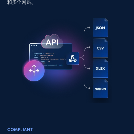
和多个网站。
Social media
6.6K+
628+
立即购买
Indeed job listings information
Jobid, Company name, Date posted parsed, Job
title, Description text, Benefits, Qualifications,
Job type, and more.
Business
6.5K+
761+
立即购买
COMPLIANT