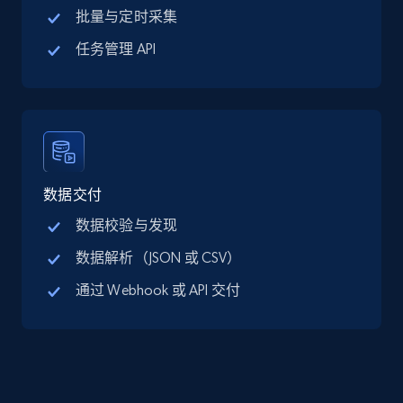
批量与定时采集
LinkedIn posts
URL, ID, User id, Use url, Title, Headline, Post
任务管理 API
text, Date posted, and more.
Social media
11.3K+
1.5K+
立即购买
数据交付
数据校验与发现
数据解析（JSON 或 CSV）
X (formerly Twitter) - Posts
ID, User posted, Name, Description, Date
通过 Webhook 或 API 交付
posted, Photos, URL, Quoted post, and more.
Social media