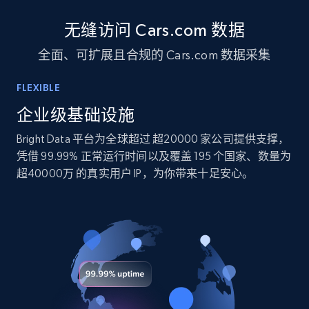
10.3K+
1.2K+
立即购买
无缝访问 Cars.com 数据
全面、可扩展且合规的 Cars.com 数据采集
TikTok - Profiles
FLEXIBLE
Account id, Nickname, Biography, Awg
engagement rate, Comment engagement rate,
企业级基础设施
Like engagement rate, Bio link, Predicted lang,
Bright Data 平台为全球超过 超20000 家公司提供支撑，
and more.
凭借 99.99% 正常运行时间以及覆盖 195 个国家、数量为
超40000万 的真实用户 IP，为你带来十足安心。
Social media
8.3K+
962+
立即购买
Youtube - Videos posts