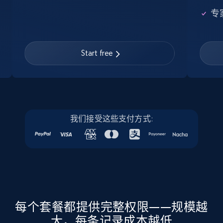
Google Maps full information
专
Place id, URL, Country, Name, Category,
Address, Description, Business details, and
more.
Start free
Business
13.2K+
1.7K+
立即购买
我们接受这些支付方式:
Instagram - Posts
URL, User posted, Description, Hashtags, Num
comments, Date posted, Likes, Photos, and
more.
每个套餐都提供完整权限——规模越
大，每条记录成本越低
Social media