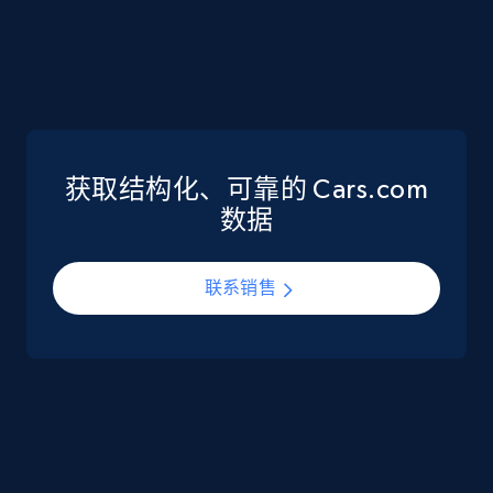
eCommerce
5.6K+
874+
立即购买
获取结构化、可靠的 Cars.com
TikTok Shop
数据
URL, Title, Available, Description, Currency, Initial
price, Final price, Discount percent, and more.
联系销售
eCommerce
5.4K+
667+
立即购买