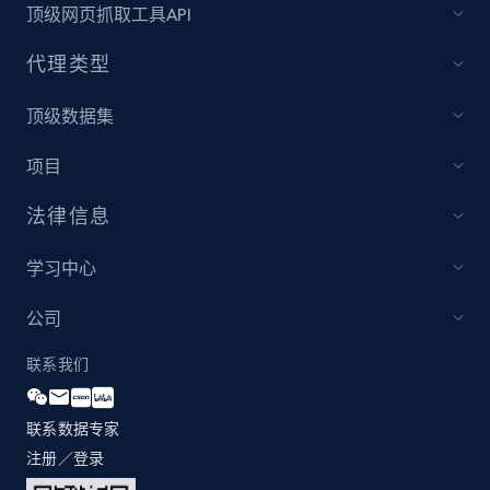
顶级网页抓取工具API
IMDB media
代理类型
Title, Popularity, Genres, Presentation, Credit,
Videos, Photos, Top cast, and more.
顶级数据集
Free datasets
项目
法律信息
3.4K+
194+
立即购买
学习中心
公司
Glassdoor companies reviews
联系我们
Overview id, Review id, Review url, Rating date,
Count helpful, Count unhelpful, Employee job
end year, Employee length, and more.
联系数据专家
注册／登录
Business