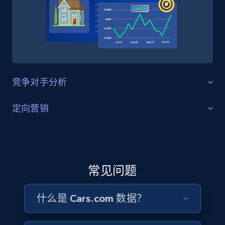
4.5K+
504+
立即购买
Reddit- Posts
竞争对手分析
Post id, URL, User posted, Title, Description,
Num comments, Date posted, Community
策略优化
定向营销
name, and more.
洞察其他汽车经销商和卖家的运营模式和策略。找出可
受众洞察与丰富
Social media
改进的领域，判断哪些竞争对手在特定市场中更具优
势，并识别潜在合作机会，在快速变化的行业中保持信
更深入地了解目标市场，包括车型偏好、热门车型和购
息灵通与竞争力。
买习惯。借助 Cars.com 数据集，识别趋势车型并构建潜
4.4K+
432+
立即购买
常见问题
在买家清单，制定定向营销和广告投放策略，在合适的
时间以合适的信息触达合适的人群。
什么是 Cars.com 数据？
联系销售
Glassdoor companies overview information