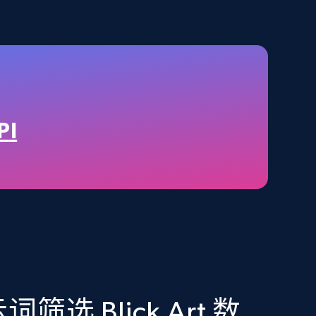
2.1K+
375+
立即购买
Amazon best seller products
Title, Seller name, Brand, Description, Initial
PI
price, Final price, Final price high, Currency, and
more.
eCommerce
1.7K+
254+
立即购买
选 Blick Art 数
Amazon Walmart