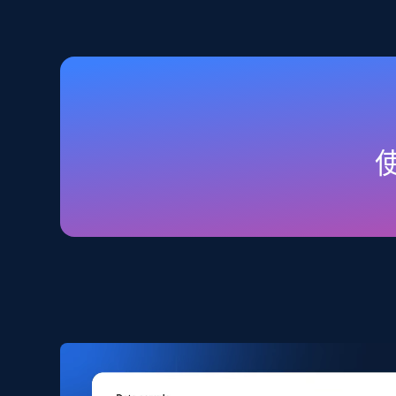
2.5K+
359+
立即购买
Home Depot US
URL, Domain, Country code, Model number, Sku,
Product id, Product name, Manufacturer, and
more.
eCommerce
2.1K+
353+
立即购买
Amazon products search