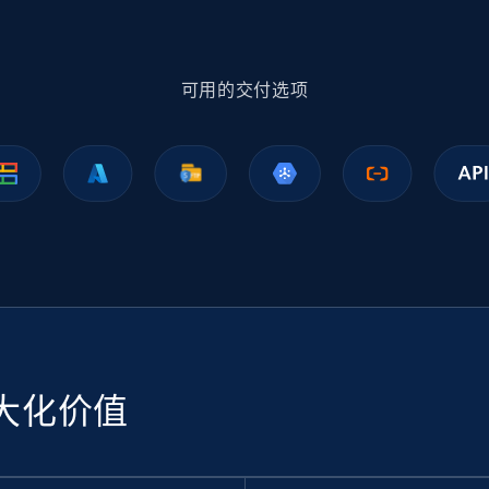
1.1K+
149+
立即购买
可用的交付选项
Ikea - Products
Description, In stock, Color, Size, Reviews count,
Main image, Category url, Category, and more.
eCommerce
943+
151+
立即购买
大化价值
Sephora products