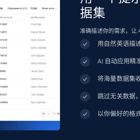
URL, Product id, Title, Product description,
据集
Rating, Reviews count, Initial price, Discount, and
more.
准确描述你的需求，让 
eCommerce
用自然英语描
AI 自动应用
1.3K+
175+
立即购买
将海量数据集
Best Buy products
跳过无关数据
URL, Product id, Title, Images, Final price,
Currency, Discount, Initial price, and more.
以你偏好的格
eCommerce