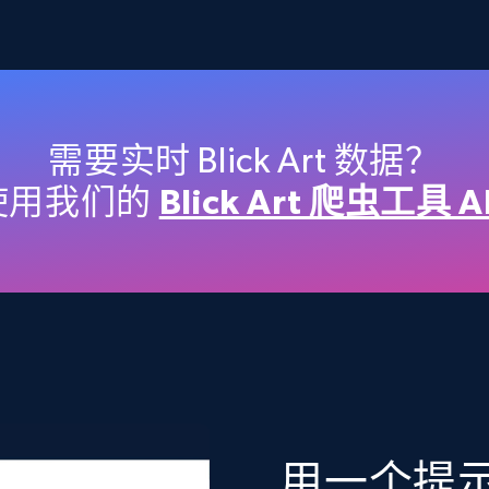
2.4K+
199+
立即购买
Etsy
需要实时 Blick Art 数据？
URL, Product id, Listing inventory id, Title, Rating,
使用我们的
Blick Art 爬虫工具 A
Reviews count shop, Reviews count item, Initial
price, and more.
eCommerce
1.9K+
322+
立即购买
用一个提示词筛
Target