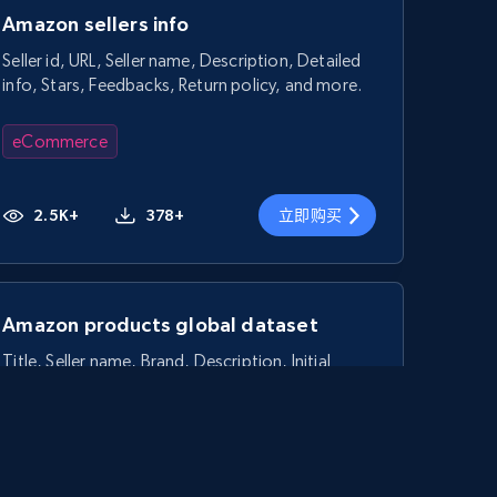
Amazon sellers info
Seller id, URL, Seller name, Description, Detailed
info, Stars, Feedbacks, Return policy, and more.
eCommerce
2.5K+
378+
立即购买
Amazon products global dataset
Title, Seller name, Brand, Description, Initial
price, Currency, Availability, Reviews count, and
more.
eCommerce