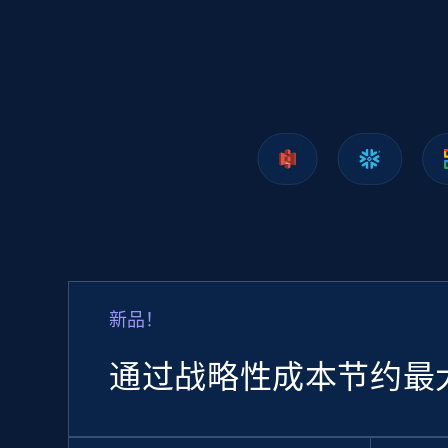
1.2K+
208+
立即购买
Lazada - Products
URL, Title, Rating, Reviews, Initial price, Final
price, Currency, Stock, and more.
eCommerce
新品！
988+
160+
立即购买
通过战略性成本节约最
Ozon.ru products