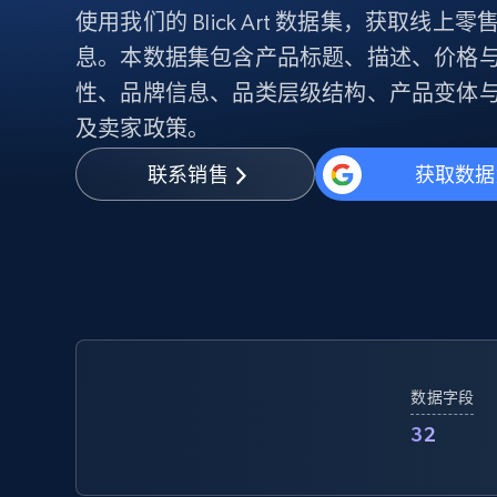
使用我们的 Blick Art 数据集，获取线
代理基础设施
息。本数据集包含产品标题、描述、价格
代理服务
动态代理
性、品牌信息、品类层级结构、产品变体与
起价
$5
$2.5/G
免费套餐
动态代理
5折
及卖家政策。
超40000万 万高速真人住宅代理
起价
ISP 代理
$1.3/IP
联系销售
获取数据
数据中心代理
用于数据获取的高速代理
数据字段
32