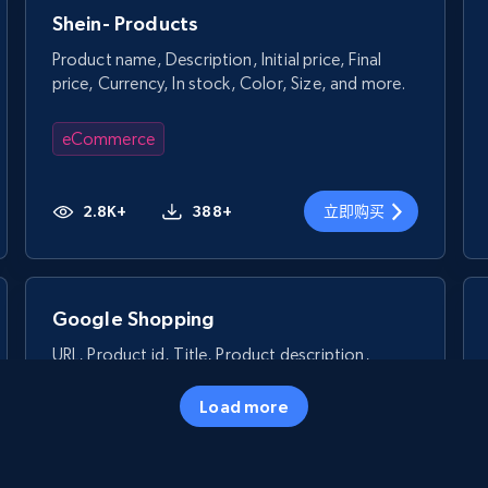
Shein- Products
Product name, Description, Initial price, Final
price, Currency, In stock, Color, Size, and more.
eCommerce
2.8K+
388+
立即购买
Google Shopping
URL, Product id, Title, Product description,
Rating, Reviews count, Images, Variations, and
more.
Load more
eCommerce