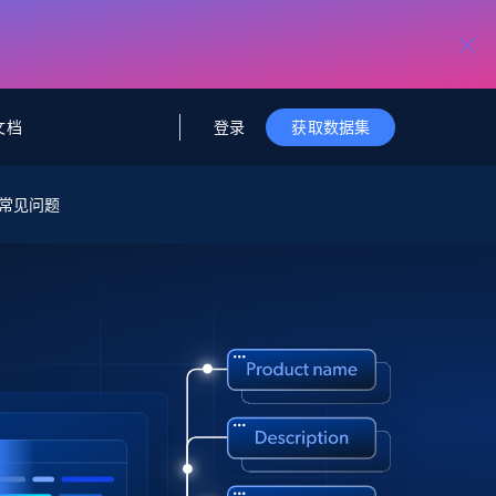
登录
文档
获取数据集
据与洞察
据及洞察
源
常见问题
公司
初创企业计划
零售情报
零售
新
起价
$2000/月
解锁实时电商洞察与AI驱动的业务推荐
洞察
联盟推荐
演示智能体
企业级数据服务
托管式数据
起价
为企业级数据收集量身定制
$1500/月
采集
信任中心
集成
Deep Lookup
测试版
Bright SDK
在海量级网页数据上运行复杂
查询