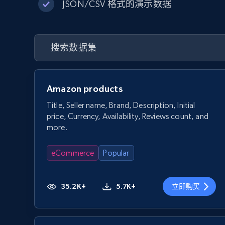
JSON/CSV 格式的演示数据
Amazon products
Title, Seller name, Brand, Description, Initial
price, Currency, Availability, Reviews count, and
more.
eCommerce
Popular
35.2K+
5.7K+
立即购买