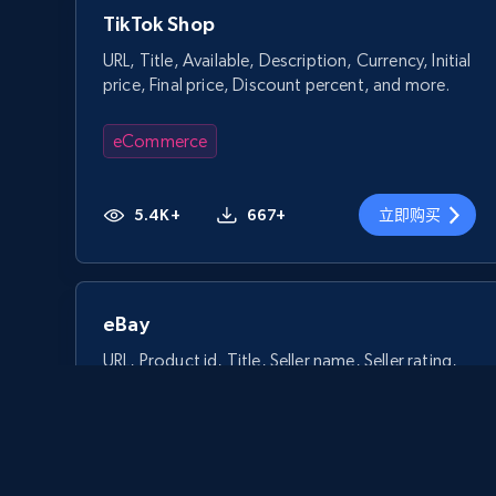
TikTok Shop
URL, Title, Available, Description, Currency, Initial
price, Final price, Discount percent, and more.
eCommerce
5.4K+
667+
立即购买
eBay
URL, Product id, Title, Seller name, Seller rating,
Seller reviews, Breadcrumbs, Root category, and
more.
eCommerce