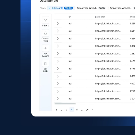
Asin, URL, Name, Sponsored, Initial price, Final
price, Currency, Sold, and more.
eCommerce
1.6K+
181+
立即购买
Zara - Products
Category id, Product id, Product name, Price,
Currency, Colour code, Colour, Description, and
more.
eCommerce