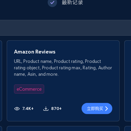
最新记录
Amazon Reviews
URL, Product name, Product rating, Product
rating object, Product rating max, Rating, Author
name, Asin, and more.
eCommerce
7.4K+
870+
立即购买