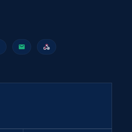
991+
162+
立即购买
Walmart sellers info
Seller id, URL, Catalog seller id, Seller name, Seller
display name, Seller email, Seller phone, Seller
about us, and more.
eCommerce
912+
88+
立即购买
Naver products