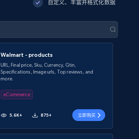
自定义、丰富并格式化数据
Walmart - products
URL, Final price, Sku, Currency, Gtin,
Specifications, Image urls, Top reviews, and
more.
eCommerce
5.6K+
875+
立即购买