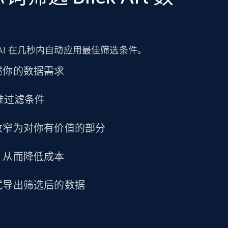
URL, Title amazon, Seller name amazon, Brand
amazon, Description amazon, Initial price
amazon, Currency amazon, Availability amazon,
and more.
AI 在几秒内自动应用最佳筛选条件。
eCommerce
述你的数据需求
精准过滤条件
1.2K+
132+
立即购买
收窄为对你有价值的部分
Lowes.com
，从而降低成本
URL, Domain, Marketplace pn, Sku, Other pn,
Model number, Gtin ean pn, Product name, and
式导出筛选后的数据
more.
eCommerce