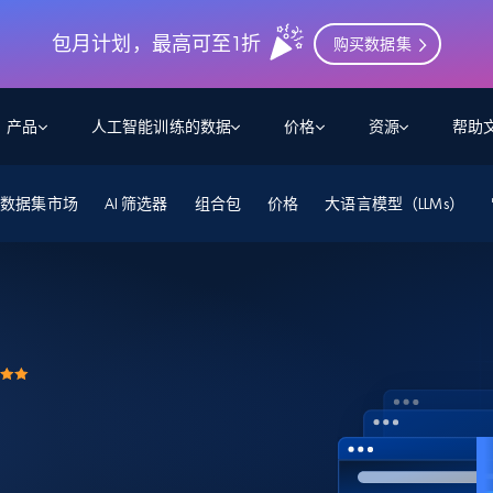
包月计划，最高可至1折
购买数据集
产品
人工智能训练的数据
价格
资源
帮助
数据集市场
智能体 WEB 执行
数据源
数据源
AI 筛选器
组合包
价格
大语言模型（LLMs）
数
数
资
学习中心
搜索及提取
抓取APIs
抓取APIs
起价
$1
$0.75/1k 记录条
请求
容
让 AI 应用具备搜索与爬取整个网络的能力
从 600+ 个网站获取实时数据
免费套餐
博客
领英
电商
社交媒体
ChatGPT
智能体浏览器
爬虫工作室定价
起价
爬虫工作室
练人形机
让智能体浏览网站并自动执行任务
$1/1k请求
案例研究
免费套餐
将任何网站转化为数据管道
亮数据 MCP
免费
起价
数据集
数据集
网络研讨会
站式工具包，全面解锁网页
请求
$250/100K 记录条
集
来自 600+ 个域名的预收集数据
起价
领英
电商
社交媒体
房地产
代理位置
缓存速递
$0.2/1k HTML
缓存速递
实时网页数据，采集即交付