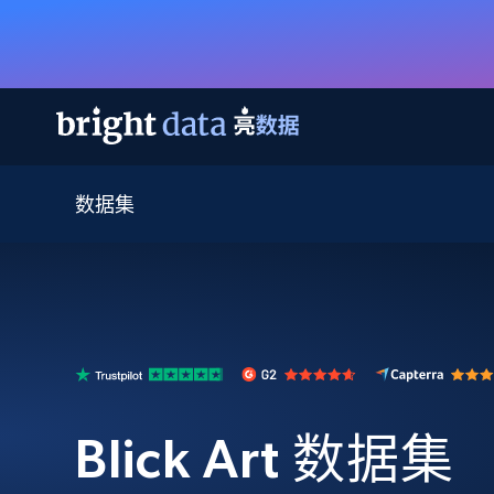
数据集
网页数据抓取 API
多模态训练
网页数据抓取 API
工具
网页解锁 API
视频与媒体数据
网页解锁 API
起价
$1/ 每1 次
告别封锁和验证码
获得取之不尽的视频，图片及更多内
免费套餐
第三方工具集成
Discover API
视频信息流——为 VLA 准备就绪
免费
起价
爬虫 API
$1/1k请求
始终在线的代理实时网页发现
获取持续、定向的网页视频，用于训
浏览器扩展
器人策略
搜索引擎结果页 API
搜索引擎 API
起价
数据包
代理网络检查
按需获取多引擎搜索结果
$1/ 每1 次
免费套餐
为各行各业生成可直接用于LLM的数据
Google
Bing
Duckduckgo
Yandex
Blick Art 数据集
起价
网站地图
爬虫浏览器 API
爬虫浏览器 API
$5/GB
键启动内置隐匿模式的远程浏览器