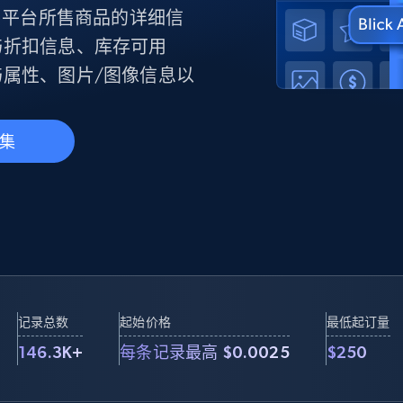
产品技术视频
上零售平台所售商品的详细信
与折扣信息、库存可用
属性、图片/图像信息以
起价
数据中心代理
$0.9/IP
B
静态ISP代理
130万+ 超高速静态住宅代理
集
记录总数
起始价格
最低起订量
146.3K+
每条记录最高 $0.0025
$250