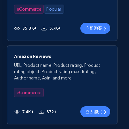
eCommerce
Popular
35.3K+
5.7K+
立即购买
Amazon Reviews
URL, Product name, Product rating, Product
rating object, Product rating max, Rating,
Author name, Asin, and more.
eCommerce
7.4K+
872+
立即购买