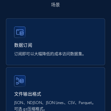
场景
Ozon.ru products
URL, Sku, Breadcrumbs, Name, Rating, Review
count, Description, Image, and more.
eCommerce
数据订阅
订阅即可以大幅降低的成本访问数据集。
901+
114+
立即购买
Sephora products
URL, ID, Name, Sku, In stock, Regular price,
文件输出格式
Actual price, Unit price, and more.
JSON、NDJSON、JSON Lines、CSV、Parquet。
eCommerce
可选.gz压缩格式。