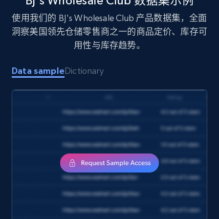
BJ's Wholesale Club 数据集示例
eCommerce
使用我们的 BJ's Wholesale Club 产品数据集，全面
洞察美国领先仓储零售商之一的商品定价、库存可
1.7K+
254+
立即购买
用性与库存趋势。
Data sample
Dictionary
Amazon products search
Asin, URL, Name, Sponsored, Initial price, Final
price, Currency, Sold, and more.
eCommerce
1.6K+
181+
立即购买