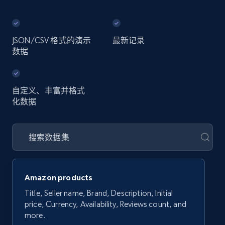
JSON/CSV 格式的演示
最新记录
数据
自定义、丰富并格式
化数据
Amazon products
Title, Seller name, Brand, Description, Initial
price, Currency, Availability, Reviews count, and
more.