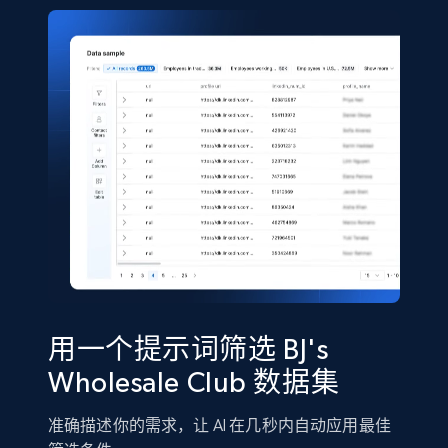
5.4K+
668+
立即购买
Shein- Products
Product name, Description, Initial price, Final
price, Currency, In stock, Color, Size, and more.
eCommerce
2.8K+
388+
立即购买
用一个提示词筛选 BJ's
Wholesale Club 数据集
Amazon sellers info
准确描述你的需求，让 AI 在几秒内自动应用最佳
Seller id, URL, Seller name, Description, Detailed