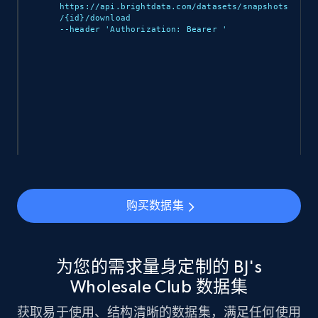
more.
https://api.brightdata.com/datasets/snapshots
/{id}/download 

--header 'Authorization: Bearer 
'

eCommerce
943+
151+
立即购买
Walmart sellers info
Seller id, URL, Catalog seller id, Seller name, Seller
display name, Seller email, Seller phone, Seller
购买数据集
about us, and more.
eCommerce
为您的需求量身定制的 BJ's
Wholesale Club 数据集
912+
88+
立即购买
获取易于使用、结构清晰的数据集，满足任何使用