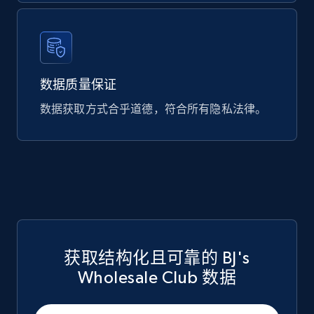
eCommerce
747+
39+
立即购买
数据质量保证
数据获取方式合乎道德，符合所有隐私法律。
Google Play Store reviews
URL, Review id, Reviewer name, Review date,
Review rating, Review, Found helpful, App url, and
more.
eCommerce
740+
39+
立即购买
获取结构化且可靠的 BJ's
Wholesale Club 数据