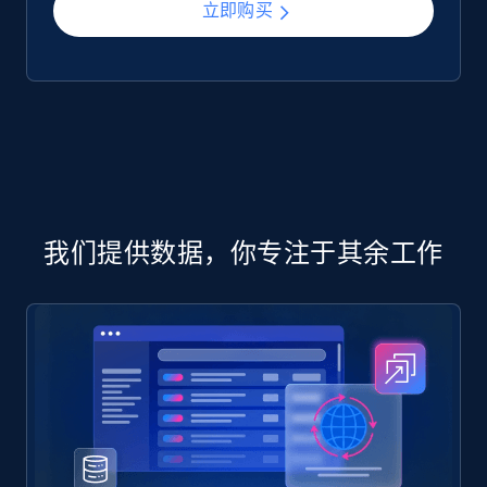
Mouser - Products
立即购买
Product url, Category url, Mouser part num, Mfr
part number, Manufacturer, Image, Image high,
Manufacturer url, and more.
eCommerce
719+
91+
立即购买
我们提供数据，你专注于其余工作