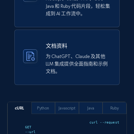
Java 和 Ruby 代码片段，轻松集
成到 AI 工作流中。
Lowes.com
URL, Domain, Marketplace pn, Sku, Other pn,
Model number, Gtin ean pn, Product name, and
文档资料
more.
为 ChatGPT、Claude 及其他
eCommerce
LLM 集成提供全面指南和示例
文档。
991+
162+
立即购买
cURL
Python
Javascript
Java
Ruby
Ikea - Products
Description, In stock, Color, Size, Reviews
curl --request 
GET 

count, Main image, Category url, Category, and
--url 