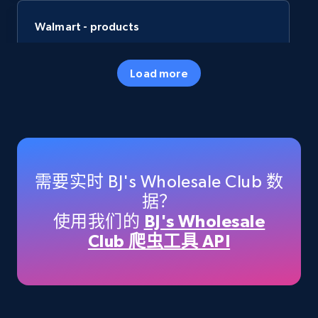
Walmart - products
URL, Final price, Sku, Currency, Gtin,
Specifications, Image urls, Top reviews, and
Load more
more.
eCommerce
5.6K+
877+
立即购买
需要实时 BJ's Wholesale Club 数
据？
使用我们的
BJ's Wholesale
TikTok Shop
Club 爬虫工具 API
URL, Title, Available, Description, Currency, Initial
price, Final price, Discount percent, and more.
eCommerce