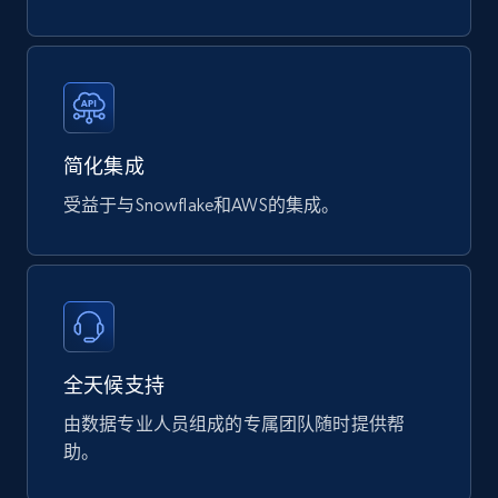
Digikey - Products
Product url, Category url, Part number,
Description, Manufacturer, Manufacturer url,
Datasheet url, Rohs compliant, and more.
简化集成
eCommerce
受益于与Snowflake和AWS的集成。
778+
80+
立即购买
全天候支持
mercadolivre.com.br products
URL, Product id, Title, Breadcrumbs, Category,
由数据专业人员组成的专属团队随时提供帮
Tags, Final price, Original price, and more.
助。