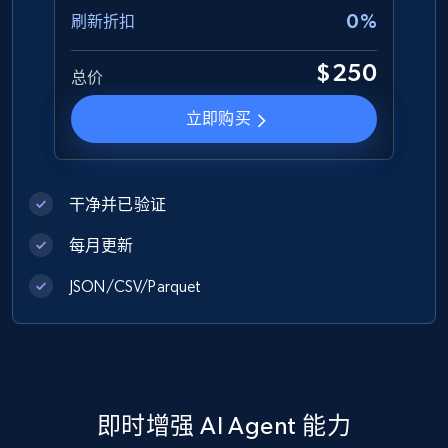
0%
刷新折扣
1.2K+
132+
立即购买
$250
总价
立即购买
Zara - Products
Category id, Product id, Product name, Price,
干净并已验证
Currency, Colour code, Colour, Description, and
more.
每月更新
eCommerce
JSON/CSV/Parquet
1.2K+
208+
立即购买
即时增强 AI Agent 能力
Best Buy products