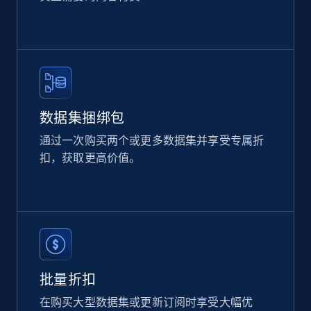
eCommerce
2.1K+
355+
立即购买
数据集捆绑包
通过一次购买两个或更多数据集并享受专属折
Amazon products global dataset
扣，获取更高价值。
Title, Seller name, Brand, Description, Initial
price, Currency, Availability, Reviews count, and
more.
eCommerce
批量折扣
2.1K+
375+
立即购买
在购买大型数据集或更新订阅时享受大幅优