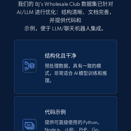
我们的 BJ's Wholesale Club 数据集已针对
URL, Product id, Title, Images, Final price,
AI/LLM 进行优化：结构清晰、文档完善，
Currency, Discount, Initial price, and more.
并提供代码和
示例，便于 LLM/聊天机器人集成。
eCommerce
1.1K+
149+
立即购买
结构化且干净
预处理数据，具有一致的模
式，非常适合 AI 模型训练和推
Lazada - Products
理。
URL, Title, Rating, Reviews, Initial price, Final
price, Currency, Stock, and more.
eCommerce
代码示例
提供可直接使用的 Python、
991+
165+
立即购买
Node.js、cURL、PHP、Go、