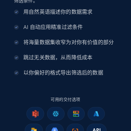
筛选条件。
info, Stars, Feedbacks, Return policy, and more.
用自然英语描述你的数据需求
eCommerce
AI 自动应用精准过滤条件
2.5K+
378+
立即购买
将海量数据集收窄为对你有价值的部分
跳过无关数据，从而降低成本
eBay
以你偏好的格式导出筛选后的数据
URL, Product id, Title, Seller name, Seller rating,
Seller reviews, Breadcrumbs, Root category, and
more.
可用的交付选项
eCommerce
2.5K+
359+
立即购买