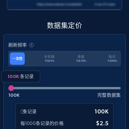
Target
URL, Product id, Title, Product description,
Rating, Reviews count, Initial price, Discount,
and more.
数据集定价
eCommerce
刷新频率
1.3K+
176+
立即购买
半年期
季度
每月
一次性
节省25%
节省50%
节省80%
100K
条记录
Amazon Walmart
URL, Title amazon, Seller name amazon, Brand
100K
完整数据集
amazon, Description amazon, Initial price
amazon, Currency amazon, Availability amazon,
100K
条记录
and more.
$2.5
每1000条记录的价格
eCommerce