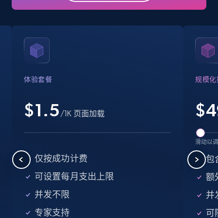
Business
Popular
Enriched
15.6K+
1.6K+
立即购买
体验套餐
规模化
Linkedin job listings information
URL, Job posting id, Job title, Company name,
$1.5
$
4
/1K 页面加载
Company id, Job location, Job summary, Job
seniority level, and more.
滑动以
Business
仅按成功计费
包
可设置每月支出上限
额外
15.3K+
2.2K+
立即购买
并发不限
并
专家支持
可