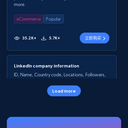
more.
eCommerce
Popular
35.2K+
5.7K+
立即购买
LinkedIn company information
ID, Name, Country code, Locations, Followers,
Employees in linkedin, About, Specialties, and
more.
Load more
Business
Popular
33.5K+
3.5K+
立即购买