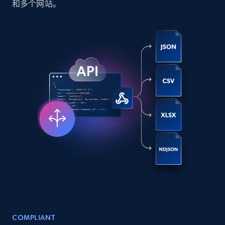
和多个网站。
Social media
6.6K+
629+
立即购买
Indeed job listings information
Jobid, Company name, Date posted parsed, Job
title, Description text, Benefits, Qualifications,
Job type, and more.
Business
6.5K+
761+
立即购买
COMPLIANT