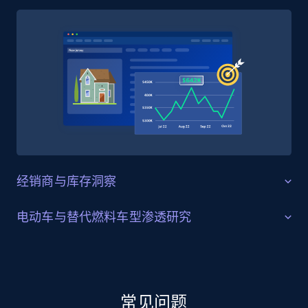
4.5K+
507+
立即购买
Reddit- Posts
Post id, URL, User posted, Title, Description,
Num comments, Date posted, Community
name, and more.
经销商与库存洞察
Social media
经销商库存与发布活跃度追踪
电动车与替代燃料车型渗透研究
4.4K+
432+
立即购买
Autovit 同时收录个人卖家与专业经销商在罗马尼亚各地
罗马尼亚混动与纯电车源趋势
发布的车辆信息，并提供专属经销商账号与库存数据
源，反映全国汽车零售网络中实时的库存可用情况。汽
Autovit 的车源覆盖汽油、柴油、混动、插电混动以及纯
车行业研究人员、车企区域团队以及经销商管理平台可
Glassdoor companies overview information
电车型，能够从市场一线呈现随着中东欧电动车逐步普
常见问题