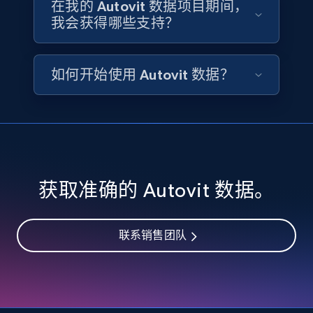
在我的 Autovit 数据项目期间，
Availability, Discount, Reviews, and more.
我会获得哪些支持？
Travel
如何开始使用 Autovit 数据？
3.6K+
581+
立即购买
X (formerly Twitter) - Profiles
X id, URL, ID, Profile name, Biography, Is verified,
获取准确的 Autovit 数据。
Profile image link, External link, and more.
Social media
联系销售团队
3.5K+
224+
立即购买