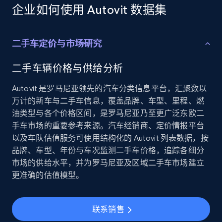
Employees business enriched dataset
企业如何使用 Autovit 数据集
URL, Profile url, Linkedin num id, Avatar, Profile
name, Certifications, Profile location, Profile
connections, and more.
二手车定价与市场研究
Business
Enriched
二手车辆价格与供给分析
Autovit 是罗马尼亚领先的汽车分类信息平台，汇聚数以
5.3K+
384+
立即购买
万计的新车与二手车信息，覆盖品牌、车型、里程、燃
油类型与各个价格区间，是罗马尼亚乃至更广泛东欧二
手车市场的重要参考来源。汽车经销商、定价情报平台
以及车队估值服务可使用结构化的 Autovit 列表数据，按
YouTube - Channels
品牌、车型、年份与车况监测二手车价格，追踪各细分
市场的供给水平，并为罗马尼亚及区域二手车市场建立
URL, Handle, Handle md5, Banner img, Profile
image, Name, Subscribers, Description, and
更准确的估值模型。
more.
联系销售
Social media