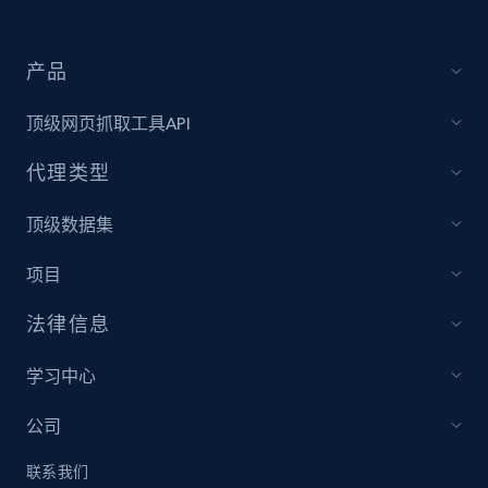
IMDB media
产品
Title, Popularity, Genres, Presentation, Credit,
Videos, Photos, Top cast, and more.
顶级网页抓取工具API
Free datasets
代理类型
顶级数据集
3.4K+
194+
立即购买
项目
法律信息
Glassdoor companies reviews
Overview id, Review id, Review url, Rating date,
学习中心
Count helpful, Count unhelpful, Employee job
end year, Employee length, and more.
公司
联系我们
Business