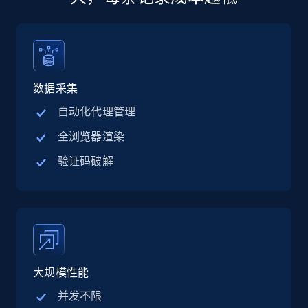
13.2K+
1.6K+
立即购买
数据采集
Zillow properties listing information
自动化代理管理
Zpid, City, State, HomeStatus, Address,
全浏览器渲染
IsListingClaimedByCurrentSignedInUser,
IsCurrentSignedInAgentResponsible, Bedrooms,
验证码破解
and more.
Real estate
Popular
12K+
1.3K+
立即购买
大规模性能
并发不限