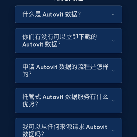
使用结构化的 Autovit 经销商数据，监测经销商正在重点
及，罗马尼亚替代燃料车型的供给与价格如何演变。电
ID, Company, Ratings overall, Details size,
备货的品牌与车型，按品牌与区域追踪库存周转，并了
动车制造商、充电基础设施投资者以及汽车政策研究人
Details founded, Details type, Country code,
什么是 Autovit 数据？
解专业经销商生态在罗马尼亚各城市（包括布加勒斯
Company type, and more.
员可使用结构化的 Autovit 数据，长期追踪混动与纯电车
特、克卢日-纳波卡与蒂米什瓦拉）的分布情况。
源数量的增长，监测电动车相对于燃油车替代方案的价
格趋势，并评估在新兴欧洲市场中二手电动车的消费者
Business
Popular
Enriched
你们有没有可以立即下载的
供给发展情况。
Autovit 数据？
联系销售
4.2K+
381+
立即购买
联系销售
申请 Autovit 数据的流程是怎样
的？
Google maps reviews
URL, Place id, Place name, Country, Address,
托管式 Autovit 数据服务有什么
Review id, Reviewer name, Reviews by reviewer,
优势？
and more.
Business
我可以从任何来源请求 Autovit
数据吗？