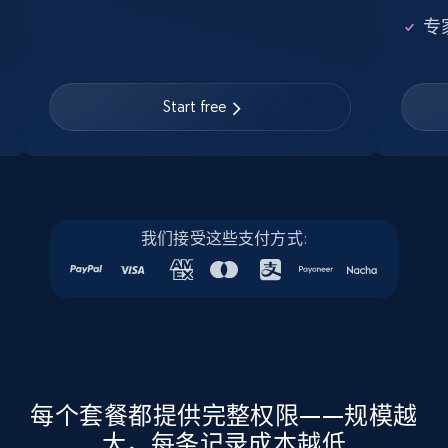
Google Maps full information
专
Place id, URL, Country, Name, Category,
Address, Description, Business details, and
more.
Start free
Business
13.2K+
1.7K+
立即购买
我们接受这些支付方式:
Instagram - Posts
URL, User posted, Description, Hashtags, Num
comments, Date posted, Likes, Photos, and
more.
每个套餐都提供完整权限——规模越
大，每条记录成本越低
Social media