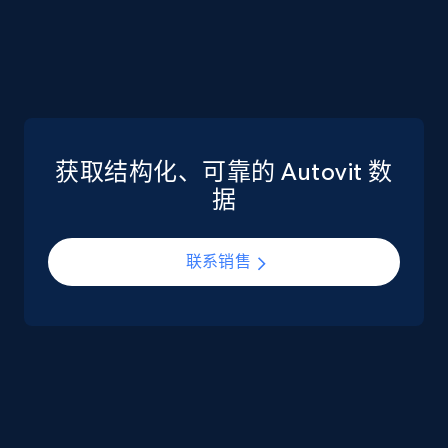
eCommerce
5.6K+
875+
立即购买
获取结构化、可靠的 Autovit 数
TikTok Shop
据
URL, Title, Available, Description, Currency, Initial
price, Final price, Discount percent, and more.
联系销售
eCommerce
5.4K+
667+
立即购买