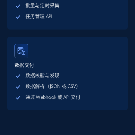
批量与定时采集
LinkedIn posts
URL, ID, User id, Use url, Title, Headline, Post
任务管理 API
text, Date posted, and more.
Social media
11.3K+
1.5K+
立即购买
数据交付
数据校验与发现
数据解析（JSON 或 CSV）
X (formerly Twitter) - Posts
ID, User posted, Name, Description, Date
通过 Webhook 或 API 交付
posted, Photos, URL, Quoted post, and more.
Social media