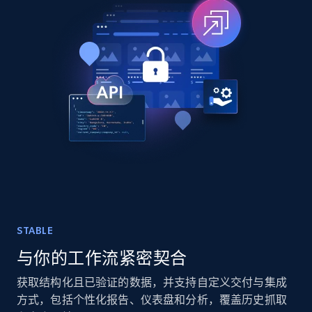
TikTok - Posts
URL, Post id, Description, Create time, Digg
count, Share count, Collect count, Comment
count, and more.
Social media
6.7K+
897+
立即购买
STABLE
与你的工作流紧密契合
Facebook - Pages Posts by Profile URL
URL, Post id, User url, User username raw,
获取结构化且已验证的数据，并支持自定义交付与集成
Content, Date posted, Hashtags, Num
方式，包括个性化报告、仪表盘和分析，覆盖历史抓取
comments, and more.