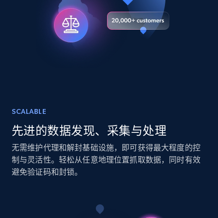
URL, Title, Youtuber, Youtuber md5, Video url,
Video length, Likes, Views, and more.
Social media
8.1K+
714+
立即购买
SCALABLE
Amazon Reviews
先进的数据发现、采集与处理
URL, Product name, Product rating, Product
rating object, Product rating max, Rating,
无需维护代理和解封基础设施，即可获得最大程度的控
Author name, Asin, and more.
制与灵活性。轻松从任意地理位置抓取数据，同时有效
避免验证码和封锁。
eCommerce
7.4K+
870+
立即购买