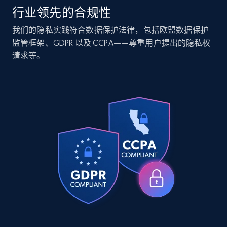
行业领先的合规性
Companies information enriched dataset
我们的隐私实践符合数据保护法律，包括欧盟数据保护
监管框架、GDPR 以及 CCPA——尊重用户提出的隐私权
URL, ID lc, Name lc, Country code lc, Locations
请求等。
lc, Followers lc, Employees in linkedin lc, About
lc, and more.
Business
Enriched
6.3K+
539+
立即购买
Walmart - products
URL, Final price, Sku, Currency, Gtin,
Specifications, Image urls, Top reviews, and
more.