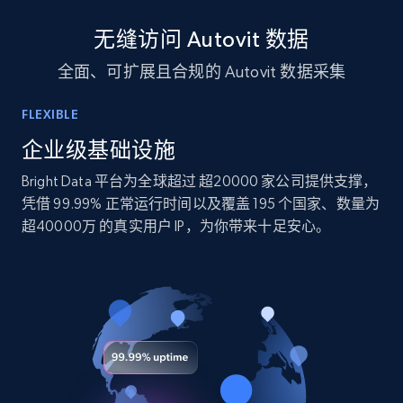
10.3K+
1.2K+
立即购买
无缝访问 Autovit 数据
全面、可扩展且合规的 Autovit 数据采集
TikTok - Profiles
FLEXIBLE
Account id, Nickname, Biography, Awg
engagement rate, Comment engagement rate,
企业级基础设施
Like engagement rate, Bio link, Predicted lang,
Bright Data 平台为全球超过 超20000 家公司提供支撑，
and more.
凭借 99.99% 正常运行时间以及覆盖 195 个国家、数量为
超40000万 的真实用户 IP，为你带来十足安心。
Social media
8.3K+
963+
立即购买
Youtube - Videos posts