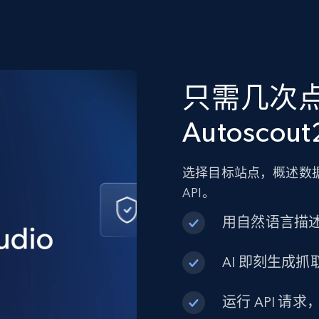
只需几次
Autoscou
选择目标站点，概述数据
API。
用自然语言描
AI 即刻生成抓取
运行 API 请