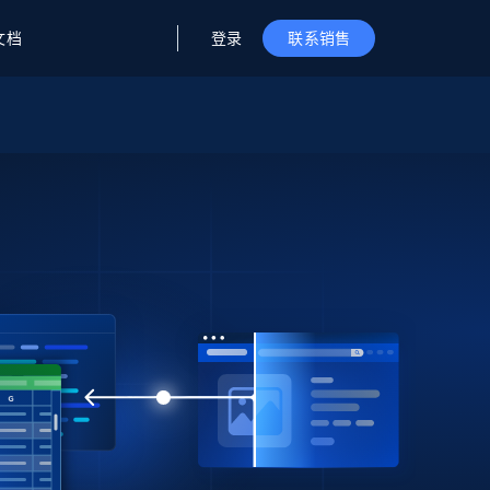
登录
文档
联系销售
据与洞察
据及洞察
源
公司
初创企业计划
零售情报
零售
新
起价
$2000/月
解锁实时电商洞察与AI驱动的业务推荐
洞察
联盟推荐
演示智能体
企业级数据服务
托管式数据
起价
为企业级数据收集量身定制
$1500/月
采集
信任中心
集成
Deep Lookup
测试版
Bright SDK
在海量级网页数据上运行复杂
查询