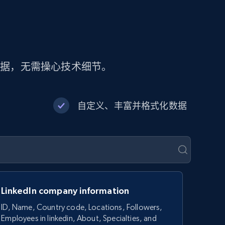
数据，无需操心技术细节。
自定义、丰富并格式化数据
LinkedIn company information
ID, Name, Country code, Locations, Followers,
Employees in linkedin, About, Specialties, and