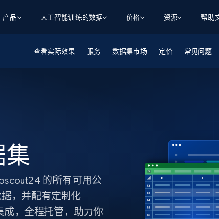
产品
人工智能训练的数据
价格
资源
帮助
查看实际效果
智能体 WEB 执行
数据源
数据源
服务
数据集市场
定价
常见问题
数
数
资
学习中心
搜索及提取
抓取APIs
抓取APIs
起价
$1
$0.75/1k 记录条
请求
容
让 AI 应用具备搜索与爬取整个网络的能力
从 600+ 个网站获取实时数据
免费套餐
博客
领英
电商
社交媒体
ChatGPT
智能体浏览器
爬虫工作室定价
起价
爬虫工作室
练人形机
让智能体浏览网站并自动执行任务
$1/1k请求
案例研究
免费套餐
将任何网站转化为数据管道
亮数据 MCP
免费
起价
数据集
数据集
网络研讨会
站式工具包，全面解锁网页
请求
$250/100K 记录条
集
来自 600+ 个域名的预收集数据
数据集
起价
领英
电商
社交媒体
房地产
代理位置
缓存速递
$0.2/1k HTML
缓存速递
cout24 的所有可用公
实时网页数据，采集即交付
产品技术视频
数据，并配有定制化
缝集成，全程托管，助力你