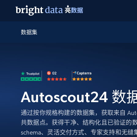
数据集
网页数据抓取 API
多模态训练
网页数据抓取 API
工具
网页解锁 API
视频与媒体数据
网页解锁 API
起价
$1/ 每1 次
告别封锁和验证码
获得取之不尽的视频，图片及更多内
免费套餐
第三方工具集成
Discover API
视频信息流——为 VLA 准备就绪
免费
起价
爬虫 API
$1/1k请求
始终在线的代理实时网页发现
获取持续、定向的网页视频，用于训
浏览器扩展
器人策略
搜索引擎结果页 API
搜索引擎 API
起价
数据包
代理网络检查
按需获取多引擎搜索结果
$1/ 每1 次
免费套餐
为各行各业生成可直接用于LLM的数据
Autoscout24 
Google
Bing
Duckduckgo
Yandex
起价
网站地图
爬虫浏览器 API
爬虫浏览器 API
$5/GB
键启动内置隐匿模式的远程浏览器
通过按你规格构建的数据集，获取来自 Autos
代理基础设施
共数据点。获得干净、结构化且已验证的
代理服务
schema、灵活交付方式、专家支持和无