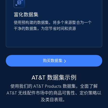
URL, Product id, Listing inventory id, Title, Rating,
Reviews count shop, Reviews count item, Initial
price, and more.
富化数据集
使用预构建的数据集，将多个来源整合为一个
eCommerce
干净的数据集，为您节省时间和资源
1.9K+
322+
立即购买
购买数据集
Amazon best seller products
Title, Seller name, Brand, Description, Initial
AT&T 数据集示例
price, Final price, Final price high, Currency, and
more.
使用我们的 AT&T Products 数据集，全面了解
AT&T 无线配件市场中的商品可售性、定价策略以
eCommerce
及类目表现。