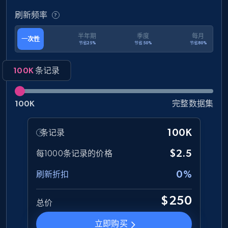
and more.
刷新频率
eCommerce
半年期
季度
每月
一次性
节省25%
节省50%
节省80%
1.3K+
174+
立即购买
100K
条记录
100K
完整数据集
Amazon Walmart
URL, Title amazon, Seller name amazon, Brand
100K
条记录
amazon, Description amazon, Initial price
amazon, Currency amazon, Availability amazon,
$2.5
每1000条记录的价格
and more.
0%
刷新折扣
eCommerce
$250
总价
1.2K+
132+
立即购买
立即购买