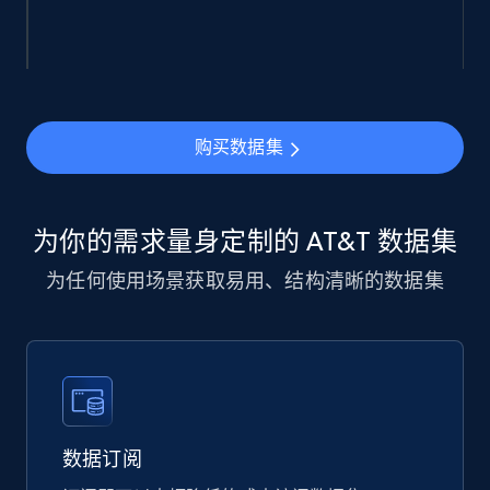
943+
151+
立即购买
购买数据集
Walmart sellers info
Seller id, URL, Catalog seller id, Seller name, Seller
display name, Seller email, Seller phone, Seller
为你的需求量身定制的 AT&T 数据集
about us, and more.
为任何使用场景获取易用、结构清晰的数据集
eCommerce
910+
88+
立即购买
数据订阅
Ozon.ru products