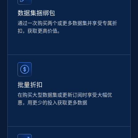
数据集捆绑包
2.1K+
375+
立即购买
通过一次购买两个或更多数据集并享受专属折
扣，获取更高价值。
Home Depot US
URL, Domain, Country code, Model number,
Sku, Product id, Product name, Manufacturer,
and more.
eCommerce
批量折扣
在购买大型数据集或更新订阅时享受大幅优
2.1K+
353+
立即购买
惠，用更少的投入获取更多数据
Etsy