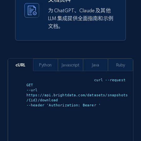
为 ChatGPT、Claude 及其他
Lazada - Products
LLM 集成提供全面指南和示例
URL, Title, Rating, Reviews, Initial price, Final
文档。
price, Currency, Stock, and more.
eCommerce
cURL
Python
Javascript
Java
Ruby
988+
160+
立即购买
curl --request 
GET 

--url 
https://api.brightdata.com/datasets/snapshots
Ikea - Products
/{id}/download 

--header 'Authorization: Bearer 
'

Description, In stock, Color, Size, Reviews
count, Main image, Category url, Category, and
more.
eCommerce