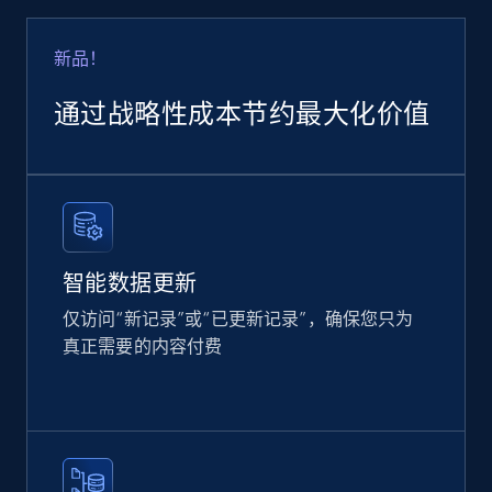
Google Shopping
URL, Product id, Title, Product description,
新品！
Rating, Reviews count, Images, Variations, and
more.
通过战略性成本节约最大化价值
eCommerce
2.4K+
199+
立即购买
智能数据更新
仅访问“新记录”或“已更新记录”，确保您只为
Amazon products global dataset
真正需要的内容付费
Title, Seller name, Brand, Description, Initial
price, Currency, Availability, Reviews count, and
more.
eCommerce