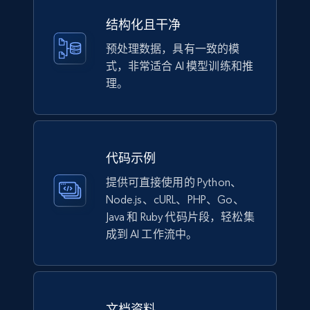
eCommerce
结构化且干净
预处理数据，具有一致的模
式，非常适合 AI 模型训练和推
1.1K+
148+
立即购买
理。
Lowes.com
URL, Domain, Marketplace pn, Sku, Other pn,
代码示例
Model number, Gtin ean pn, Product name, and
提供可直接使用的 Python、
more.
Node.js、cURL、PHP、Go、
Java 和 Ruby 代码片段，轻松集
eCommerce
成到 AI 工作流中。
991+
162+
立即购买
文档资料