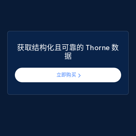
Google Play Store reviews
URL, Review id, Reviewer name, Review date,
Review rating, Review, Found helpful, App url, and
获取结构化且可靠的 Thorne 数
more.
据
eCommerce
立即购买
740+
39+
立即购买
Mouser - Products
Product url, Category url, Mouser part num, Mfr
part number, Manufacturer, Image, Image high,