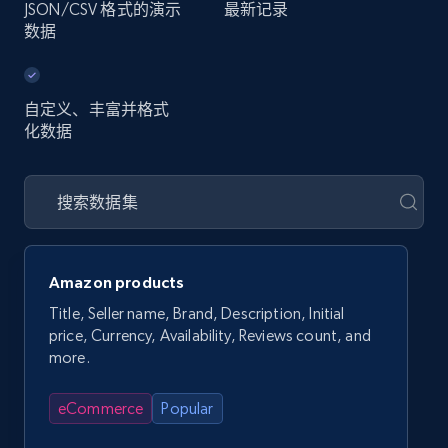
JSON/CSV 格式的演示
最新记录
数据
自定义、丰富并格式
化数据
Amazon products
Title, Seller name, Brand, Description, Initial
price, Currency, Availability, Reviews count, and
more.
eCommerce
Popular