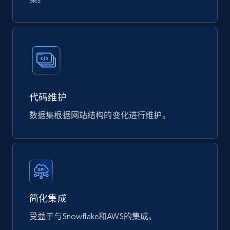
eCommerce
821+
40+
立即购买
Wayfair products
代码维护
URL, Product id, Title, Rating, Reviews count,
Initial price, Discount, Final price, and more.
数据集根据网站结构的变化进行维护。
eCommerce
818+
78+
立即购买
简化集成
受益于与Snowflake和AWS的集成。
Digikey - Products