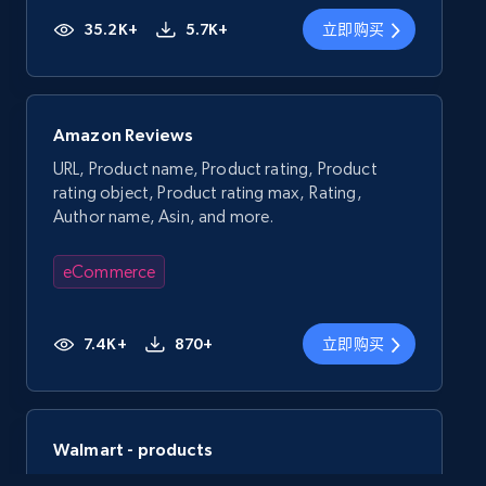
35.2K+
5.7K+
立即购买
Amazon Reviews
URL, Product name, Product rating, Product
rating object, Product rating max, Rating,
Author name, Asin, and more.
eCommerce
7.4K+
870+
立即购买
Walmart - products
URL, Final price, Sku, Currency, Gtin,