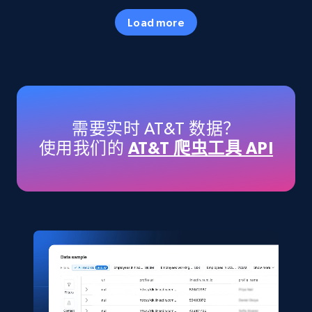
Specifications, Image urls, Top reviews, and
Load more
more.
eCommerce
5.6K+
874+
立即购买
需要实时 AT&T 数据？
使用我们的
AT&T 爬虫工具 API
TikTok Shop
URL, Title, Available, Description, Currency, Initial
price, Final price, Discount percent, and more.
eCommerce
5.4K+
667+
立即购买