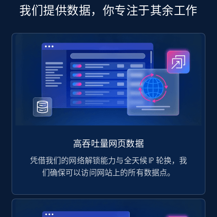
Manufacturer url, and more.
我们提供数据，你专注于其余工作
eCommerce
717+
91+
立即购买
高吞吐量网页数据
凭借我们的网络解锁能力与全天候 IP 轮换，我
们确保可以访问网站上的所有数据点。