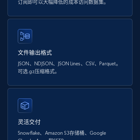
订阅即可以大幅降低的成本访问数据集。
URL, Sku, Breadcrumbs, Name, Rating, Review
count, Description, Image, and more.
eCommerce
897+
114+
立即购买
文件输出格式
JSON、NDJSON、JSON Lines、CSV、Parquet。
可选.gz压缩格式。
Sephora products
URL, ID, Name, Sku, In stock, Regular price,
Actual price, Unit price, and more.
eCommerce
灵活交付
Snowflake、Amazon S3存储桶、Google
877+
124+
立即购买