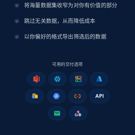
eCommerce
将海量数据集收窄为对你有价值的部分
2.5K+
378+
立即购买
跳过无关数据，从而降低成本
以你偏好的格式导出筛选后的数据
eBay
URL, Product id, Title, Seller name, Seller rating,
可用的交付选项
Seller reviews, Breadcrumbs, Root category, and
more.
eCommerce
2.5K+
358+
立即购买