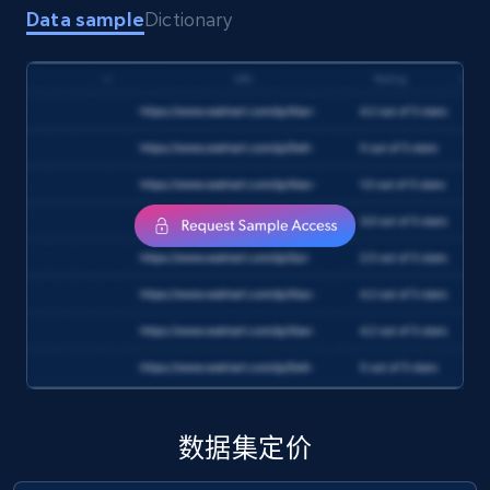
1.7K+
254+
立即购买
Data sample
Dictionary
Amazon products search
Asin, URL, Name, Sponsored, Initial price, Final
price, Currency, Sold, and more.
eCommerce
1.6K+
180+
立即购买
Target
数据集定价
URL, Product id, Title, Product description,
Rating, Reviews count, Initial price, Discount,