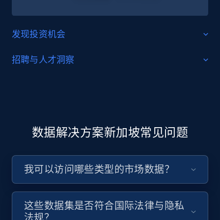
发现投资机会
评估企业增长与行业趋势，以数据驱动决策。对冲基
招聘与人才洞察
金、风投及金融机构希望强化投资分析时，可从
LinkedIn
数据集
以及其他以
即用型数据集
形式提供的 B2B 数据源
利用最新的公司、候选人及技能数据，为本地人才市场
中获得巨大价值。
筛选并丰富招聘漏斗。通过行业专属数据集，更高效地
进行寻源、预筛选与匹配。
立即购买
数据解决方案新加坡常见问题
立即购买
我可以访问哪些类型的市场数据？
这些数据集是否符合国际法律与隐私
法规？