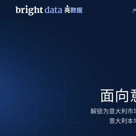
网页数据抓取 API
多模态训练
网页数据抓取 API
工具
网页解锁 API
视频与媒体数据
网页解锁 API
起价
$1/ 每1 次
告别封锁和验证码
获得取之不尽的视频，图片及更多内
免费套餐
第三方工具集成
Discover API
视频信息流——为 VLA 准备就绪
免费
起价
爬虫 API
$1/1k请求
始终在线的代理实时网页发现
获取持续、定向的网页视频，用于训
浏览器扩展
器人策略
搜索引擎结果页 API
搜索引擎 API
起价
数据包
代理网络检查
按需获取多引擎搜索结果
$1/ 每1 次
免费套餐
面向
为各行各业生成可直接用于LLM的数据
Google
Bing
Duckduckgo
Yandex
起价
网站地图
爬虫浏览器 API
爬虫浏览器 API
$5/GB
键启动内置隐匿模式的远程浏览器
解锁为意大利市
意大利本
代理基础设施
代理服务