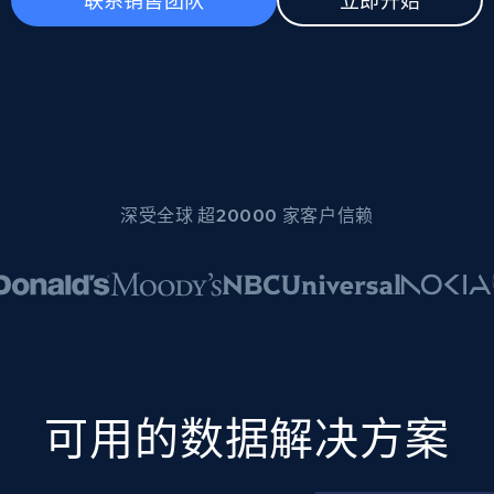
联系销售团队
立即开始
起价
数据中心代理
$0.9/IP
B
静态ISP代理
130万+ 超高速静态住宅代理
深受全球 超20000 家客户信赖
可用的数据解决方案