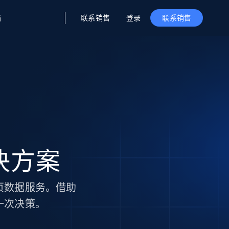
联系销售
登录
档
联系销售
据与洞察
据及洞察
源
公司
初创企业计划
零售情报
零售
新
起价
$2000/月
解锁实时电商洞察与AI驱动的业务推荐
洞察
联盟推荐
演示智能体
企业级数据服务
托管式数据
起价
为企业级数据收集量身定制
$1500/月
采集
信任中心
集成
Deep Lookup
测试版
Bright SDK
在海量级网页数据上运行复杂
决方案
查询
页数据服务。借助
一次决策。