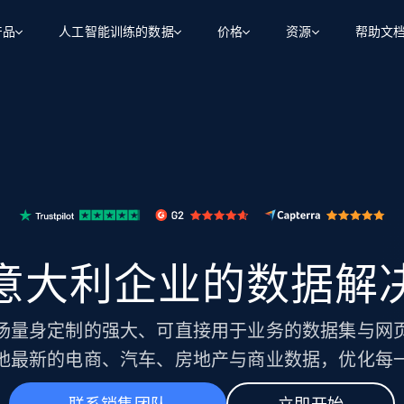
产品
人工智能训练的数据
价格
资源
帮助文
智能体 WEB 执行
数据源
数据源
数
数
资
学习中心
搜索及提取
抓取APIs
抓取APIs
起价
$1
$0.75/1k 记录条
请求
容
让 AI 应用具备搜索与爬取整个网络的能力
从 600+ 个网站获取实时数据
免费套餐
博客
领英
电商
社交媒体
ChatGPT
智能体浏览器
爬虫工作室定价
起价
爬虫工作室
练人形机
让智能体浏览网站并自动执行任务
$1/1k请求
案例研究
免费套餐
将任何网站转化为数据管道
亮数据 MCP
免费
起价
数据集
数据集
网络研讨会
站式工具包，全面解锁网页
请求
$250/100K 记录条
意大利企业的数据解
集
来自 600+ 个域名的预收集数据
起价
领英
电商
社交媒体
房地产
代理位置
缓存速递
$0.2/1k HTML
缓存速递
场量身定制的强大、可直接用于业务的数据集与网
实时网页数据，采集即交付
产品技术视频
地最新的电商、汽车、房地产与商业数据，优化每