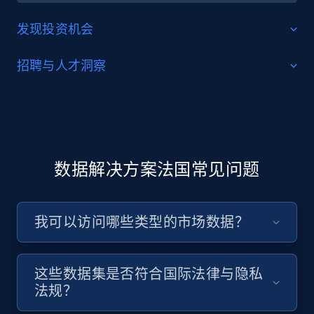
发现投资机会
评估企业增长与行业趋势，以数据驱动决策。对冲基
招聘与人才洞察
金、风投及金融机构希望强化投资分析时，可从
LinkedIn
数据集
以及其他以
即用型数据集
形式提供的 B2B 数据源
利用最新的公司、候选人及技能数据，为本地人才市场
中获得巨大价值。
筛选并丰富招聘漏斗。通过行业专属数据集，更高效地
进行寻源、预筛选与匹配。
立即购买
数据解决方案法国常见问题
立即购买
我可以访问哪些类型的市场数据？
这些数据集是否符合国际法律与隐私
法规？