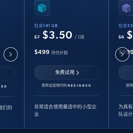
包含141 GB
包含33
$3.50
$
B
$7
/ GB
$6
$499
$99
月付计划
免费试用
使用此促销代码
RESIGB50
使
B50
非常适合使用量适中的小型企
为具有
我们的
业
队设计