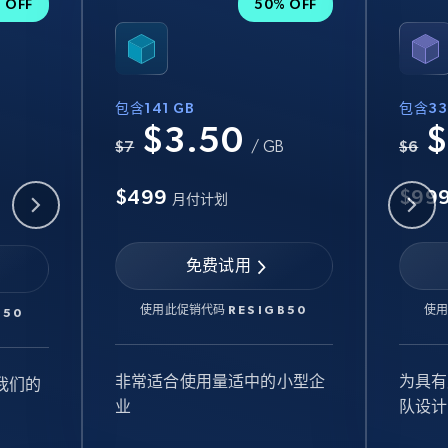
 OFF
50% OFF
包含141 GB
包含33
$3.50
$
B
$7
/ GB
$6
$499
$99
月付计划
免费试用
使用此促销代码
RESIGB50
使
B50
非常适合使用量适中的小型企
为具有
我们的
业
队设计