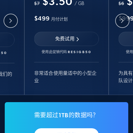
$3.50
$
B
$7
/ GB
$6
$499
$99
月付计划
免费试用
使用此促销代码
RESIGB50
使
B50
非常适合使用量适中的小型企
为具有
我们的
业
队设计
需要超过1TB的数据吗？