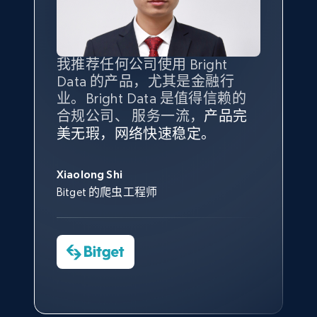
我推荐任何公司使用 Bright
最重要的是拥有
质量
最好、
数量
Data 的产品，尤其是金融行
最多的数据，而这正是 Bright
业。Bright Data 是值得信赖的
Data 和 tgndata 发挥作用的地
合规公司、 服务一流，
方。
产品完
Bright Data 拥有自有代理基础
根据我的使用体验，Bright Data
我们对与 Bright Data 的合作感
我们对 Bright Data 的
可靠性
印
美无瑕，网络快速稳定。
设施，助您持续获取网络数据。
的服务价值不可估量。Bright
到非常满意。各方面都很不错，
象深刻，对整体服务也非常满
此外，他们的网页解锁工具还能
Data 帮助我们采集了充足的公
网络非常稳定，而我们对其客户
意。我们与客户经理保持着定期
George Koutsoudopoulos
帮助您轻松绕过烦人的验证码
共网络数据以满足需求，并通过
服务和支持团队也非常认可。
沟通，他的协助对我们非常有帮
Xiaolong Shi
tgndata 的首席执行官 (CEO)
（CAPTCHA）。
其支持团队和开发团队，让我们
助。
Bitget 的爬虫工程师
对许多流程进行了优化。
Cheddi Rai
Nicholas Renotte
Yorgos Panzaris
AdRetreaver CEO
数据科学专家
Charmagne Cruz
Convert Group 的 CTO
—— Shopee Philippines Inc. 报告与分析、
点击观看
业务技术与定价负责人