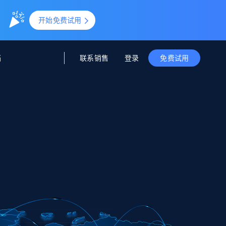
。
开始免费试用
联系销售
登录
档
免费试用
据与洞察
据及洞察
源
公司
初创企业计划
零售情报
零售
新
起价
$2000/月
解锁实时电商洞察与AI驱动的业务推荐
洞察
联盟推荐
演示智能体
企业级数据服务
托管式数据
起价
为企业级数据收集量身定制
$1500/月
采集
信任中心
集成
Deep Lookup
测试版
Bright SDK
在海量级网页数据上运行复杂
查询