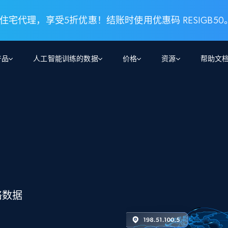
 住宅代理，享受5折优惠！结账时使用优惠码 RESIGB50
产品
人工智能训练的数据
价格
资源
帮助文
智能体 WEB 执行
数据源
数据源
数
数
资
学习中心
搜索及提取
抓取APIs
抓取APIs
起价
$1
$0.75/1k 记录条
请求
容
让 AI 应用具备搜索与爬取整个网络的能力
从 600+ 个网站获取实时数据
免费套餐
博客
领英
电商
社交媒体
ChatGPT
智能体浏览器
爬虫工作室定价
起价
爬虫工作室
练人形机
让智能体浏览网站并自动执行任务
$1/1k请求
案例研究
免费套餐
将任何网站转化为数据管道
亮数据 MCP
免费
起价
数据集
数据集
网络研讨会
站式工具包，全面解锁网页
请求
$250/100K 记录条
集
来自 600+ 个域名的预收集数据
络数据
起价
领英
电商
社交媒体
房地产
代理位置
缓存速递
$0.2/1k HTML
缓存速递
实时网页数据，采集即交付