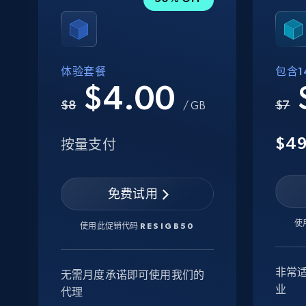
体验套餐
包含14
$4.00
$8
$7
/ GB
$4
按量支付
免费试用
使
使用此促销代码
RESIGB50
非常
无需月度承诺即可使用我们的
业
代理