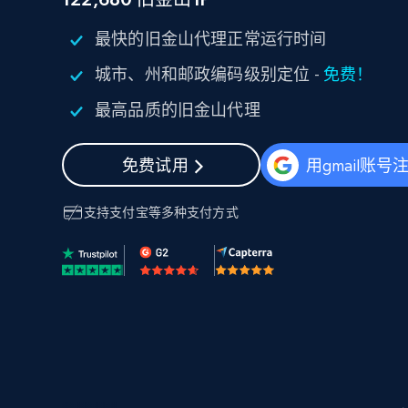
代理基础设施
最快的旧金山代理正常运行时间
代理服务
城市、州和邮政编码级别定位 -
免费！
动态代理
起价
$5
$2.5/G
免费套餐
动态代理
5折
最高品质的旧金山代理
超40000万 万高速真人住宅代理
起价
ISP 代理
$1.3/IP
数据中心代理
免费试用
用gmail账号
用于数据获取的高速代理
支持
支付宝
等多种支付方式