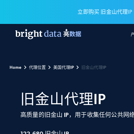
立即购买 旧金山代理IP
网页数据抓取 API
多模态训练
网页数据抓取 API
工具
Home
代理位置
美国代理IP
旧金山代理IP
网页解锁 API
视频与媒体数据
网页解锁 API
起价
$1/ 每1 次
告别封锁和验证码
获得取之不尽的视频，图片及更多内
免费套餐
第三方工具集成
Discover API
视频信息流——为 VLA 准备就绪
免费
起价
爬虫 API
$1/1k请求
始终在线的代理实时网页发现
获取持续、定向的网页视频，用于训
旧金山代理IP
浏览器扩展
器人策略
搜索引擎结果页 API
搜索引擎 API
起价
数据包
代理网络检查
按需获取多引擎搜索结果
$1/ 每1 次
免费套餐
为各行各业生成可直接用于LLM的数据
高质量的旧金山 IP，用于收集任何公共网
Google
Bing
Duckduckgo
Yandex
起价
网站地图
爬虫浏览器 API
爬虫浏览器 API
$5/GB
键启动内置隐匿模式的远程浏览器
122,680
旧金山 IP