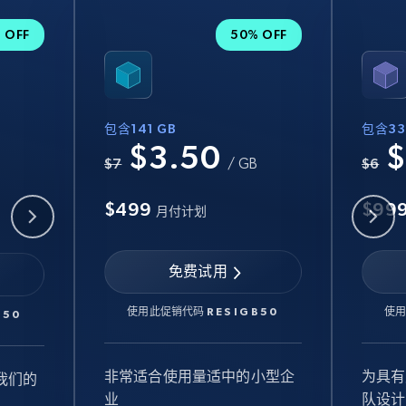
 OFF
50% OFF
包含141 GB
包含33
$3.50
$
B
$7
/ GB
$6
$499
$99
月付计划
免费试用
使用此促销代码
RESIGB50
使
B50
非常适合使用量适中的小型企
为具有
我们的
业
队设计