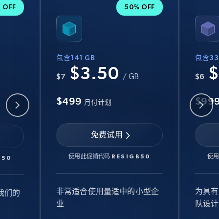
 OFF
50% OFF
包含141 GB
包含33
$3.50
$
B
$7
/ GB
$6
$499
$99
月付计划
免费试用
使用此促销代码
RESIGB50
使
B50
非常适合使用量适中的小型企
为具有
我们的
业
队设计