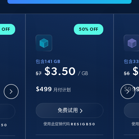
 OFF
50% OFF
包含141 GB
包含33
$3.50
$
B
$7
/ GB
$6
$499
$99
月付计划
免费试用
使用此促销代码
RESIGB50
使
B50