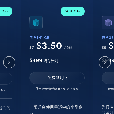
 OFF
50% OFF
包含141 GB
包含33
$3.50
$
B
$7
/ GB
$6
$499
$99
月付计划
免费试用
使用此促销代码
RESIGB50
使
B50
非常适合使用量适中的小型企
为具有
我们的
业
队设计