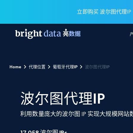
立即购买 波尔图代理IP
网页数据抓取 API
多模态训练
网页数据抓取 API
工具
Home
代理位置
葡萄牙代理IP
波尔图代理IP
网页解锁 API
视频与媒体数据
网页解锁 API
起价
$1/ 每1 次
告别封锁和验证码
获得取之不尽的视频，图片及更多内
免费套餐
第三方工具集成
Discover API
视频信息流——为 VLA 准备就绪
免费
起价
爬虫 API
$1/1k请求
始终在线的代理实时网页发现
获取持续、定向的网页视频，用于训
波尔图代理IP
浏览器扩展
器人策略
搜索引擎结果页 API
搜索引擎 API
起价
数据包
代理网络检查
按需获取多引擎搜索结果
$1/ 每1 次
免费套餐
为各行各业生成可直接用于LLM的数据
利用数量庞大的波尔图 IP 实现大规模网站
Google
Bing
Duckduckgo
Yandex
起价
网站地图
爬虫浏览器 API
爬虫浏览器 API
$5/GB
键启动内置隐匿模式的远程浏览器
17,058
波尔图 IPs