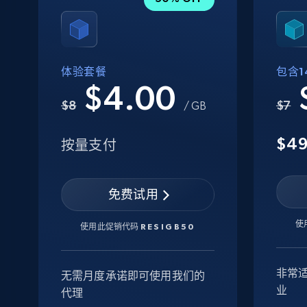
体验套餐
包含14
$4.00
$8
$7
/ GB
$4
按量支付
免费试用
使
使用此促销代码
RESIGB50
非常
无需月度承诺即可使用我们的
业
代理