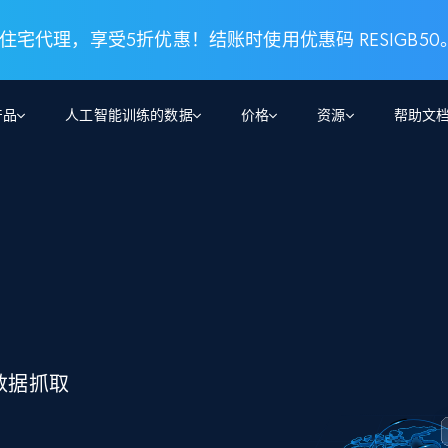
 住宅代理，享受5折优惠！结账时使用优惠码 RESIGB50
产品
人工智能训练的数据
价格
资源
帮助文
智能体 WEB 执行
数据源
数据源
数
数
资
学习中心
搜索及提取
抓取APIs
抓取APIs
起价
$1
$0.75/1k 记录条
请求
容
让 AI 应用具备搜索与爬取整个网络的能力
从 600+ 个网站获取实时数据
免费套餐
博客
领英
电商
社交媒体
ChatGPT
智能体浏览器
爬虫工作室定价
起价
爬虫工作室
练人形机
让智能体浏览网站并自动执行任务
$1/1k请求
案例研究
免费套餐
将任何网站转化为数据管道
亮数据 MCP
免费
起价
数据集
数据集
网络研讨会
站式工具包，全面解锁网页
请求
$250/100K 记录条
集
来自 600+ 个域名的预收集数据
数据抓取
起价
领英
电商
社交媒体
房地产
代理位置
缓存速递
$0.2/1k HTML
缓存速递
实时网页数据，采集即交付