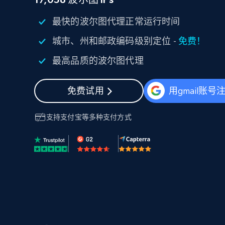
代理基础设施
最快的波尔图代理正常运行时间
代理服务
城市、州和邮政编码级别定位 -
免费！
动态代理
起价
$5
$2.5/G
免费套餐
动态代理
5折
最高品质的波尔图代理
超40000万 万高速真人住宅代理
起价
ISP 代理
$1.3/IP
数据中心代理
免费试用
用gmail账号
用于数据获取的高速代理
支持
支付宝
等多种支付方式