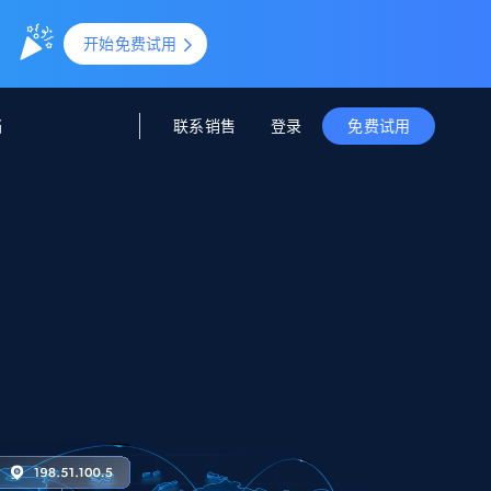
。
开始免费试用
联系销售
登录
档
免费试用
据与洞察
据及洞察
源
公司
初创企业计划
零售情报
零售
新
起价
$2000/月
解锁实时电商洞察与AI驱动的业务推荐
洞察
联盟推荐
演示智能体
企业级数据服务
托管式数据
起价
为企业级数据收集量身定制
$1500/月
采集
信任中心
集成
Deep Lookup
测试版
Bright SDK
在海量级网页数据上运行复杂
查询