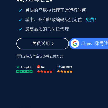
代理基础设施
最快的马尼拉代理正常运行时间
代理服务
城市、州和邮政编码级别定位 -
免费！
动态代理
起价
$5
$2.5/G
免费套餐
动态代理
5折
最高品质的马尼拉代理
超40000万 万高速真人住宅代理
起价
ISP 代理
$1.3/IP
数据中心代理
免费试用
用gmail账号
用于数据获取的高速代理
支持
支付宝
等多种支付方式