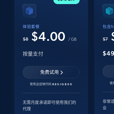
体验套餐
包含14
$4.00
$8
$7
/ GB
$4
按量支付
免费试用
使
使用此促销代码
RESIGB50
非常
无需月度承诺即可使用我们的
业
代理