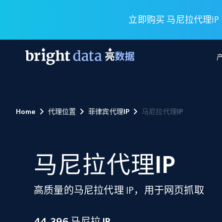
立即购买 马尼拉代理IP
网页数据抓取 API
多模态训练
网页数据抓取 API
工具
Home
代理位置
菲律宾代理IP
马尼拉代理IP
网页解锁 API
视频与媒体数据
网页解锁 API
起价
$1/ 每1 次
告别封锁和验证码
获得取之不尽的视频，图片及更多内
免费套餐
第三方工具集成
Discover API
视频信息流——为 VLA 准备就绪
免费
起价
爬虫 API
$1/1k请求
始终在线的代理实时网页发现
获取持续、定向的网页视频，用于训
马尼拉代理IP
浏览器扩展
器人策略
搜索引擎结果页 API
搜索引擎 API
起价
数据包
代理网络检查
按需获取多引擎搜索结果
$1/ 每1 次
免费套餐
为各行各业生成可直接用于LLM的数据
高质量的马尼拉代理 IP，用于网页抓取
Google
Bing
Duckduckgo
Yandex
起价
网站地图
爬虫浏览器 API
爬虫浏览器 API
$5/GB
键启动内置隐匿模式的远程浏览器
44,396
马尼拉 IP