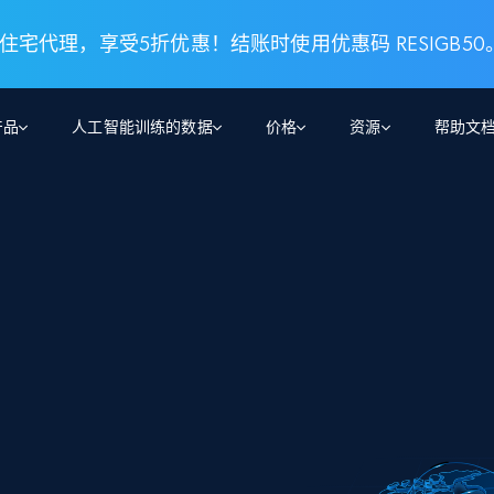
 住宅代理，享受5折优惠！结账时使用优惠码 RESIGB50
产品
人工智能训练的数据
价格
资源
帮助文
智能体 WEB 执行
数据源
数据源
数
数
资
学习中心
搜索及提取
抓取APIs
抓取APIs
起价
$1
$0.75/1k 记录条
请求
容
让 AI 应用具备搜索与爬取整个网络的能力
从 600+ 个网站获取实时数据
免费套餐
博客
领英
电商
社交媒体
ChatGPT
智能体浏览器
爬虫工作室定价
起价
爬虫工作室
练人形机
让智能体浏览网站并自动执行任务
$1/1k请求
案例研究
免费套餐
将任何网站转化为数据管道
亮数据 MCP
免费
起价
数据集
数据集
网络研讨会
站式工具包，全面解锁网页
请求
$250/100K 记录条
集
来自 600+ 个域名的预收集数据
起价
领英
电商
社交媒体
房地产
代理位置
缓存速递
$0.2/1k HTML
缓存速递
实时网页数据，采集即交付