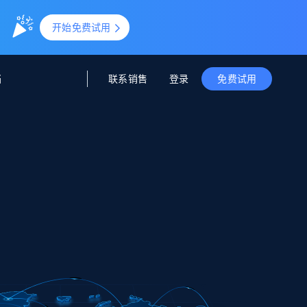
。
开始免费试用
联系销售
登录
档
免费试用
据与洞察
据及洞察
源
公司
初创企业计划
零售情报
零售
新
起价
$2000/月
解锁实时电商洞察与AI驱动的业务推荐
洞察
联盟推荐
演示智能体
企业级数据服务
托管式数据
起价
为企业级数据收集量身定制
$1500/月
采集
信任中心
集成
Deep Lookup
测试版
Bright SDK
在海量级网页数据上运行复杂
查询