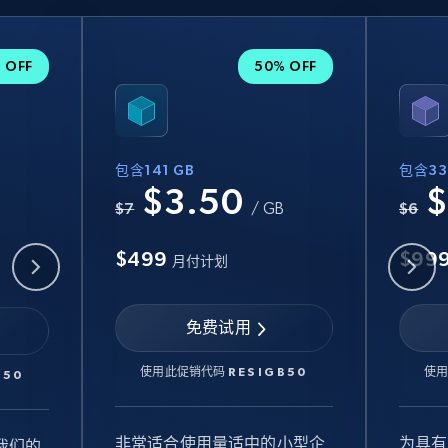
 OFF
50% OFF
包含141 GB
包含33
$3.50
$
B
$7
/ GB
$6
$499
$99
月付计划
免费试用
使用此促销代码
RESIGB50
使
B50
非常适合使用量适中的小型企
为具有
我们的