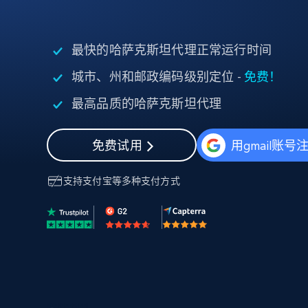
代理基础设施
代理服务
最快的哈萨克斯坦代理正常运行时间
动态代理
起价
$5
$2.5/G
免费套餐
动态代理
城市、州和邮政编码级别定位 -
免费！
5折
超40000万 万高速真人住宅代理
起价
ISP 代理
最高品质的哈萨克斯坦代理
$1.3/IP
数据中心代理
用于数据获取的高速代理
免费试用
用gmail账号
支持
支付宝
等多种支付方式