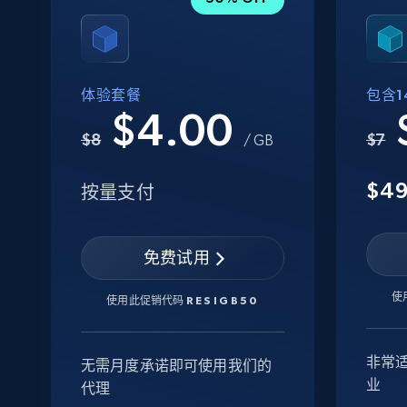
体验套餐
包含14
$4.00
$8
$7
/ GB
$4
按量支付
免费试用
使
使用此促销代码
RESIGB50
非常
无需月度承诺即可使用我们的
业
代理