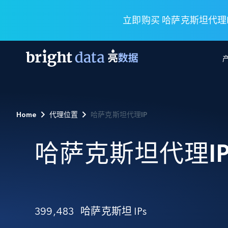
立即购买 哈萨克斯坦代理I
网页数据抓取 API
多模态训练
网页数据抓取 API
工具
Home
代理位置
哈萨克斯坦代理IP
网页解锁 API
视频与媒体数据
网页解锁 API
起价
$1/ 每1 次
告别封锁和验证码
获得取之不尽的视频，图片及更多内
免费套餐
第三方工具集成
哈萨克斯坦代理I
Discover API
视频信息流——为 VLA 准备就绪
免费
起价
爬虫 API
$1/1k请求
始终在线的代理实时网页发现
获取持续、定向的网页视频，用于训
浏览器扩展
器人策略
搜索引擎结果页 API
搜索引擎 API
起价
数据包
代理网络检查
按需获取多引擎搜索结果
$1/ 每1 次
免费套餐
为各行各业生成可直接用于LLM的数据
Google
Bing
Duckduckgo
Yandex
起价
网站地图
爬虫浏览器 API
爬虫浏览器 API
399,483
哈萨克斯坦 IPs
$5/GB
键启动内置隐匿模式的远程浏览器