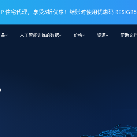
P 住宅代理，享受5折优惠！结账时使用优惠码 RESIGB5
产品
人工智能训练的数据
价格
资源
帮助文
智能体 WEB 执行
数据源
数据源
数
数
资
学习中心
搜索及提取
抓取APIs
抓取APIs
起价
$1
$0.75/1k 记录条
请求
容
让 AI 应用具备搜索与爬取整个网络的能力
从 600+ 个网站获取实时数据
免费套餐
博客
领英
电商
社交媒体
ChatGPT
P
智能体浏览器
爬虫工作室定价
起价
爬虫工作室
练人形机
让智能体浏览网站并自动执行任务
$1/1k请求
案例研究
免费套餐
将任何网站转化为数据管道
亮数据 MCP
免费
起价
数据集
数据集
网络研讨会
站式工具包，全面解锁网页
请求
$250/100K 记录条
集
来自 600+ 个域名的预收集数据
起价
领英
电商
社交媒体
房地产
代理位置
缓存速递
$0.2/1k HTML
缓存速递
实时网页数据，采集即交付