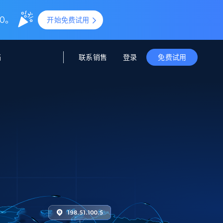
0。
开始免费试用
联系销售
登录
档
免费试用
据与洞察
据及洞察
源
公司
初创企业计划
零售情报
零售
新
起价
$2000/月
解锁实时电商洞察与AI驱动的业务推荐
洞察
联盟推荐
演示智能体
企业级数据服务
托管式数据
起价
为企业级数据收集量身定制
$1500/月
采集
信任中心
集成
Deep Lookup
测试版
Bright SDK
在海量级网页数据上运行复杂
查询