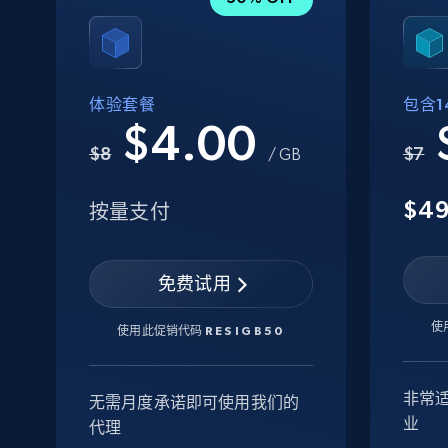
体验套餐
包含14
$4.00
$8
$7
/ GB
$4
按量支付
免费试用
使
使用此促销代码
RESIGB50
非常
无需月度承诺即可使用我们的
业
代理