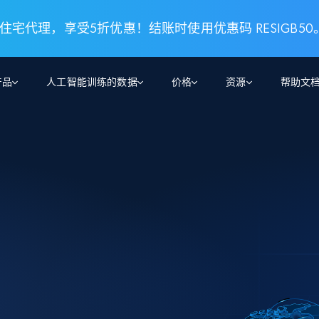
 住宅代理，享受5折优惠！结账时使用优惠码 RESIGB50
产品
人工智能训练的数据
价格
资源
帮助文
智能体 WEB 执行
数据源
数据源
数
数
资
学习中心
搜索及提取
抓取APIs
抓取APIs
起价
$1
$0.75/1k 记录条
请求
容
让 AI 应用具备搜索与爬取整个网络的能力
从 600+ 个网站获取实时数据
免费套餐
博客
领英
电商
社交媒体
ChatGPT
智能体浏览器
爬虫工作室定价
起价
爬虫工作室
练人形机
让智能体浏览网站并自动执行任务
$1/1k请求
案例研究
免费套餐
将任何网站转化为数据管道
亮数据 MCP
免费
起价
数据集
数据集
网络研讨会
站式工具包，全面解锁网页
请求
$250/100K 记录条
集
来自 600+ 个域名的预收集数据
起价
领英
电商
社交媒体
房地产
代理位置
缓存速递
$0.2/1k HTML
缓存速递
实时网页数据，采集即交付