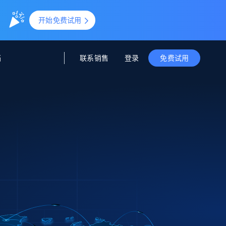
。
开始免费试用
联系销售
登录
档
免费试用
据与洞察
据及洞察
源
公司
初创企业计划
零售情报
零售
新
起价
$2000/月
解锁实时电商洞察与AI驱动的业务推荐
洞察
联盟推荐
演示智能体
企业级数据服务
托管式数据
起价
为企业级数据收集量身定制
$1500/月
采集
信任中心
集成
Deep Lookup
测试版
Bright SDK
在海量级网页数据上运行复杂
查询