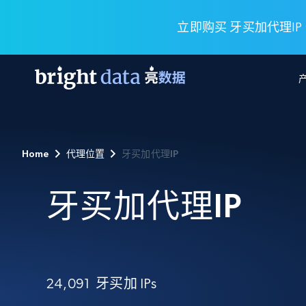
立即购买 牙买加代理IP
网页数据抓取 API
多模态训练
网页数据抓取 API
工具
Home
代理位置
牙买加代理IP
网页解锁 API
视频与媒体数据
网页解锁 API
起价
$1/ 每1 次
告别封锁和验证码
获得取之不尽的视频，图片及更多内
免费套餐
第三方工具集成
牙买加代理IP
Discover API
视频信息流——为 VLA 准备就绪
免费
起价
爬虫 API
$1/1k请求
始终在线的代理实时网页发现
获取持续、定向的网页视频，用于训
浏览器扩展
器人策略
搜索引擎结果页 API
搜索引擎 API
起价
数据包
代理网络检查
按需获取多引擎搜索结果
$1/ 每1 次
免费套餐
为各行各业生成可直接用于LLM的数据
Google
Bing
Duckduckgo
Yandex
起价
网站地图
爬虫浏览器 API
爬虫浏览器 API
24,091
牙买加 IPs
$5/GB
键启动内置隐匿模式的远程浏览器