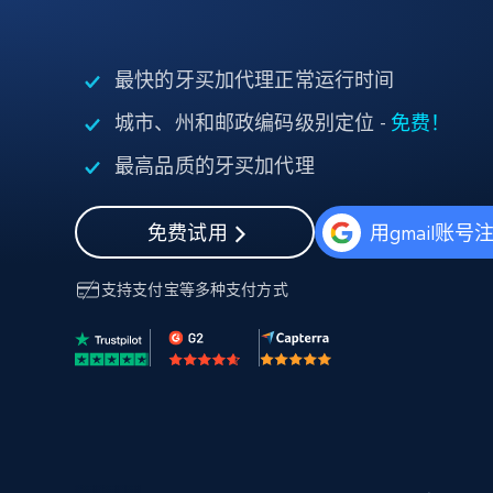
代理基础设施
代理服务
最快的牙买加代理正常运行时间
动态代理
起价
$5
$2.5/G
免费套餐
动态代理
城市、州和邮政编码级别定位 -
免费！
5折
超40000万 万高速真人住宅代理
起价
ISP 代理
最高品质的牙买加代理
$1.3/IP
数据中心代理
用于数据获取的高速代理
免费试用
用gmail账号
支持
支付宝
等多种支付方式