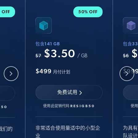
 OFF
50% OFF
包含141 GB
包含33
$3.50
$
B
$7
/ GB
$6
$499
$99
月付计划
免费试用
使用此促销代码
RESIGB50
使
B50
非常适合使用量适中的小型企
为具有
我们的
业
队设计