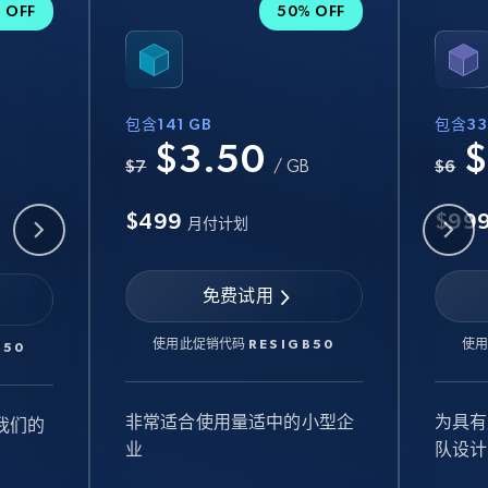
 OFF
50% OFF
包含141 GB
包含33
$3.50
$
B
$7
/ GB
$6
$499
$99
月付计划
免费试用
使用此促销代码
RESIGB50
使
B50
非常适合使用量适中的小型企
为具有
我们的
业
队设计