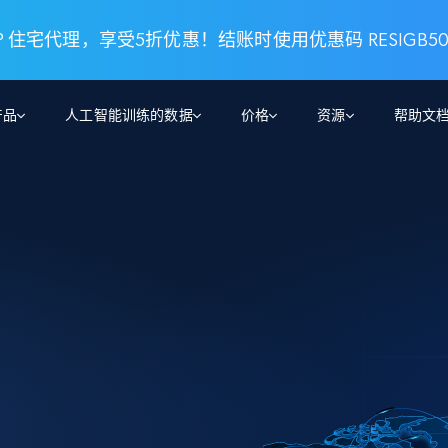
 住宅代理，享受5折优惠！结账时使用优惠码 RESIGB5
产品
人工智能训练的数据
价格
资源
帮助文
智能体 WEB 执行
数据源
数据源
数
数
资
学习中心
搜索及提取
抓取APIs
抓取APIs
起价
$1
$0.75/1k 记录条
请求
容
让 AI 应用具备搜索与爬取整个网络的能力
从 600+ 个网站获取实时数据
免费套餐
博客
领英
电商
社交媒体
ChatGPT
智能体浏览器
爬虫工作室定价
起价
爬虫工作室
练人形机
让智能体浏览网站并自动执行任务
$1/1k请求
案例研究
免费套餐
将任何网站转化为数据管道
亮数据 MCP
免费
起价
数据集
数据集
网络研讨会
站式工具包，全面解锁网页
请求
$250/100K 记录条
集
来自 600+ 个域名的预收集数据
起价
领英
电商
社交媒体
房地产
代理位置
缓存速递
$0.2/1k HTML
缓存速递
实时网页数据，采集即交付