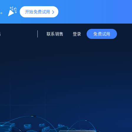
0。
开始免费试用
联系销售
登录
档
免费试用
据与洞察
据及洞察
源
公司
初创企业计划
零售情报
零售
新
起价
$2000/月
解锁实时电商洞察与AI驱动的业务推荐
洞察
联盟推荐
演示智能体
企业级数据服务
托管式数据
起价
为企业级数据收集量身定制
$1500/月
采集
信任中心
集成
Deep Lookup
测试版
Bright SDK
在海量级网页数据上运行复杂
查询