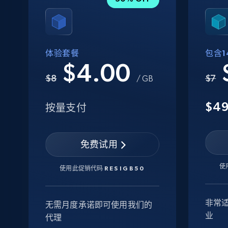
体验套餐
包含14
$4.00
$8
$7
/ GB
$4
按量支付
免费试用
使
使用此促销代码
RESIGB50
非常
无需月度承诺即可使用我们的
业
代理