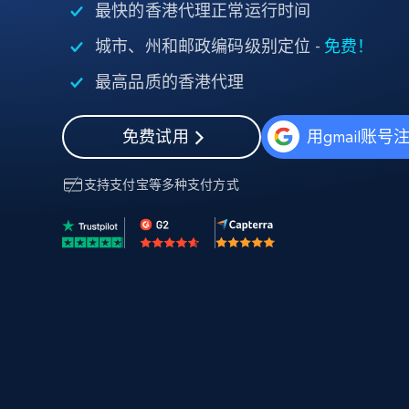
最快的香港代理正常运行时间
代理基础设施
城市、州和邮政编码级别定位 -
免费！
代理服务
动态代理
起价
最高品质的香港代理
$5
$2.5/G
免费套餐
动态代理
5折
超40000万 万高速真人住宅代理
起价
ISP 代理
免费试用
用gmail账号
$1.3/IP
数据中心代理
用于数据获取的高速代理
支持
支付宝
等多种支付方式