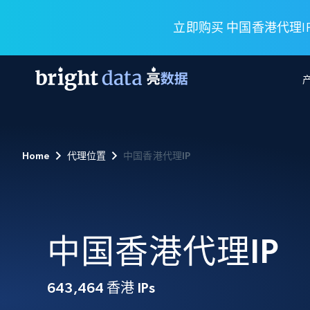
立即购买 中国香港代理IP
网页数据抓取 API
多模态训练
网页数据抓取 API
工具
Home
代理位置
中国香港代理IP
网页解锁 API
视频与媒体数据
网页解锁 API
起价
$1/ 每1 次
告别封锁和验证码
获得取之不尽的视频，图片及更多内
免费套餐
第三方工具集成
Discover API
视频信息流——为 VLA 准备就绪
免费
起价
爬虫 API
$1/1k请求
始终在线的代理实时网页发现
获取持续、定向的网页视频，用于训
浏览器扩展
器人策略
搜索引擎结果页 API
中国香港代理IP
搜索引擎 API
起价
数据包
代理网络检查
按需获取多引擎搜索结果
$1/ 每1 次
免费套餐
为各行各业生成可直接用于LLM的数据
Google
Bing
Duckduckgo
Yandex
起价
网站地图
爬虫浏览器 API
爬虫浏览器 API
643,464
香港 IPs
$5/GB
键启动内置隐匿模式的远程浏览器