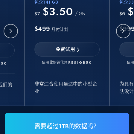
包含141 GB
包含33
$3.50
$
B
$7
/ GB
$6
$499
$99
月付计划
免费试用
使用此促销代码
RESIGB50
使
B50
非常适合使用量适中的小型企
为具有
我们的
业
队设计
需要超过1TB的数据吗？