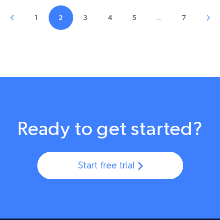
1
2
3
4
5
…
7
Ready to get started?
Start free trial