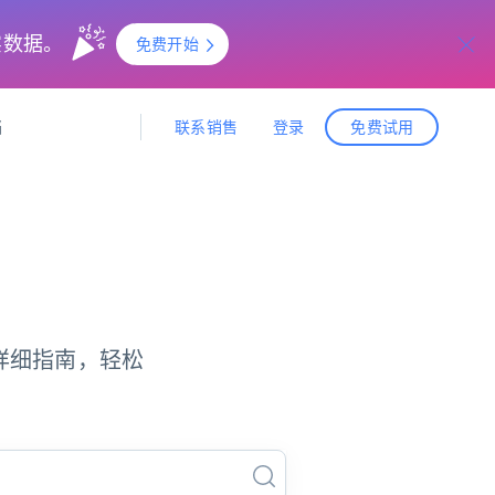
实数据。
免费开始
联系销售
登录
档
免费试用
据与洞察
据及洞察
源
公司
初创企业计划
零售情报
零售
新
起价
$2000/月
解锁实时电商洞察与AI驱动的业务推荐
洞察
联盟推荐
演示智能体
企业级数据服务
托管式数据
起价
为企业级数据收集量身定制
$1500/月
采集
信任中心
的详细指南，轻松
集成
Deep Lookup
测试版
Bright SDK
在海量级网页数据上运行复杂
查询