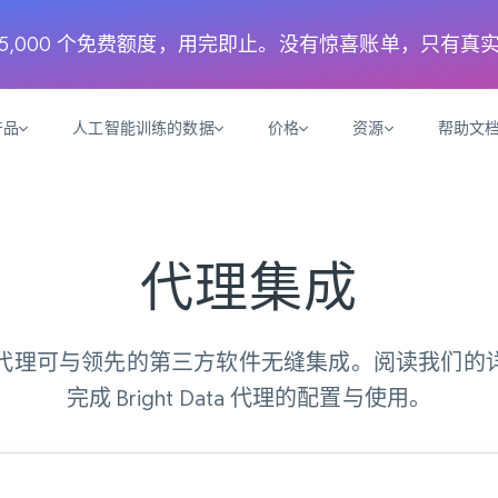
月 5,000 个免费额度，用完即止。没有惊喜账单，只有真
产品
人工智能训练的数据
价格
资源
帮助文
智能体 WEB 执行
数据源
数据源
数
数
资
学习中心
搜索及提取
抓取APIs
抓取APIs
代理集成
起价
$1
$0.75/1k 记录条
请求
容
让 AI 应用具备搜索与爬取整个网络的能力
从 600+ 个网站获取实时数据
免费套餐
博客
领英
电商
社交媒体
ChatGPT
智能体浏览器
爬虫工作室定价
起价
爬虫工作室
练人形机
让智能体浏览网站并自动执行任务
$1/1k请求
案例研究
免费套餐
Data 的代理可与领先的第三方软件无缝集成。阅读我们
将任何网站转化为数据管道
亮数据 MCP
免费
起价
完成 Bright Data 代理的配置与使用。
数据集
数据集
网络研讨会
站式工具包，全面解锁网页
请求
$250/100K 记录条
集
来自 600+ 个域名的预收集数据
起价
领英
电商
社交媒体
房地产
代理位置
缓存速递
$0.2/1k HTML
缓存速递
实时网页数据，采集即交付