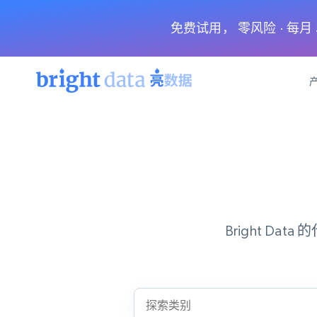
免费试用， 零风险 · 每
网页数据抓取 API
多模态训练
网页数据抓取 API
工具
网页解锁 API
视频与媒体数据
网页解锁 API
起价
$1/ 每1 次
告别封锁和验证码
获得取之不尽的视频，图片及更多内
免费套餐
第三方工具集成
Discover API
视频信息流——为 VLA 准备就绪
免费
起价
爬虫 API
$1/1k请求
始终在线的代理实时网页发现
获取持续、定向的网页视频，用于训
浏览器扩展
Bright 
器人策略
搜索引擎结果页 API
搜索引擎 API
起价
数据包
代理网络检查
按需获取多引擎搜索结果
$1/ 每1 次
免费套餐
为各行各业生成可直接用于LLM的数据
Google
Bing
Duckduckgo
Yandex
起价
网站地图
爬虫浏览器 API
爬虫浏览器 API
$5/GB
键启动内置隐匿模式的远程浏览器