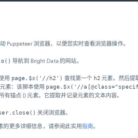
 Puppeteer 浏览器，以便您实时查看浏览器操作。
to()
导航到 Bright Data 的网站。
使用
page.$x('//h2')
查找第一个
h2
元素。然后提
元素
：该脚本使用
page.$x('//a[@class="speci
所有锚点 (
) 元素。它提取并记录元素的文本内容。
ser.close()
关闭浏览器。
择元素的更多详细信息，请参阅此实用
指南
。