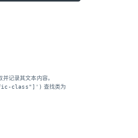
取并记录其文本内容。
fic-class"]')
查找类为