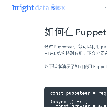
网页数据抓取 API
多模态训练
网页数据抓取 API
如何在 Puppe
工具
网页解锁 API
视频与媒体数据
网页解锁 API
起价
$1/ 每1 次
告别封锁和验证码
获得取之不尽的视频，图片及更多内
免费套餐
第三方工具集成
通过 Puppeteer，您可以利用
pa
Discover API
视频信息流——为 VLA 准备就绪
免费
起价
HTML 结构特别有用。下文介绍在 P
爬虫 API
$1/1k请求
始终在线的代理实时网页发现
获取持续、定向的网页视频，用于训
浏览器扩展
器人策略
搜索引擎结果页 API
搜索引擎 API
起价
以下脚本演示了如何使用 Puppete
数据包
代理网络检查
按需获取多引擎搜索结果
$1/ 每1 次
免费套餐
为各行各业生成可直接用于LLM的数据
Google
Bing
Duckduckgo
Yandex
起价
网站地图
爬虫浏览器 API
爬虫浏览器 API
$5/GB
键启动内置隐匿模式的远程浏览器
const puppeteer = req
代理基础设施
(async () => {

代理服务
  const browser = await puppeteer.launch({ headless: false });
