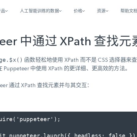
产品
人工智能训练的数据
价格
资源
帮助文
智能体 WEB 执行
数据源
数据源
数
数
资
teer 中通过 XPath 查找
学习中心
搜索及提取
抓取APIs
抓取APIs
起价
$1
$0.75/1k 记录条
请求
容
让 AI 应用具备搜索与爬取整个网络的能力
从 600+ 个网站获取实时数据
免费套餐
博客
ge.$x()
函数轻松地使用 XPath 而不是 CSS 选择
领英
电商
社交媒体
ChatGPT
智能体浏览器
爬虫工作室定价
起价
uppeteer 中使用 XPath 的更详细、更高效的方法。
爬虫工作室
练人形机
让智能体浏览网站并自动执行任务
$1/1k请求
案例研究
免费套餐
将任何网站转化为数据管道
亮数据 MCP
免费
起价
er 通过 XPath 查找元素并与其交互：
数据集
数据集
网络研讨会
站式工具包，全面解锁网页
请求
$250/100K 记录条
集
来自 600+ 个域名的预收集数据
起价
领英
电商
社交媒体
房地产
代理位置
缓存速递
$0.2/1k HTML
缓存速递
实时网页数据，采集即交付
产品技术视频
uire('puppeteer');
