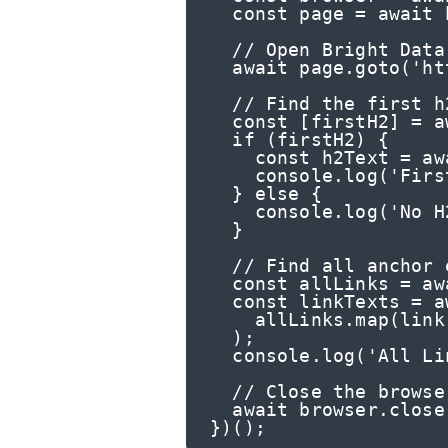
动态代理
起价
  const page = await browser.newPage();

$5
$2.5/G
免费套餐
动态代理
5折
  // Open Bright Data's website

超40000万 万高速真人住宅代理
起价
ISP 代理
  await page.goto('https://brightdata.com');

$1.3/IP
数据中心代理
用于数据获取的高速代理
  // Find the first h2 element using XPath

  const [firstH2] = await page.$x('//h2');

  if (firstH2) {

    const h2Text = await page.evaluate(el => el.textContent, firstH2);

    console.log('First H2 Text:', h2Text);

  } else {

    console.log('No H2 element found');

  }

  // Find all anchor elements with a specific class using XPath

  const allLinks = await page.$x('//a[@class="specific-class"]');

  const linkTexts = await Promise.all(

    allLinks.map(link => page.evaluate(el => el.textContent, link))

  );

  console.log('All Links with specific class:', linkTexts);

  // Close the browser

  await browser.close();

})();