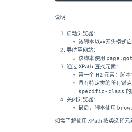
说明
启动浏览器
：
该脚本以非无头模式启动
导航至网站
：
该脚本使用
page.go
通过 XPath 查找元素
：
第一个 H2 元素
：脚本
具有特定类的所有锚点
specific-class
的
关闭浏览器
：
最后，脚本使用
brow
如需了解使用 XPath 按类选