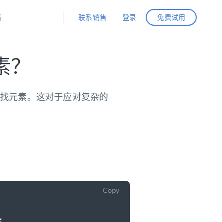
联系销售
登录
档
免费试用
据与洞察
据及洞察
源
元素？
公司
初创企业计划
零售情报
零售
新
起价
$2000/月
解锁实时电商洞察与AI驱动的业务推荐
洞察
联盟推荐
器来查找元素。这对于应对复杂的
演示智能体
企业级数据服务
托管式数据
起价
为企业级数据收集量身定制
$1500/月
采集
信任中心
集成
Deep Lookup
测试版
Bright SDK
在海量级网页数据上运行复杂
查询
Copy