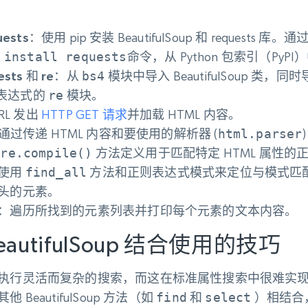
uests
：使用 pip 安装 BeautifulSoup 和 requests 库。
 install requests
命令，从 Python 包索引（Py
sts 和 re
：从
bs4
模块中导入 BeautifulSoup 类，
正则表达式的
re
模块。
RL 发出
HTTP GET 请求
并加载 HTML 内容。
通过传递 HTML 内容和要使用的解析器 (
html.parser
用
re.compile()
方法定义用于匹配特定 HTML 属性的
使用
find_all
方法和正则表达式模式来定位与模式匹
 开头的元素。
：遍历所找到的元素列表并打印每个元素的文本内容。
utifulSoup 结合使用的技巧
执行灵活而复杂的搜索，而这在标准属性搜索中很难实
BeautifulSoup 方法（如
find
和
select
）相结合