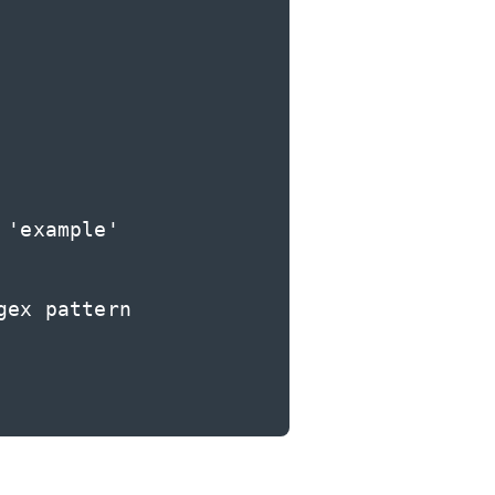
'example'

ex pattern
