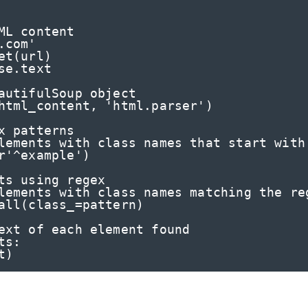
ML content

com'

t(url)

e.text

autifulSoup object

html_content, 'html.parser')

x patterns

lements with class names that start with 
r'^example')

ts using regex

lements with class names matching the reg
all(class_=pattern)

ext of each element found

s:

xt)