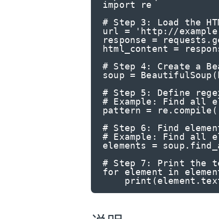
import re

# Step 3: Load the HT
url = 'http://example.
response = requests.ge
html_content = respons
# Step 4: Create a Be
soup = BeautifulSoup(
# Step 5: Define rege
# Example: Find all e
pattern = re.compile(
# Step 6: Find elemen
# Example: Find all e
elements = soup.find_
# Step 7: Print the t
for element in element
    print(element.te