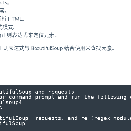
起价
ests。
数据中心代理
$0.9/IP
B
静态ISP代理
内容。
130万+ 超高速静态住宅代理
以解析 HTML。
式模式。
 方法结合正则表达式来定位元素。
达式与 BeautifulSoup 结合使用来查找元素。
utifulSoup and requests

or command prompt and run the following c
lsoup4



tifulSoup, requests, and re (regex module
fulSoup
