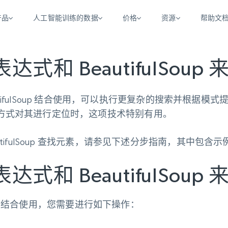
产品
人工智能训练的数据
价格
资源
帮助文
智能体 WEB 执行
数据源
数据源
数
数
资
式和 BeautifulSoup
学习中心
搜索及提取
抓取APIs
抓取APIs
起价
$1
$0.75/1k 记录条
请求
容
让 AI 应用具备搜索与爬取整个网络的能力
从 600+ 个网站获取实时数据
免费套餐
博客
utifulSoup 结合使用，可以执行更复杂的搜索并根据模式
领英
电商
社交媒体
ChatGPT
智能体浏览器
爬虫工作室定价
起价
方式对其进行定位时，这项技术特别有用。
爬虫工作室
练人形机
让智能体浏览网站并自动执行任务
$1/1k请求
案例研究
免费套餐
将任何网站转化为数据管道
亮数据 MCP
免费
起价
utifulSoup 查找元素，请参见下述分步指南，其中包
数据集
数据集
网络研讨会
站式工具包，全面解锁网页
请求
$250/100K 记录条
集
来自 600+ 个域名的预收集数据
起价
领英
电商
社交媒体
房地产
代理位置
缓存速递
式和 BeautifulSoup
$0.2/1k HTML
缓存速递
实时网页数据，采集即交付
产品技术视频
Soup 结合使用，您需要进行如下操作：