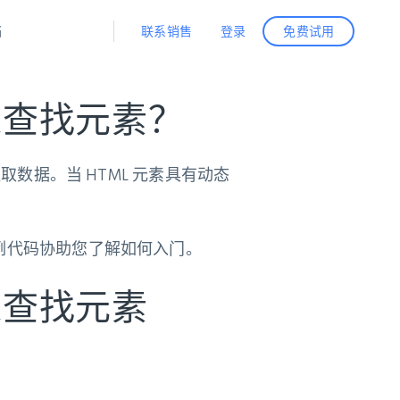
联系销售
登录
档
免费试用
据与洞察
据及洞察
源
 来查找元素？
公司
初创企业计划
零售情报
零售
新
起价
$2000/月
解锁实时电商洞察与AI驱动的业务推荐
洞察
联盟推荐
提取数据。当 HTML 元素具有动态
演示智能体
企业级数据服务
托管式数据
起价
为企业级数据收集量身定制
$1500/月
采集
信任中心
集成
Deep Lookup
测试版
含示例代码协助您了解如何入门。
Bright SDK
在海量级网页数据上运行复杂
查询
 来查找元素