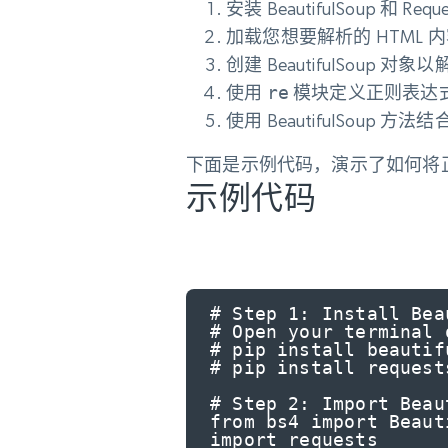
动态代理
起价
安装 BeautifulSoup 和 Requ
$5
$2.5/G
免费套餐
动态代理
5折
加载您想要解析的 HTML 
超40000万 万高速真人住宅代理
起价
创建 BeautifulSoup 对象
ISP 代理
$1.3/IP
数据中心代理
使用
re
模块定义正则表达
用于数据获取的高速代理
使用 BeautifulSoup
下面是示例代码，演示了如何将正则表
示例代码
# Step 1: Install Bea
# Open your terminal 
# pip install beautifu
# pip install requests
# Step 2: Import Beau
from bs4 import Beauti
import requests
