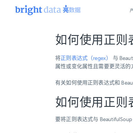
网页数据抓取 API
多模态训练
网页数据抓取 API
如何使用正则表达
工具
网页解锁 API
视频与媒体数据
网页解锁 API
起价
$1/ 每1 次
告别封锁和验证码
获得取之不尽的视频，图片及更多内
免费套餐
第三方工具集成
将
正则表达式（regex）
与 Bea
Discover API
视频信息流——为 VLA 准备就绪
免费
起价
属性或变化属性且需要更灵活的
爬虫 API
$1/1k请求
始终在线的代理实时网页发现
获取持续、定向的网页视频，用于训
浏览器扩展
器人策略
搜索引擎结果页 API
搜索引擎 API
起价
有关如何使用正则表达式和 Bea
数据包
代理网络检查
按需获取多引擎搜索结果
$1/ 每1 次
免费套餐
为各行各业生成可直接用于LLM的数据
Google
Bing
Duckduckgo
Yandex
起价
网站地图
爬虫浏览器 API
如何使用正则表达
爬虫浏览器 API
$5/GB
键启动内置隐匿模式的远程浏览器
代理基础设施
要将正则表达式与 Beautiful
代理服务