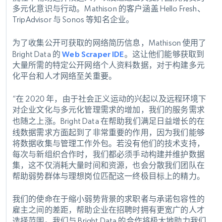
多元化意识与行动。Mathison 的客户涵盖 Hello Fresh、
TripAdvisor 与 Sonos 等知名企业。
为了
收集公开可获取的网络简历信息
，Mathison 使用了
Bright Data 的
Web Scraper IDE
。这让他们能够获取到
大量所需的特定公开网络个人资料数据，对于构建多元
化平台和人才网络至关重要。
“在 2020 年，由于社会正义运动的兴起以及远程环境下
对企业文化与多元化管理需求的增加，我们的服务需求
也随之上涨。Bright Data 在
帮助我们满足日益增长的在
线数据需求
方面起到了非常重要的作用，因为我们能够
将数据收集与管理工作外包。若没有他们的技术支持，
每次与新组织合作时，我们都必须手动构建并维护数据
集，这不仅消耗大量时间和资源，也会分散我们团队在
帮助弱势群体与理想岗位匹配这一终极目标上的精力。
我们的使命在于缩小弱势背景的求职者与承诺包容性的
雇主之间的差距，帮助企业在招聘时拥有更宽广的人才
选择范围。我们与 Bright Data 的合作将极大地助力我们