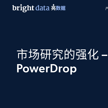
网页数据抓取 API
多模态训练
网页数据抓取 API
工具
网页解锁 API
视频与媒体数据
网页解锁 API
起价
$1/ 每1 次
告别封锁和验证码
获得取之不尽的视频，图片及更多内
免费套餐
第三方工具集成
市场研究的强化 –
Discover API
视频信息流——为 VLA 准备就绪
免费
起价
爬虫 API
$1/1k请求
始终在线的代理实时网页发现
获取持续、定向的网页视频，用于训
浏览器扩展
器人策略
搜索引擎结果页 API
PowerDrop
搜索引擎 API
起价
数据包
代理网络检查
按需获取多引擎搜索结果
$1/ 每1 次
免费套餐
为各行各业生成可直接用于LLM的数据
Google
Bing
Duckduckgo
Yandex
起价
网站地图
爬虫浏览器 API
爬虫浏览器 API
$5/GB
键启动内置隐匿模式的远程浏览器
代理基础设施
代理服务