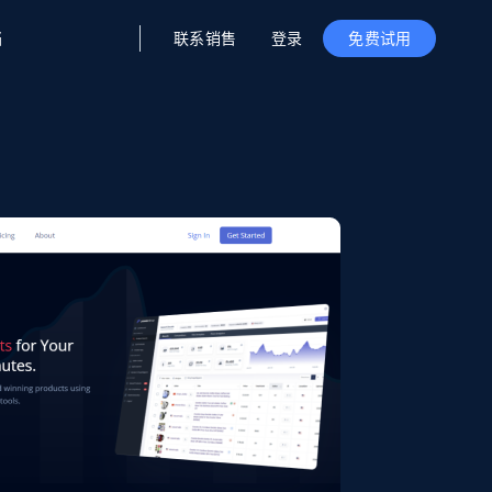
联系销售
登录
档
免费试用
据与洞察
据及洞察
源
公司
初创企业计划
零售情报
零售
新
起价
$2000/月
解锁实时电商洞察与AI驱动的业务推荐
洞察
联盟推荐
演示智能体
企业级数据服务
托管式数据
起价
为企业级数据收集量身定制
$1500/月
采集
信任中心
集成
Deep Lookup
测试版
Bright SDK
在海量级网页数据上运行复杂
查询