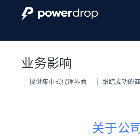
动态代理
起价
$5
$2.5/G
免费套餐
动态代理
5折
超40000万 万高速真人住宅代理
起价
ISP 代理
$1.3/IP
数据中心代理
用于数据获取的高速代理
业务影响
提供集中式代理界面
跟踪成功的
关于公