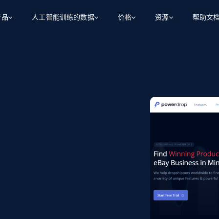
产品
人工智能训练的数据
价格
资源
帮助文
智能体 WEB 执行
数据源
数据源
数
数
资
学习中心
搜索及提取
抓取APIs
抓取APIs
起价
$1
$0.75/1k 记录条
请求
容
让 AI 应用具备搜索与爬取整个网络的能力
从 600+ 个网站获取实时数据
免费套餐
博客
领英
电商
社交媒体
ChatGPT
智能体浏览器
爬虫工作室定价
起价
爬虫工作室
练人形机
让智能体浏览网站并自动执行任务
$1/1k请求
案例研究
免费套餐
将任何网站转化为数据管道
亮数据 MCP
免费
起价
数据集
数据集
网络研讨会
站式工具包，全面解锁网页
请求
$250/100K 记录条
集
来自 600+ 个域名的预收集数据
起价
领英
电商
社交媒体
房地产
代理位置
缓存速递
$0.2/1k HTML
缓存速递
实时网页数据，采集即交付
产品技术视频