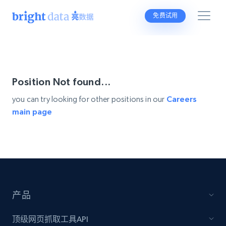
免费试用
Position Not found...
you can try looking for other positions in our
Careers
main page
产品
顶级网页抓取工具API