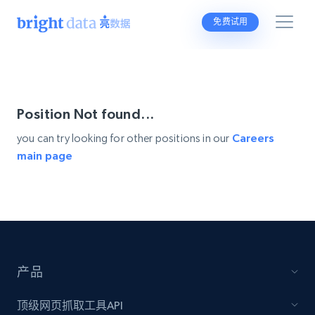
免费试用
Position Not found...
you can try looking for other positions in our
Careers
main page
产品
顶级网页抓取工具API