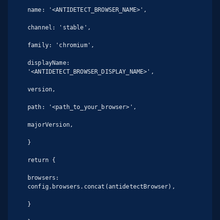
name: '<ANTIDETECT_BROWSER_NAME>',

channel: 'stable',

family: 'chromium',

displayName: 
'<ANTIDETECT_BROWSER_DISPLAY_NAME>',

version,

path: '<path_to_your_browser>',

majorVersion,

}

return {

browsers: 
config.browsers.concat(antidetectBrowser),

}
